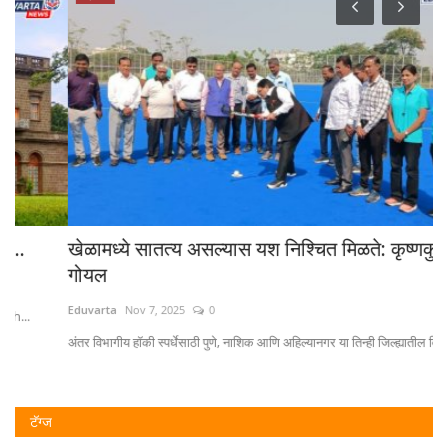
खेळामध्ये सातत्य असल्यास यश निश्चित मिळते: कृष्णकुमार
प
गोयल
‘म
Eduvarta
Nov 7, 2025
0
Ed
अंतर विभागीय हॉकी स्पर्धेसाठी पुणे, नाशिक आणि अहिल्यानगर या तिन्ही जिल्ह्यातील विविध...
"सल
टॅग्ज