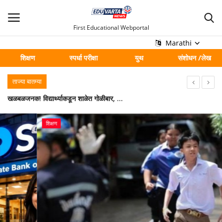
First Educational Webportal
Marathi
शिक्षण
स्पर्धा परीक्षा
युथ
संशोधन /लेख
मुख्य
ताज्या बातम्या
Contact
खळबळजनक! विद्यार्थ्याकडून शाळेत गोळीबार, शिक्षकासह तीन विद्यार्थ्यांचा मृत्यू
एससी-एसटी आरक्षणात क्रिमी लेयर लागू होणार नाही; केंद्र सरकारची सुप्रीम कोर्टात भूमिका
शिक्षण
शिक्षण
हजारो विद्यार्थ्यांचे वकिल होण्याचे स्वप्न भंगणार? विधी महाविद्यालयांनी BCI च्या अटी पूर्ण केल्यानंतरच प्रवेश प्रक्रिया सुरू होणार
स्पर्धा परीक्षा
मुंबई विद्यापीठ! 'या' तारखेपर्यंत विद्यार्थ्यांना प्रवेशाची शेवटची संधी; परिपत्रक जारी
बार्टीच्या २५ कोटींच्या जीईई-नीट कोचिंग योजनेवर प्रश्नचिन्ह; प्रशासनाने घेतली गंभीर दखल
युथ
रानभाज्या आणि भरडधान्य महोत्सवातून जैवविविधता, पोषण आणि परंपरेचा जागर
शिक्षक होण्याची सुवर्णसंधी! राज्यात तब्बल ३०, २०९ पदांसाठी पवित्र प्रणालीद्वारे भरती प्रक्रिया सुरू
संशोधन /लेख
मूल्य जपत आजच्या काळातील नवीन प्रश्न सोडविणे म्हणजे यश : इंद्रनील चितळे; मएसोच्या गुणवंत विद्यार्थ्यांचा गौरव
'अमृत'ची फेलोशिप जाहिरात न निघाल्याने विद्यार्थ्यांचा संताप, तातडीने अर्ज प्रक्रिया सुरू करण्याची मागणी
शहर