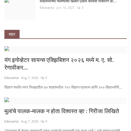
विद्यार्थ्यांच्या भविष्याशी खेळत एआय कोर्सेस नाकारणे हा...
Eduvarta
Jun 16, 2025
0
शहर
यंग इनोव्हेटर सायन्स एक्झिबिशन २०२६ मध्ये म. ए. सो.
रेणावीकर...
Eduvarta
Aug 7, 2026
0
विज्ञान स्पर्धेत नगर जिल्ह्यातील ७० शाळांमधील १९० विज्ञान प्रकल्प आणि ४५० विद्यार्थ्यांनी...
मुलांचे पालक-मालक न होता विश्वस्त व्हा : गिरीजा लिखिते
Eduvarta
Aug 7, 2026
0
"पालकत्व ही केवळ जबाबदारी नसून आनंदाने जगण्याची एक कला आहे," असे सांगत मुलांशी