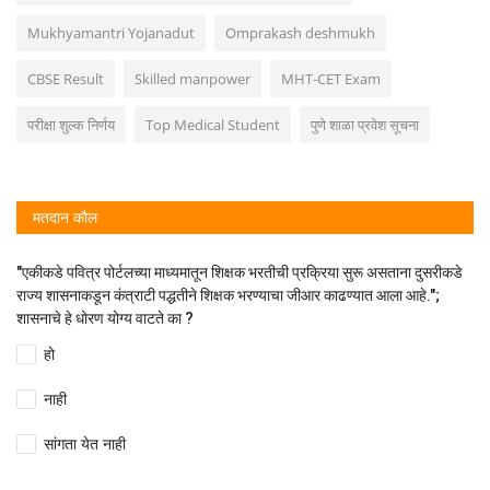
Mukhyamantri Yojanadut
Omprakash deshmukh
CBSE Result
Skilled manpower
MHT-CET Exam
परीक्षा शुल्क निर्णय
Top Medical Student
पुणे शाळा प्रवेश सूचना
मतदान कौल
"एकीकडे पवित्र पोर्टलच्या माध्यमातून शिक्षक भरतीची प्रक्रिया सुरू असताना दुसरीकडे
राज्य शासनाकडून कंत्राटी पद्धतीने शिक्षक भरण्याचा जीआर काढण्यात आला आहे.";
शासनाचे हे धोरण योग्य वाटते का ?
हो
नाही
सांगता येत नाही