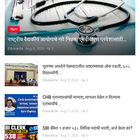
शिक्षण
राष्ट्रीय वैद्यकीय आयोगाचे नवे निकष: एमबीबीएस प्रवेशासाठी...
Eduvarta
Aug 8, 2026
0
भुताच्या अफवेने मेळघाटातील आश्रमशाळा ओस पडली; ६०८
विद्यार्थ्यांनी...
Eduvarta
Aug 8, 2026
0
CHB प्राध्यापकांची मान्यता, मानधन वेळेत न दिल्यास
प्राचार्यांचे...
Eduvarta
Aug 7, 2026
0
SBI बँकेत १ हजार ५३८ लिपिक पदांची भरती; अर्ज केला का?
Eduvarta
Aug 7, 2026
0