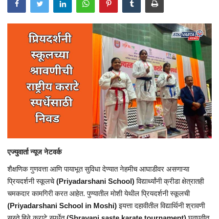
एज्युवार्ता न्यूज नेटवर्क
शैक्षणिक गुणवत्ता आणि पायाभूत सुविधा देण्यात नेहमीच आघाडीवर असणाऱ्या
प्रियदर्शनी स्कूलचे
(Priyadarshani School)
विद्यार्थ्यांनी क्रीडा क्षेत्रातही
चमकदार कामगिरी करत आहेत. पुण्यातील मोशी येथील प्रियदर्शनी स्कूलची
(Priyadarshani School in Moshi)
इयत्ता दहावीतील विद्यार्थिनी श्रावणी
सस्ते हिने कराटे स्पर्धेत
(
Shravani saste karate tournament
)
घवघवीत