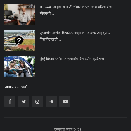
IUCAA: आयुकाचे माजी संचालक प्रा.नरेश दधिच यांचे
चीनमध्ये...
पुण्यातील क्रीडा विद्यापीठ अजून कागदावरच अन् दुसऱ्या
विद्यापीठासाठी...
मुंबई विद्यापीठ! 'या' तारखेपर्यंत विद्यार्थ्यांना प्रवेशाची...
सामाजिक माध्यमे
एज्युवार्ता न्यूज २०२३