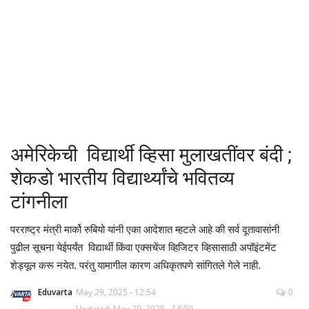
क्रीडा
देश / परदेश
राजकारण
मनोरंजन
अमेरिकेची विद्यार्थी व्हिसा मुलाखतींवर बंदी ;
गॅलरी
शेकडो भारतीय विद्यार्थ्यांचे भवितव्य
टांगनीला
Language
परराष्ट्र मंत्री मार्को रुबियो यांनी एका आदेशात म्हटले आहे की सर्व दूतावासांनी
English
Marathi
पुढील सूचना येईपर्यंत विद्यार्थी किंवा एक्सचेंज व्हिजिटर व्हिसासाठी अपॉइंटमेंट
शेड्यूल करू नयेत. परंतु यामागील कारण अधिकृतपणे सांगितले गेले नाही.
Eduvarta
May 29, 2025 - 12:54
0
Updated: May 29, 2025 - 13:00