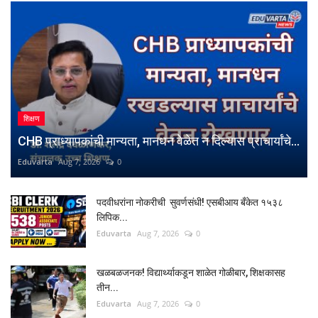
शिक्षण
CHB प्राध्यापकांची मान्यता, मानधन वेळेत न दिल्यास प्राचार्यांचे...
Eduvarta
Aug 7, 2026
0
पदवीधरांना नोकरीची सुवर्णसंधी! एसबीआय बँकेत १५३८
लिपिक...
Eduvarta
Aug 7, 2026
0
खळबळजनक! विद्यार्थ्याकडून शाळेत गोळीबार, शिक्षकासह
तीन...
Eduvarta
Aug 7, 2026
0