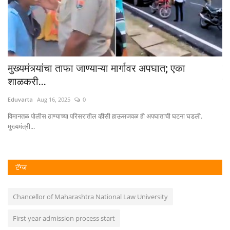
मुख्यमंत्र्यांचा ताफा जाण्याऱ्या मार्गावर अपघात; एका
हि
शाळकरी...
घे
Eduvarta
Aug 16, 2025
0
Ed
...
विमानतळ पोलीस ठाण्याच्या परिसरातील व्हीसी हाऊसजवळ ही अपघाताची घटना घडली.
हिं
मुख्यमंत्री...
धस
टॅग्ज
Chancellor of Maharashtra National Law University
First year admission process start