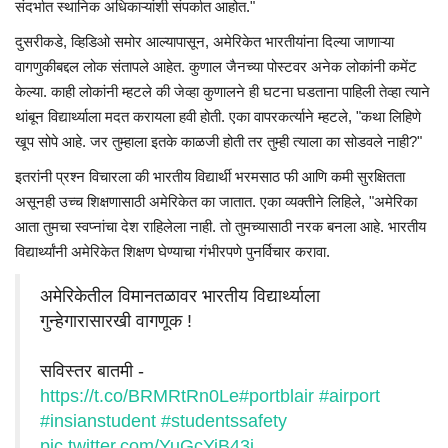
संदर्भात स्थानिक अधिकाऱ्यांशी संपर्कात आहोत."
दुसरीकडे, व्हिडिओ समोर आल्यापासून, अमेरिकेत भारतीयांना दिल्या जाणाऱ्या
वागणुकीबद्दल लोक संतापले आहेत. कुणाल जैनच्या पोस्टवर अनेक लोकांनी कमेंट
केल्या. काही लोकांनी म्हटले की जेव्हा कुणालने ही घटना घडताना पाहिली तेव्हा त्याने
थांबून विद्यार्थ्याला मदत करायला हवी होती. एका वापरकर्त्याने म्हटले, "कथा लिहिणे
खूप सोपे आहे. जर तुम्हाला इतके काळजी होती तर तुम्ही त्याला का सोडवले नाही?"
इतरांनी प्रश्न विचारला की भारतीय विद्यार्थी भरमसाठ फी आणि कमी सुरक्षितता
असूनही उच्च शिक्षणासाठी अमेरिकेत का जातात. एका व्यक्तीने लिहिले, "अमेरिका
आता तुमचा स्वप्नांचा देश राहिलेला नाही. तो तुमच्यासाठी नरक बनला आहे. भारतीय
विद्यार्थ्यांनी अमेरिकेत शिक्षण घेण्याचा गंभीरपणे पुनर्विचार करावा.
अमेरिकेतील विमानतळावर भारतीय विद्यार्थ्याला
गुन्हेगारासारखी वागणूक !
सविस्तर बातमी -
https://t.co/BRMRtRn0Le
#portblair
#airport
#insianstudent
#studentssafety
pic.twitter.com/YuGcYiB43j