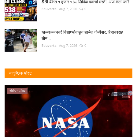
SBI बँकेत १ हजार ५३८ लिपिक पदांची भरती; अर्ज केला का?
Eduvarta
Aug 7, 2026
0
खळबळजनक! विद्यार्थ्याकडून शाळेत गोळीबार, शिक्षकासह
तीन...
Eduvarta
Aug 7, 2026
0
यादृच्छिक पोस्ट
संशोधन /लेख