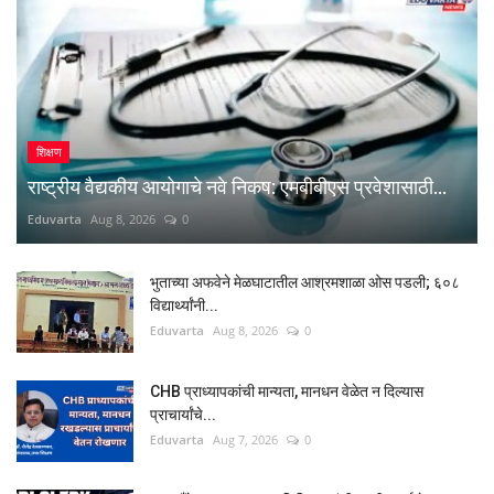
शिक्षण
राष्ट्रीय वैद्यकीय आयोगाचे नवे निकष: एमबीबीएस प्रवेशासाठी...
Eduvarta
Aug 8, 2026
0
भुताच्या अफवेने मेळघाटातील आश्रमशाळा ओस पडली; ६०८
विद्यार्थ्यांनी...
Eduvarta
Aug 8, 2026
0
CHB प्राध्यापकांची मान्यता, मानधन वेळेत न दिल्यास
प्राचार्यांचे...
Eduvarta
Aug 7, 2026
0