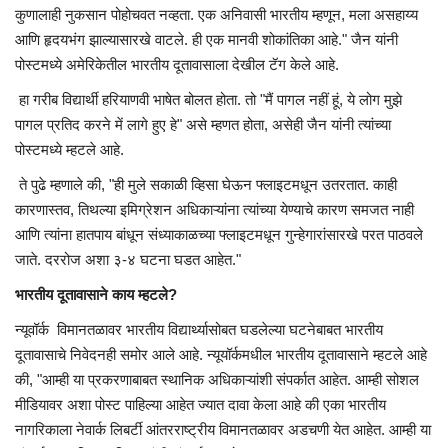
कुणालाही नुकसान पोहोचवत नव्हता. एक अनिवासी भारतीय म्हणून, मला असहाय्य
आणि हृदयभंग झाल्यासारखे वाटले. ही एक मानवी शोकांतिका आहे." जैन यांनी
पोस्टमध्ये अमेरिकेतील भारतीय दूतावासाला देखील टॅग केले आहे.
हा गरीब विद्यार्थी हरियाणवी भाषेत बोलत होता. तो "मैं पागल नहीं हूं, ये लोग मुझे
पागल प्रतिद करने में लागे हुए हे" असे म्हणत होता, असेही जैन यांनी त्यांच्या
पोस्टमध्ये म्हटले आहे.
ते पुढे म्हणाले की, "ही मुले सकाळी व्हिसा घेऊन फ्लाइटमधून उतरतात. काही
कारणास्तव, तिथल्या इमिग्रेशन अधिकाऱ्यांना त्यांच्या येण्याचे कारण समजत नाही
आणि त्यांना हातपाय बांधून संध्याकाळच्या फ्लाइटमधून गुन्हेगारांसारखे परत पाठवले
जाते. दररोज अशा ३-४ घटना घडत आहेत."
भारतीय दूतावासाने काय म्हटले?
न्यूवॉर्क विमानतळावर भारतीय विद्यार्थ्यासोबत घडलेल्या घटनेबाबत भारतीय
दूतावासाचे निवेदनही समोर आले आहे. न्यूयॉर्कमधील भारतीय दूतावासाने म्हटले आहे
की, "आम्ही या प्रकरणाबाबत स्थानिक अधिकाऱ्यांशी संपर्कात आहेत. आम्ही सोशल
मीडियावर अशा पोस्ट पाहिल्या आहेत ज्यात दावा केला आहे की एका भारतीय
नागरिकाला नेवार्क लिबर्टी आंतरराष्ट्रीय विमानतळावर अडचणी येत आहेत. आम्ही या