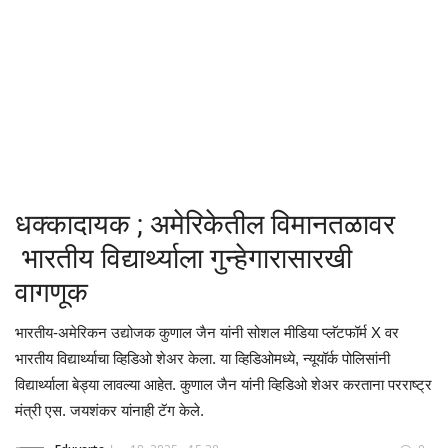
क्रीडा
देश / परदेश
राजकारण
मनोरंजन
धक्कादायक ; अमेरिकेतील विमानतळावर
गॅलरी
भारतीय विद्यार्थ्याला गुन्हेगारासारखी
वागणूक
Language
भारतीय-अमेरिकन उद्योजक कुणाल जैन यांनी सोशल मीडिया प्लॅटफॉर्म X वर
English
Marathi
भारतीय विद्यार्थ्याचा व्हिडिओ शेअर केला. या व्हिडिओमध्ये, न्यूयॉर्क पोलिसांनी
विद्यार्थ्याला बेड्या लावल्या आहेत. कुणाल जैन यांनी व्हिडिओ शेअर करताना परराष्ट्र
मंत्री एस. जयशंकर यांनाही टॅग केले.