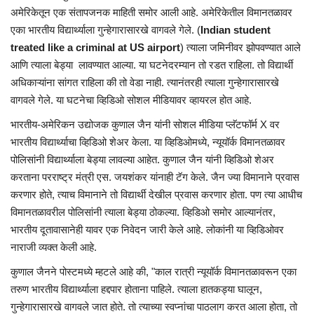
अमेरिकेतून एक संतापजनक माहिती समोर आली आहे. अमेरिकेतील विमानतळावर
एका भारतीय विद्यार्थ्याला गुन्हेगारासारखे वागवले गेले. (
Indian student
treated like a criminal at US airport
) त्याला जमिनीवर झोपवण्यात आले
आणि त्याला बेड्या लावण्यात आल्या. या घटनेदरम्यान तो रडत राहिला. तो विद्यार्थी
अधिकाऱ्यांना सांगत राहिला की तो वेडा नाही. त्यानंतरही त्याला गुन्हेगारासारखे
वागवले गेले. या घटनेचा व्हिडिओ सोशल मीडियावर व्हायरल होत आहे.
भारतीय-अमेरिकन उद्योजक कुणाल जैन यांनी सोशल मीडिया प्लॅटफॉर्म X वर
भारतीय विद्यार्थ्याचा व्हिडिओ शेअर केला. या व्हिडिओमध्ये, न्यूयॉर्क विमानतळावर
पोलिसांनी विद्यार्थ्याला बेड्या लावल्या आहेत. कुणाल जैन यांनी व्हिडिओ शेअर
करताना परराष्ट्र मंत्री एस. जयशंकर यांनाही टॅग केले. जैन ज्या विमानाने प्रवास
करणार होते, त्याच विमानाने तो विद्यार्थी देखील प्रवास करणार होता. पण त्या आधीच
विमानतळावरील पोलिसांनी त्याला बेड्या ठोकल्या. व्हिडिओ समोर आल्यानंतर,
भारतीय दूतावासानेही यावर एक निवेदन जारी केले आहे. लोकांनी या व्हिडिओवर
नाराजी व्यक्त केली आहे.
कुणाल जैनने पोस्टमध्ये म्हटले आहे की, "काल रात्री न्यूयॉर्क विमानतळावरून एका
तरुण भारतीय विद्यार्थ्याला हद्दपार होताना पाहिले. त्याला हातकड्या घालून,
गुन्हेगारासारखे वागवले जात होते. तो त्याच्या स्वप्नांचा पाठलाग करत आला होता, तो