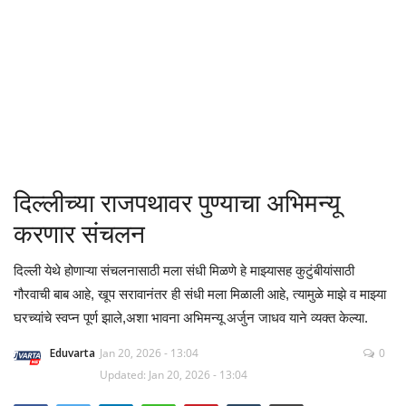
क्रीडा
देश / परदेश
राजकारण
मनोरंजन
दिल्लीच्या राजपथावर पुण्याचा अभिमन्यू
गॅलरी
करणार संचलन
Language
दिल्ली येथे होणाऱ्या संचलनासाठी मला संधी मिळणे हे माझ्यासह कुटुंबीयांसाठी
गौरवाची बाब आहे, खूप सरावानंतर ही संधी मला मिळाली आहे, त्यामुळे माझे व माझ्या
English
Marathi
घरच्यांचे स्वप्न पूर्ण झाले,अशा भावना अभिमन्यू अर्जुन जाधव याने व्यक्त केल्या.
Eduvarta
Jan 20, 2026 - 13:04
0
Updated: Jan 20, 2026 - 13:04