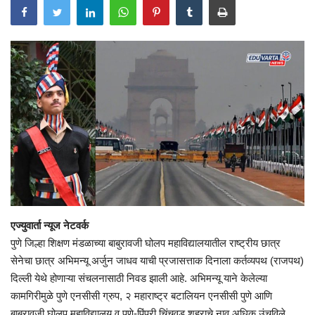
एज्युवार्ता न्यूज नेटवर्क
पुणे जिल्हा शिक्षण मंडळाच्या बाबुरावजी घोलप महाविद्यालयातील राष्ट्रीय छात्र
सेनेचा छात्र अभिमन्यू अर्जुन जाधव याची प्रजासत्ताक दिनाला कर्तव्यपथ (राजपथ)
दिल्ली येथे होणाऱ्या संचलनासाठी निवड झाली आहे.
अभिमन्यू याने केलेल्या
कामगिरीमुळे पुणे एनसीसी ग्रुप, २ महाराष्ट्र बटालियन एनसीसी पुणे आणि
बाबुरावजी घोलप महाविद्यालय व पुणे-पिंपरी चिंचवड शहराचे नाव अधिक उंचविले