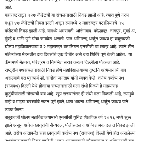
आहे.
महाराष्ट्रातून १२७ कॅडेटची या संचलनासाठी निवड झाली आहे. त्यात पुणे ग्रुप
मधून ४७ कॅडेटची निवड झाली असून त्यामध्ये २ महाराष्ट्र बटालियनचे १५
कॅडेटची निवड झाली आहे. यामध्ये अमरावती, औरंगाबाद, कोल्हापूर, नागपुर, मुंबई अ,
मुंबई ब आणि पुणे यांचा समावेश असतो. यात अभिमन्यू अर्जुन जाधव हा बाबुरावजी
घोलप महाविद्यालयाचा व २ महाराष्ट्र बटालियन एनसीसी चा छात्र आहे. त्याने तीन
महिन्यांच्या मेहनतीत दहा दिवसांचे एक शिबीर असे दहा शिबिरे पूर्ण केली आहेत. या
कॅम्पमध्ये मेहनत, परिश्रम व नियमित सराव करून दिल्लीला पोहचला आहे.
राष्ट्रीय पथसंचलनासाठी निवड होणे महाविद्यालयाच्या दृष्टीने अभिमानाची बाब
असल्याचे मत प्राचार्य डॉ. संगीता जगताप यांनी व्यक्त केले. तसेच कर्तव्य पथ
(राजपथ) दिल्ली येथे होणाऱ्या संचलनासाठी मला संधी मिळणे हे माझ्यासह
कुटुंबीयांसाठी गौरवाची बाब आहे, खूप सरावानंतर ही संधी मला मिळाली आहे, त्यामुळे
माझे व माझ्या घरच्यांचे स्वप्न पूर्ण झाले,अशा भावना अभिमन्यू अर्जुन जाधव याने
व्यक्त केल्या.
बाबुरावजी घोलप महाविद्यालयामध्ये एनसीसी युनिट शैक्षणिक वर्ष २०१६ मध्ये सुरू
झाले असून अनेक छात्रांची सैन्यदल, पोलीसदल व अग्निशामक दलात निवड झाली
आहे. तसेच आतापर्यंत सहा छात्रांची कर्तव्य पथ (राजपथ) दिल्ली येथे होत असलेल्या
पथसंचलनासाठी निवड झालेली असून आमच्यासाठी कौतुकास्पद व अभिमानाची बाब