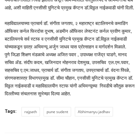
आहे, अशी माहिती एनसीसी युनिटचे प्रमुख कॅप्टन डॉ.विठ्ठल नाईकवाडी यांनी दिली.
महाविद्यालयाच्या प्राचार्य डॉ. संगीता जगताप, २ महाराष्ट्र बटालियनचे कमाडिंग
ऑफिसर कर्नल फिरदोस दुभाष, अडमीन ऑफिसर लेफ्टनंट कर्नल प्रवीण कुमार,
बटालियनचे सर्व स्टाफ व एनसीसी युनिटचे प्रमुख कॅप्टन डॉ.विठ्ठल नाईकवाडी
यांच्याकडून छात्र अभिमन्यू अर्जुन जाधव यास प्रोत्साहन व मार्गदर्शन मिळाले.
पुणे जिल्हा शिक्षण मंडळाचे अध्यक्ष अजित पवार , उपाध्यक्ष राजेंद्र घाडगे, मानद
सचिव ॲड. संदीप कदम, खजिनदार मोहनराव देशमुख, उपसचिव एल.एम.पवार,
सहसचिव ए.एम.जाधव, प्राचार्य डॉ. संगीता जगताप, उपप्राचार्या डॉ. वंदना पिंपळे,
संगणकशास्त्र विभागप्रमुख डॉ. सीमा चौहान, एनसीसी युनिटचे प्रमुख कॅप्टन डॉ.
विठ्ठल नाईकवाडी व महाविद्यालयीन स्टाफ यांनी अभिमन्यूच्या निवडीचे कौतुक करून
दिल्लीच्या संचलनास सुभेच्छा दिल्या आहेत.
Tags:
rajpath
pune sudent
Abhimanyu jadhav