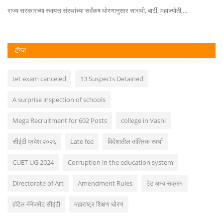
राज्य सरकारच्या स्वायत्त संस्थांच्या सर्वंकष धोरणानुसार सारथी, बार्टी, महाज्योती,...
गों
टॅग्ज
tet exam canceled
13 Suspects Detained
A surprise inspection of schools
Mega Recruitment for 602 Posts
college in Vashi
सीईटी प्रवेश २०२६
Late fee
विदेशातील तांत्रिक स्पर्धा
CUET UG 2024
Corruption in the education system
Directorate of Art
Amendment Rules
टेट अभ्यासक्रम
हॉटेल मॅनेजमेंट सीईटी
महाराष्ट्र शिक्षण धोरण