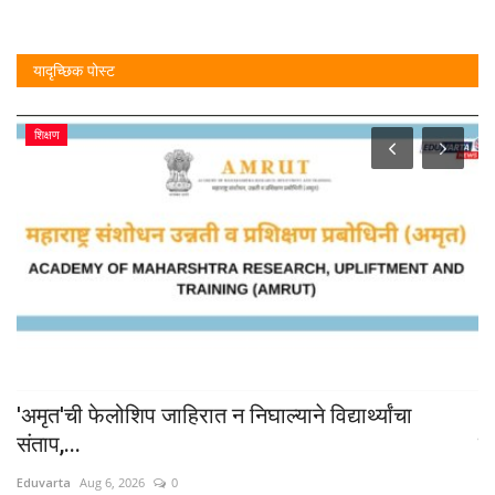
यादृच्छिक पोस्ट
शिक्षण
'अमृत'ची फेलोशिप जाहिरात न निघाल्याने विद्यार्थ्यांचा
S
संताप,...
व
Eduvarta
Aug 6, 2026
0
Ed