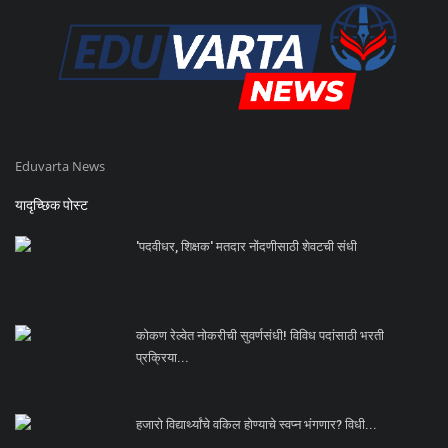
Eduvarta News
यादृच्छिक पोस्ट
'पदवीधर, शिक्षक' मतदार नोंदणीसाठी शेवटची संधी
कोकण रेल्वेत नोकरीची सुवर्णसंधी! विविध पदांसाठी भरती
प्रक्रिया...
हजारो विद्यार्थ्यांचे वकिल होण्याचे स्वप्न भंगणार? विधी...