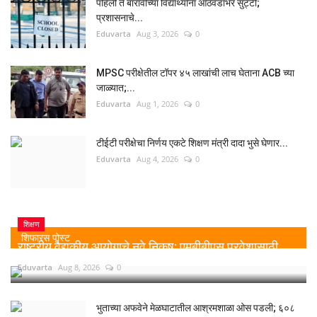
पहिली ते बारावीच्या विद्यार्थ्यांना आठवडाभर सुट्टी;
प्रशासनाचे...
Eduvarta
Aug 3, 2026
0
MPSC परीक्षेतील टॉपर ४५ लाखांची लाच घेताना ACB च्या
जाळ्यात;...
Eduvarta
Aug 1, 2026
0
टीईटी परीक्षेचा निर्णय एकटे शिक्षण मंत्री दादा भुसे घेणार...
Eduvarta
Aug 4, 2026
0
शिक्षण
शिफारस पोस्ट
राष्ट्रीय वैद्यकीय आयोगाचे नवे निकष: एमबीबीएस प्रवेशासाठी...
Eduvarta
Aug 8, 2026
0
भुताच्या अफवेने मेळघाटातील आश्रमशाळा ओस पडली; ६०८