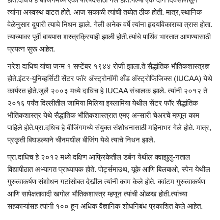
त्यांना अस्वस्थ वाटत होते. आज सकाळी त्यांची तब्येत ठीक होती. मात्र,स्थानिक
वेळेनुसार दुपारी त्याचे निधन झाले. गेली अनेक वर्षे त्यांना हृदयविकाराचा त्रास होता.
त्याच्यावर पूर्वी बायपास शस्त्रक्रियाही झाली होती.त्यांचे पार्थिव भारतात आणण्यासाठी
प्रयत्न सुरू आहेत.
नरेश दाधिच यांचा जन्म १ सप्टेंबर १९४४ रोजी झाला.ते सैद्धांतिक भौतिकशास्त्रज्ञ
होते.इंटर-युनिव्हर्सिटी सेंटर फॉर अ‍ॅस्ट्रोनॉमी अँड अ‍ॅस्ट्रोफिजिक्स (IUCAA) येथे
कार्यरत होते.जुलै २००३ मध्ये दाधिच हे IUCAA संचालक झाले. त्यांनी २०१२ ते
२०१६ पर्यंत दिल्लीतील जामिया मिलिया इस्लामिया येथील सेंटर फॉर सैद्धांतिक
भौतिकशास्त्र येथे सैद्धांतिक भौतिकशास्त्रात एमए अन्सारी चेअरचे म्हणून काम
पाहिले होते.प्रा.दधिच हे बीजिंगमध्ये संयुक्त संशोधनासाठी महिनाभर गेले होते. मात्र,
प्रकृती बिघडल्याने चीनमधील बीजिंग येथे त्याचे निधन झाले.
प्रा.दाधिच हे २०१२ मध्ये दक्षिण आफ्रिकेतील डर्बन येथील क्वाझुलु-नताल
विद्यापीठात अभ्यागत प्राध्यापक होते. पोर्ट्समाउथ, यूके आणि बिलबाओ, स्पेन येथील
गुरुत्वाकर्षण संशोधन गटांसोबत देखील त्यांनी काम केले होते. क्वांटम गुरुत्वाकर्षण
आणि सापेक्षतावादी खगोल भौतिकशास्त्र म्हणून त्यांची ओळख होती.त्यांच्या
सहकाऱ्यांसह त्यांनी १०० हून अधिक वैज्ञानिक शोधनिबंध प्रकाशित केले आहेत.