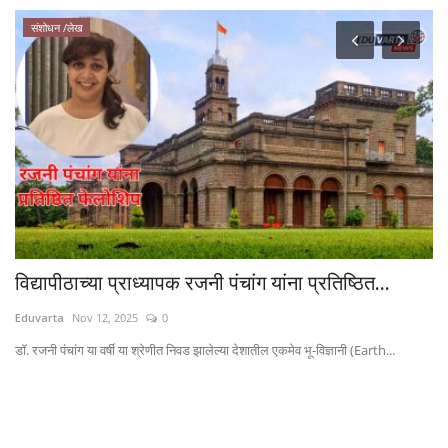
संशोधन /लेख
विद्यापीठाच्या प्राध्यापक रजनी पंचांग यांना प्रतिष्ठित...
भा
Eduvarta
Nov 12, 2025
0
Ed
डॉ. रजनी पंचांग या वर्षी या श्रेणीत निवड झालेल्या देशातील एकमेव भू-विज्ञानी (Earth...
२००
...