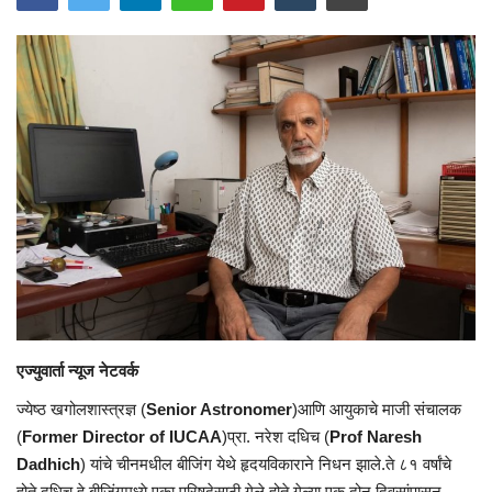
एज्युवार्ता न्यूज नेटवर्क
ज्येष्ठ खगोलशास्त्रज्ञ (
Senior Astronomer
)आणि आयुकाचे माजी संचालक
(
Former Director of IUCAA
)प्रा. नरेश दधिच (
Prof Naresh
Dadhich
) यांचे चीनमधील बीजिंग येथे हृदयविकाराने निधन झाले.ते ८१ वर्षांचे
होते.दधिच हे बीजिंगमध्ये एका परिषदेसाठी गेले होते.गेल्या एक दोन दिवसांपासून