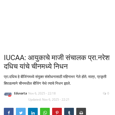
क्रीडा
देश / परदेश
राजकारण
मनोरंजन
IUCAA: आयुकाचे माजी संचालक प्रा.नरेश
गॅलरी
दधिच यांचे चीनमध्ये निधन
Language
प्रा.दधिच हे बीजिंगमध्ये संयुक्त संशोधनासाठी महिनाभर गेले होते. मात्र, प्रकृती
बिघडल्याने चीनमधील बीजिंग येथे त्याचे निधन झाले.
English
Marathi
Eduvarta
Nov 6, 2025 - 22:18
0
Updated: Nov 6, 2025 - 22:21