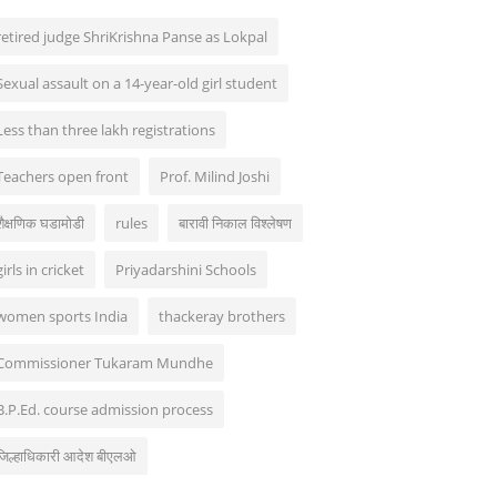
retired judge ShriKrishna Panse as Lokpal
Sexual assault on a 14-year-old girl student
Less than three lakh registrations
Teachers open front
Prof. Milind Joshi
शैक्षणिक घडामोडी
rules
बारावी निकाल विश्लेषण
girls in cricket
Priyadarshini Schools
women sports India
thackeray brothers
Commissioner Tukaram Mundhe
B.P.Ed. course admission process
जिल्हाधिकारी आदेश बीएलओ