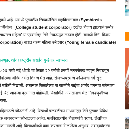
ले आहे. यामध्ये पुण्यातील सिम्बायोसिस महाविद्यालयात (
Symbiosis
यार्थिनीचा (
College student corporator
) देखील विजय झाल्याचे समोर
साधारण महिला' या प्रवर्गातून तिने निवडणूक लढवत होती. यामध्ये तिने विजय
orporation
) सर्वात तरुण महिला उमेदवार (
Young female candidate
)
सवणूक, आंतरराष्ट्रीय सराईत गुन्हेगार जाळ्यात
५-२६ मध्ये सई थोपटे या केवळ २२ वर्षाची तरुणी नगरसेवक म्हणून निवडणून
ीएच्या अंतिम वर्षात शिक्षण घेत आहे. रोजच्याप्रमाणे कॉलेजचा वर्ग सुरू
 माहिती मिळाली. अचानक मिळालेल्या या बातमीने सईचा आनंद गगनात मावेनासा
 सई थेट आपल्या प्रभागात पोहोचली. विद्यार्थिनी असतानाच थेट निवडणुकीच्या
ठरला.
क्रियपणे जोडलेली आहे. विद्यार्थी चळवळीच्या माध्यमातून तिने पुण्यात विविध
ाऱ्या सांभाळल्या आहेत. महाविद्यालयीन विद्यार्थ्यांचे प्रश्न, शैक्षणिक
िका मांडली आहे. विद्यार्थ्यांमध्ये काम करताना मिळालेला अनुभव, संवादकौशल्य