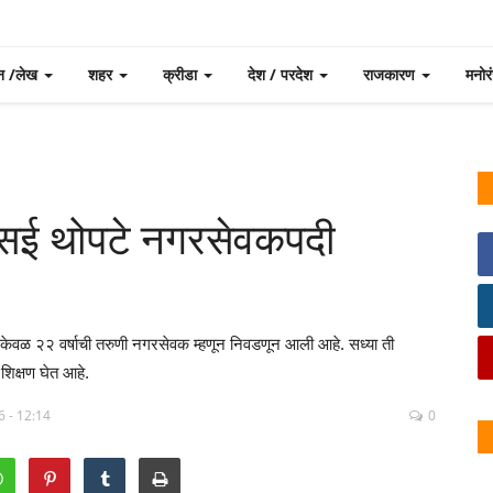
न /लेख
शहर
क्रीडा
देश / परदेश
राजकारण
मनो
नी सई थोपटे नगरसेवकपदी
केवळ २२ वर्षाची तरुणी नगरसेवक म्हणून निवडणून आली आहे. सध्या ती
 शिक्षण घेत आहे.
6 - 12:14
0