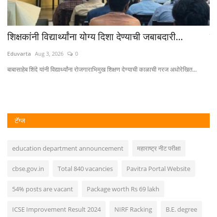
शूटिंग स्पर्धेत ध्रुव ग्लोबल स्कूलला 14 पदके
पा
प्
Eduvarta
Mar 8, 2025
0
Ed
अंडर १४ मुलीमध्ये स्वरा गुरूवाले, आणि अंडर १९ मुलीमध्ये कंगन सिंग व अंडर १७ मुलांमध्ये...
भेट
टॅग्ज
education department announcement
महाराष्ट्र नीट परीक्षा
cbse.gov.in
Total 840 vacancies
Pavitra Portal Website
54% posts are vacant
Package worth Rs 69 lakh
ICSE Improvement Result 2024
NIRF Racking
B.E. degree