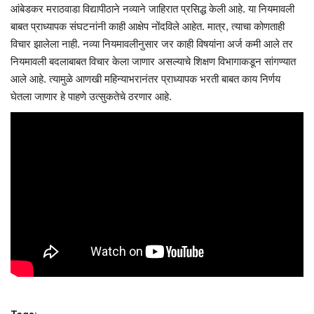
आंबेडकर मराठवाडा विद्यापीठाने नव्याने जाहिरात प्रसिद्ध केली आहे. या नियमावली
बाबत प्राध्यापक संघटनांनी काही आक्षेप नोंदविले आहेत. मात्र, त्याचा कोणताही
विचार झालेला नाही. नव्या नियमावलीनुसार जर काही विषयांना अर्ज कमी आले तर
नियमावली बदलाबाबत विचार केला जाणार असल्याचे शिक्षण विभागाकडून सांगण्यात
आले आहे. त्यामुळे आणखी महिन्याभरानंतर प्राध्यापक भरती बाबत काय निर्णय
घेतला जाणार हे पाहणे उत्सुकतेचे ठरणार आहे.