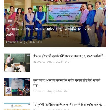
शहर
रानभाज्या आणि भरडधान्य महोत्सवातून जैवविविधता, पोषण
आणि...
Eduvarta
Aug 7, 2026
0
शिक्षक होण्याची सुवर्णसंधी! राज्यात तब्बल ३०, २०९ पदांसाठी...
Eduvarta
Aug 7, 2026
0
मूल्य जपत आजच्या काळातील नवीन प्रश्न सोडविणे म्हणजे
यश...
Eduvarta
Aug 7, 2026
0
'अमृत'ची फेलोशिप जाहिरात न निघाल्याने विद्यार्थ्यांचा संताप,...