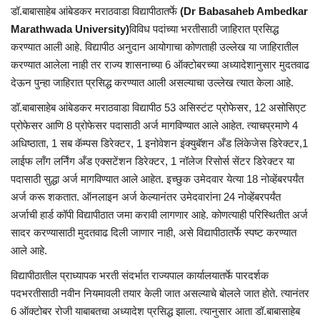
डॉ.बाबासाहेब आंबेडकर मराठवाडा विद्यापीठातर्फे
(Dr Babasaheb Ambedkar
Marathwada University)
विविध पदांच्या भरतीसाठी जाहिरात प्रसिद्ध
करण्यात आली आहे. विद्यापीठ अनुदान आयोगाचा कोणताही उल्लेख या जाहिरातील
करण्यात आलेला नाही तर राज्य शासनाच्या 6 ऑक्टोबरच्या अध्यादेशानुसार मुदतवाढ
देऊन पुन्हा जाहिरात प्रसिद्ध करण्यात आली असल्याचा उल्लेख त्यात केला आहे.
डॉ.बाबासाहेब आंबेडकर मराठवाडा विद्यापीठ 53 असिस्टंट प्रोफेसर, 12 असोसिएट
प्रोफेसर आणि 8 प्रोफेसर पदासाठी अर्ज मागविण्यात आले आहेत. त्याचप्रमाणे 4
अधिष्ठाता, 1 सब कॅम्पस डिरेक्टर, 1 इनोवेशन इंक्युबॅशन अँड लिंकेजेस डिरेक्टर,1
लाईफ लॉंग लर्निंग अँड एक्सटेंशन डिरेक्टर, 1 नॉलेज रिसोर्स सेंटर डिरेक्टर या
पदासाठी सुद्धा अर्ज मागविण्यात आले आहेत. इच्छुक उमेदवार येत्या 18 नोव्हेंबरपर्यंत
अर्ज करू शकतात. ऑनलाइन अर्ज केल्यानंतर उमेदवारांना 24 नोव्हेंबरपर्यंत
अर्जाची हार्ड कॉपी विद्यापीठात जमा करावी लागणार आहे. कोणत्याही परिस्थितीत अर्ज
सादर करण्यासाठी मुदतवाढ दिली जाणार नाही, असे विद्यापीठातर्फे स्पष्ट करण्यात
आले आहे.
विद्यापीठातील प्राध्यापक भरती संदर्भात राज्यपाल कार्यालयातर्फे पारदर्शक
पदभरतीसाठी नवीन नियमावली तयार केली जात असल्याचे बोलले जात होते. त्यानंतर
6 ऑक्टोबर रोजी याबाबतचा अध्यादेश प्रसिद्ध झाला. त्यानुसार आता डॉ.बाबासाहेब