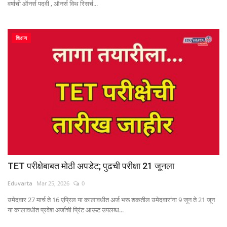
वर्षाची ऑनर्स पदवी , ऑनर्स विथ रिसर्च...
शिक्षण
TET परीक्षेबाबत मोठी अपडेट; पुढची परीक्षा 21 जूनला
Eduvarta
Mar 25, 2026
0
उमेदवार 27 मार्च ते 16 एप्रिल या कालावधीत अर्ज भरू शकतील उमेदवारांना 9 जून ते 21 जून
या कालावधीत प्रवेश अर्जाची प्रिंट आऊट उपलब्ध...