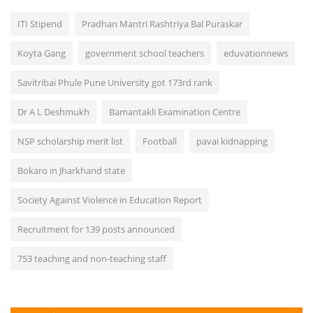
ITI Stipend
Pradhan Mantri Rashtriya Bal Puraskar
Koyta Gang
government school teachers
eduvationnews
Savitribai Phule Pune University got 173rd rank
Dr A L Deshmukh
Bamantakli Examination Centre
NSP scholarship merit list
Football
pavai kidnapping
Bokaro in Jharkhand state
Society Against Violence in Education Report
Recruitment for 139 posts announced
753 teaching and non-teaching staff