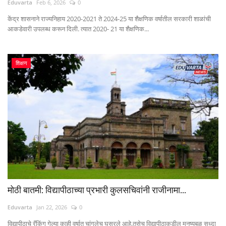
Eduvarta
Feb 6, 2026
0
केंद्र शासनाने राज्यनिहाय 2020-2021 ते 2024-25 या शैक्षणिक वर्षातील सरकारी शाळांची
आकडेवारी उपलब्ध करून दिली. त्यात 2020- 21 या शैक्षणिक...
शिक्षण
मोठी बातमी: विद्यापीठाच्या प्रभारी कुलसचिवांनी राजीनामा...
Eduvarta
Jan 22, 2026
0
विद्यापीठाचे रॅंकिंग गेल्या काही वर्षात चांगलेच घसरले आहे.तसेच विद्यापीठाकडील मनुष्यबळ सुध्दा