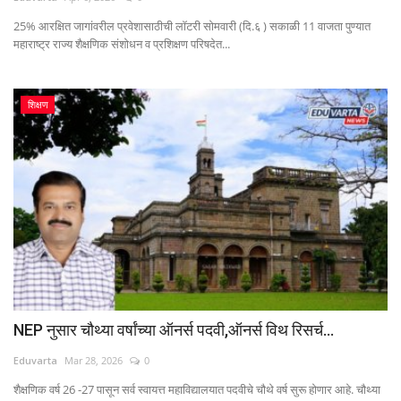
25% आरक्षित जागांवरील प्रवेशासाठीची लॉटरी सोमवारी (दि.६ ) सकाळी 11 वाजता पुण्यात
महाराष्ट्र राज्य शैक्षणिक संशोधन व प्रशिक्षण परिषदेत...
शिक्षण
NEP नुसार चौथ्या वर्षांच्या ऑनर्स पदवी,ऑनर्स विथ रिसर्च...
Eduvarta
Mar 28, 2026
0
शैक्षणिक वर्ष 26 -27 पासून सर्व स्वायत्त महाविद्यालयात पदवीचे चौथे वर्ष सुरू होणार आहे. चौथ्या