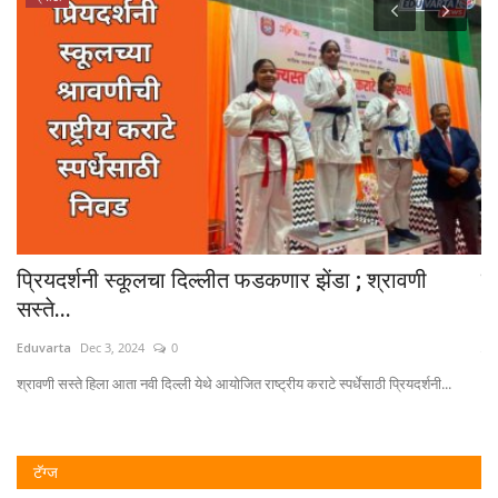
प्रियदर्शनी स्कूलचा दिल्लीत फडकणार झेंडा ; श्रावणी
सि
सस्ते...
Ed
Eduvarta
Dec 3, 2024
0
नूत
श्रावणी सस्ते हिला आता नवी दिल्ली येथे आयोजित राष्ट्रीय कराटे स्पर्धेसाठी प्रियदर्शनी...
टॅग्ज