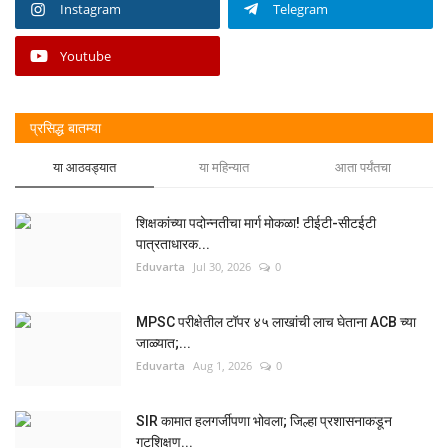
Instagram
Telegram
Youtube
प्रसिद्ध बातम्या
या आठवड्यात
या महिन्यात
आता पर्यंतचा
शिक्षकांच्या पदोन्नतीचा मार्ग मोकळा! टीईटी-सीटईटी
पात्रताधारक...
Eduvarta
Jul 30, 2026
0
MPSC परीक्षेतील टॉपर ४५ लाखांची लाच घेताना ACB च्या
जाळ्यात;...
Eduvarta
Aug 1, 2026
0
SIR कामात हलगर्जीपणा भोवला; जिल्हा प्रशासनाकडून
गटशिक्षण...