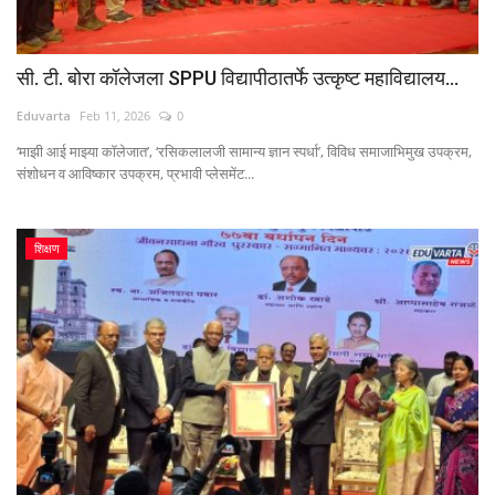
सी. टी. बोरा कॉलेजला SPPU विद्यापीठातर्फे उत्कृष्ट महाविद्यालय...
Eduvarta
Feb 11, 2026
0
‘माझी आई माझ्या कॉलेजात’, ‘रसिकलालजी सामान्य ज्ञान स्पर्धा’, विविध समाजाभिमुख उपक्रम,
संशोधन व आविष्कार उपक्रम, प्रभावी प्लेसमेंट...
शिक्षण