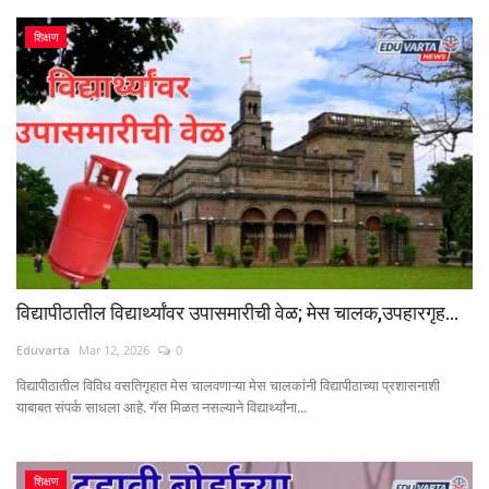
शिक्षण
विद्यापीठातील विद्यार्थ्यांवर उपासमारीची वेळ; मेस चालक,उपहारगृह...
Eduvarta
Mar 12, 2026
0
विद्यापीठातील विविध वसतिगृहात मेस चालवणाऱ्या मेस चालकांनी विद्यापीठाच्या प्रशासनाशी
याबाबत संपर्क साधला आहे. गॅस मिळत नसल्याने विद्यार्थ्यांना...
शिक्षण