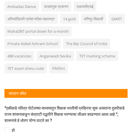
Ambadas Danve
फसवणूक प्रकरण
एआयसीएचई
अभियांत्रिकी प्रवेश परीक्षा महाराष्ट्र
14 gold
मणिपूर विद्यार्थी
GMRT
MahaDBT portal down for a month
Private Aided Ashram School
The Bar Council of India
488 vacancies
Anganwadi Sevika
TET marking scheme
TET exam dress code
PMShri
मतदान कौल
"एकीकडे पवित्र पोर्टलच्या माध्यमातून शिक्षक भरतीची प्रक्रिया सुरू असताना दुसरीकडे
राज्य शासनाकडून कंत्राटी पद्धतीने शिक्षक भरण्याचा जीआर काढण्यात आला आहे.";
शासनाचे हे धोरण योग्य वाटते का ?
हो