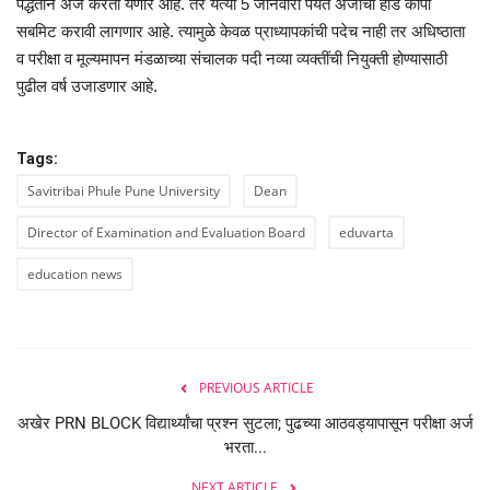
पद्धतीने अर्ज करता येणार आहे. तर येत्या 5 जानेवारी पर्यंत अर्जाची हार्ड कॉपी
सबमिट करावी लागणार आहे. त्यामुळे केवळ प्राध्यापकांची पदेच नाही तर अधिष्ठाता
व परीक्षा व मूल्यमापन मंडळाच्या संचालक पदी नव्या व्यक्तींची नियुक्ती होण्यासाठी
पुढील वर्ष उजाडणार आहे.
Tags:
Savitribai Phule Pune University
Dean
Director of Examination and Evaluation Board
eduvarta
education news
PREVIOUS ARTICLE
अखेर PRN BLOCK विद्यार्थ्यांचा प्रश्न सुटला; पुढच्या आठवड्यापासून परीक्षा अर्ज
भरता...
NEXT ARTICLE