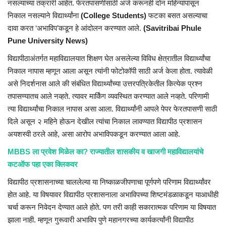
नसल्याच्या तक्रारी आहेत. फेरतपासणीसाठी अर्ज करूनही दोन महिन्यांपासून
निकाल नसल्याने विद्यार्थ्यांना
(College Students)
फटका बसत असल्याचा
दावा करत ‘अभाविप’कडून हे आंदोलन करण्यात आले.
(Savitribai Phule
Pune University News)
विद्यापीठाअंतर्गत महाविद्यालयात शिक्षण घेत असलेल्या विविध क्षेत्रातील विद्यार्थ्यांचा
निकाल नापास म्हणून आला असून त्यांनी फोटोकॉपी साठी अर्ज केला होता. त्यावेळी
असे निदर्शनास आले की संबंधित विद्यार्थ्यांच्या उत्तरपत्रिकेतील कित्येक प्रश्न
तपासण्यातच आले नव्हते. त्यावर मार्किंग व्यवस्थित करण्यात आले नव्हते. परिणामी
त्या विद्यार्थ्यांचा निकाल नापास असा आला. विद्यार्थ्यांनी आपले पेपर फेरतपासणी साठी
दिले असून २ महिने होऊन देखील त्यांचा निकाल लावण्यात विद्यापीठ प्रशासन
अयशस्वी ठरले आहे, असा आरोप अभाविपकडून करण्यात आला आहे.
MBBS ला प्रवेश मिळेल का? राज्यातील शासकीय व खाजगी महाविद्यालयांचे
कटऑफ पहा एका क्लिकवर
विद्यापीठ प्रशासनाच्या चाललेल्या या निष्काळजीपणाचा पूर्णपणे परिणाम विद्यार्थ्यांवर
होत आहे. या विषयावर विद्यापीठ प्रशासनाला अभाविपच्या शिष्टमंडळाकडून याआधीही
चर्चा करून निवेदन देण्यात आले होते. पण तरी काही सकारात्मक परिणाम या विषयात
झाला नाही. म्हणून गुरूवारी अभाविप पुणे महानगरच्या कार्यकर्त्यांनी विद्यापीठ