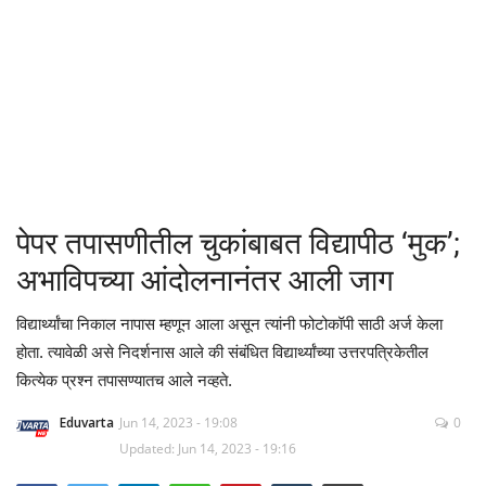
क्रीडा
देश / परदेश
राजकारण
मनोरंजन
पेपर तपासणीतील चुकांबाबत विद्यापीठ ‘मुक’;
गॅलरी
अभाविपच्या आंदोलनानंतर आली जाग
Language
विद्यार्थ्यांचा निकाल नापास म्हणून आला असून त्यांनी फोटोकॉपी साठी अर्ज केला
होता. त्यावेळी असे निदर्शनास आले की संबंधित विद्यार्थ्यांच्या उत्तरपत्रिकेतील
English
Marathi
कित्येक प्रश्न तपासण्यातच आले नव्हते.
Eduvarta
Jun 14, 2023 - 19:08
0
Updated: Jun 14, 2023 - 19:16