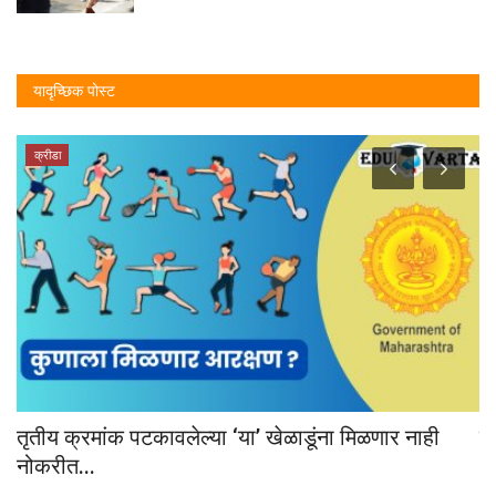
यादृच्छिक पोस्ट
क्रीडा
तृतीय क्रमांक पटकावलेल्या ‘या’ खेळाडूंना मिळणार नाही
इश
नोकरीत...
Ed