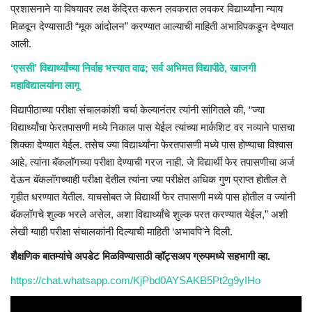
प्रशासनाने या विषयावर लक्ष केंद्रित करून लवकरात लवकर विद्यार्थ्यांना न्याय
मिळवून देण्यासाठी “मूक आंदोलन” करण्यात आल्याची माहिती अभाविपकडून देण्यात
आली.
‘एससी’ विद्यार्थ्यांच्या निर्वाह भत्त्यात वाढ; सर्व अभिमत विद्यापीठे, खाजगी
महाविद्यालयांना लागू
विद्यापीठाच्या परीक्षा संचालकांशी चर्चा केल्यानंतर त्यांनी सांगितले की, “ज्या
विद्यार्थ्यांचा फेरतपासणी मध्ये निकाल पास येईल त्यांच्या मार्कशिट वर नव्याने पासचा
शिक्का देण्यात येईल. तसेच ज्या विद्यार्थ्यांना फेरतपासणी मध्ये पास होण्याचा विश्वास
आहे, त्यांना बॅकलॉगच्या परीक्षा देण्याची गरज नाही. जे विद्यार्थी फेर तपासणीचा अर्ज
देऊन बॅकलॉगच्याही परीक्षा देतील त्यांना ज्या परीक्षेत अधिक गुण प्राप्त होतील ते
गृहीत धरण्यात येतील. याचसोबत जे विद्यार्थी फेर तपासणी मध्ये पास होतील व ज्यांनी
बॅकलॉगचे शुल्क भरले असेल, अशा विद्यार्थ्यांचे शुल्क परत करण्यात येईल,” अशी
लेखी ग्वाही परीक्षा संचालकांनी दिल्याची माहिती ‘अभावपि’ने दिली.
शैक्षणिक बातम्यांचे अपडेट मिळविण्यासाठी व्हॉट्सअप ग्रुपमध्ये सहभागी व्हा.
https://chat.whatsapp.com/KjPbd0AYSAKB5Pt2g9yIHo