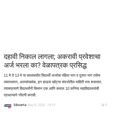
क्रीडा
देश / परदेश
राजकारण
मनोरंजन
दहावी निकाल लागला; अकरावी प्रवेशाचा
गॅलरी
अर्ज भरला का? वेळापत्रक प्रसिद्ध
Language
11 मे ते 13 मे या कालावधीत विद्यार्थी अर्जाचा पहिला भाग व दुसरा भाग तसेच
व्यवस्थापन, अल्पसंख्यांक, इन हाऊस खोट्या संदर्भातील माहिती भरू शकतात.
English
Marathi
त्याचप्रमाणे विद्यार्थ्यांनी किमान एक आणि कमाल 10 कनिष्ठ महाविद्यालयांची
प्राधान्याने नोंदणी करावी.
Eduvarta
May 8, 2026 - 19:19
0