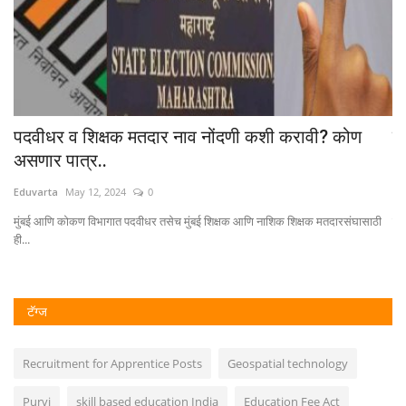
पदवीधर व शिक्षक मतदार नाव नोंदणी कशी करावी? कोण
पव
असणार पात्र..
ऑग
Eduvarta
May 12, 2024
0
Ed
मुंबई आणि कोकण विभागात पदवीधर तसेच मुंबई शिक्षक आणि नाशिक शिक्षक मतदारसंघासाठी
महा
ही...
टॅग्ज
Recruitment for Apprentice Posts
Geospatial technology
Purvi
skill based education India
Education Fee Act