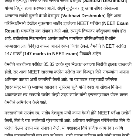
काही महिन्यांपूर्वी मस्साजोगचे सरपंच संतोष देशमुख (
Santosh Deshmukh
)
यांच्या निर्घृण हत्या करण्यात आली. संपूर्ण कुटुंबावर दुःखाचा डोंगर कोसळला
असताना त्यांची मुलगी वैभवी देशमुख (
Vaibhavi Deshmukh
) हिने अशा
परिस्थितीमध्ये देखील नुकत्याच जाहीर झालेल्या NEET परीक्षेत (
NEET Exam
Result
) घवघवीत यश संपादन केले आहे. त्यामुळे तिच्यावर कौतुकाचा वर्षाव होत
आहे. वडीलांच्या निधनानंतर अत्यंत कठीण मानसिक परिस्थितीतही वैभवीने
अभ्यासात लक्ष केंद्रित करून आपलं स्वप्न जिवंत ठेवलं. वैभवीने NEET परीक्षेत
147 मार्क्स (
147 marks in NEET exam
) मिळवले आहेत.
वैभवीने बारावीच्या परीक्षेत 85.33 टक्के गुण मिळवत आपल्या जिद्दीची झलक दाखवली
होती, तर आता NEET सारख्या कठीण परीक्षेत यश मिळवून तिने सगळ्यांना आपला
अभिमान वाटावा अशी कामगिरी केली आहे. या यशाबद्दल राष्ट्रवादी काँग्रेस
(शरदचंद्र पवार) पक्षाच्या खासदार सुप्रिया सुळे यांनी एक्स या सोशल मिडिया
अकाउंटवर तर राज्याचे उद्योग मंत्री उदय सामंत यांनी इन्स्टाग्रामवर पोस्ट करत
वेभवीचे अभिनंदन केले आहे.
मस्साजोगचे सरपंच स्व. संतोष देशमुख यांची कन्या वैभवी हीने NEET परीक्षा उत्तीर्ण
केली, तिचे हे यश सर्वांसाठी प्रेरणादायी आहे. अतिशय प्रतिकूल परिस्थितीत तिने ही
परीक्षा देऊन उत्तम यश संपादन केले. या यशाबद्दल तिचे हार्दिक अभिनंदन आणि
पुढील वाटचालीसाठी खूप खूप शुभेच्छा!, अशी भावना सुप्रिया सुळे यांनी व्यक्त केली