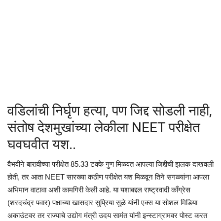
क्रीडा
देश / परदेश
राजकारण
मनोरंजन
वडिलांची निर्घृण हत्या, पण जिद्द सोडली नाही,
गॅलरी
संतोष देशमुखांच्या लेकीला NEET परीक्षेत
घवघवीत यश..
Language
वैभवीने बारावीच्या परीक्षेत 85.33 टक्के गुण मिळवत आपल्या जिद्दीची झलक दाखवली
English
Marathi
होती, तर आता NEET सारख्या कठीण परीक्षेत यश मिळवून तिने सगळ्यांना आपला
अभिमान वाटावा अशी कामगिरी केली आहे. या यशाबद्दल राष्ट्रवादी काँग्रेस
(शरदचंद्र पवार) पक्षाच्या खासदार सुप्रिया सुळे यांनी एक्स या सोशल मिडिया
अकाउंटवर तर राज्याचे उद्योग मंत्री उदय सामंत यांनी इन्स्टाग्रामवर पोस्ट करत