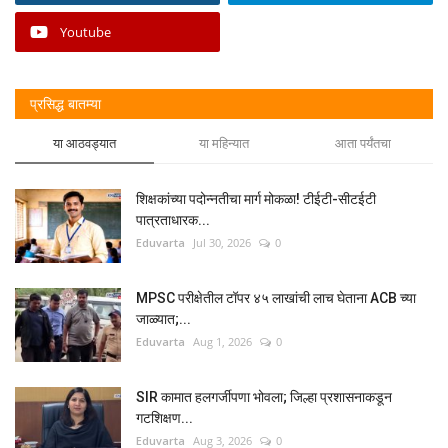
Youtube
प्रसिद्ध बातम्या
या आठवड्यात
या महिन्यात
आता पर्यंतचा
शिक्षकांच्या पदोन्नतीचा मार्ग मोकळा! टीईटी-सीटईटी
पात्रताधारक...
Eduvarta
Jul 30, 2026
0
MPSC परीक्षेतील टॉपर ४५ लाखांची लाच घेताना ACB च्या
जाळ्यात;...
Eduvarta
Aug 1, 2026
0
SIR कामात हलगर्जीपणा भोवला; जिल्हा प्रशासनाकडून
गटशिक्षण...
Eduvarta
Aug 3, 2026
0