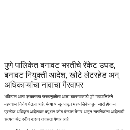
क्रीडा
देश / परदेश
राजकारण
मनोरंजन
पुणे पालिकेत बनावट भरतीचे रॅकेट उघड,
गॅलरी
बनावट नियुक्ती आदेश, खोटे लेटरहेड अन्
अधिकाऱ्यांचा नावाचा गैरवापर
Language
भविष्यात अशा प्रकारच्या फसवणुकीला आळा घालण्यासाठी पुणे महापालिकेने
English
Marathi
महत्त्वाचा निर्णय घेतला आहे. येत्या ५ जूनपासून महापालिकेकडून जारी होणाऱ्या
प्रत्येक अधिकृत आदेशावर क्यूआर कोड देण्यात येणार असून नागरिकांना आदेशाची
सत्यता थेट स्कॅन करून तपासता येणार आहे.