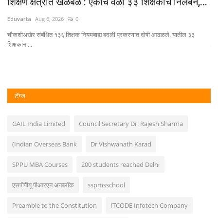
..
शिक्षण क्षेत्रात खळबळ : एकाच वेळी ३३ शिक्षकांचे निलंबन,...
अम
भ
Eduvarta
Aug 6, 2026
0
Ed
चौकशीअखेर संबंधित १३६ शिक्षक नियमबाह्य बदली प्रकरणात दोषी आढळले. यातील ३३
शिक्षकांना...
परर
टॅग्ज
GAIL India Limited
Council Secretary Dr. Rajesh Sharma
(Indian Overseas Bank
Dr Vishwanath Karad
SPPU MBA Courses
200 students reached Delhi
एसपीपीयू पीआरएन अनब्लॉक
sspmsschool
Preamble to the Constitution
ITCODE Infotech Company