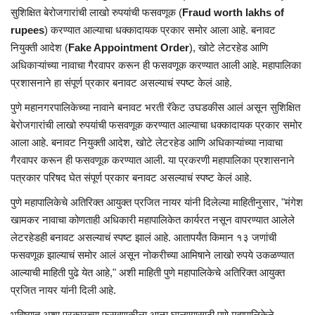
सुशिक्षित बेरोजगारांची लाखो रुपयांची फसवणूक (
Fraud worth lakhs of
rupees
) करण्यात आल्याचा धक्कादायक प्रकार समोर आला आहे. बनावट
नियुक्ती आदेश (
Fake Appointment Order
), खोटे लेटरहेड आणि
अधिकाऱ्यांच्या नावाचा गैरवापर करून ही फसवणूक करण्यात आली आहे. महापालिका
प्रशासनाने हा संपूर्ण प्रकार बनावट असल्याचं स्पष्ट केलं आहे.
पुणे महानगरपालिकेच्या नावाने बनावट भरती रॅकेट उघडकीस आलं असून सुशिक्षित
बेरोजगारांची लाखो रुपयांची फसवणूक करण्यात आल्याचा धक्कादायक प्रकार समोर
आला आहे. बनावट नियुक्ती आदेश, खोटे लेटरहेड आणि अधिकाऱ्यांच्या नावाचा
गैरवापर करून ही फसवणूक करण्यात आली. या प्रकरणी महापालिका प्रशासनाने
पत्रकार परिषद घेत संपूर्ण प्रकार बनावट असल्याचं स्पष्ट केलं आहे.
पुणे महापालिकेचे अतिरिक्त आयुक्त प्रजित नायर यांनी दिलेल्या माहितीनुसार, "मंगेश
खामकर नावाचा कोणताही अधिकारी महापालिकेत कार्यरत नसून वापरण्यात आलेले
लेटरहेडही बनावट असल्याचं स्पष्ट झालं आहे. आतापर्यंत किमान १३ जणांची
फसवणूक झाल्याचं समोर आलं असून नोकरीच्या आमिषाने लाखो रुपये उकळण्यात
आल्याची माहिती पुढे येत आहे," अशी माहिती पुणे महापालिकेचे अतिरिक्त आयुक्त
प्रजित नायर यांनी दिली आहे.
भविष्यात अशा प्रकारच्या फसवणुकीला आळा घालण्यासाठी पुणे महापालिकेने