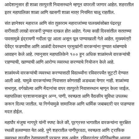
आदेशानुसार ही शाळा तात्पुरती निवासस्थाने म्हणून वापरली जाणार आहेत. शहरातील
इतर महापालिका शाळा आणि खासगी शाळा मात्र नियमित चालू राहतील.
संत ज्ञानेश्वर महाराज आणि संत तुकाराम महाराजांच्या पालख्यांसोबत पंढरपूर
वारीसाठी लाखो वारकरी पुण्यात दाखल होत आहेत. गेल्या काही दिवसांतील सततच्या
पावसामुळे इंद्रायणी नदीला पूर आला असून पूल पाण्याखाली गेले आहेत. मुख्यमंत्री
देवेंद्र फडणवीस आणि आळंदी देवस्थान प्रमुखांनी वारकऱ्यांना पुण्यात थांबण्याचे
आवाहन केले आहे. त्यानुसार महापालिकेने १०० हून अधिक शाळांमध्ये वारकऱ्यांची
राहण्याची, खाण्याची आणि आरोग्य व्यवस्था करण्याचे नियोजन केले आहे.
शाळांमध्ये वारकऱ्यांची व्यवस्था करण्यासाठी विद्यार्थ्यांना रविवारपर्यंत सुट्टी देण्यात
आली आहे. यामुळे वारकऱ्यांच्या निवासात कोणताही अडथळा येणार नाही. शाळांच्या
सभागृह, वर्गखोल्या आणि मैदानांचा वापर तात्पुरते निवासस्थान म्हणून केला जाईल.
महापालिका प्रशासनाकडून अन्न, पाणी, स्वच्छता आणि वैद्यकीय सुविधा उपलब्ध
करून दिल्या जातील. या निर्णयामुळे सामाजिक आणि धार्मिक जबाबदारी पार पाडण्यास
मदत होईल.
महापौर मंजुषा नागपुरे यांनी स्पष्ट केले की, पूरग्रस्त भागातील वारकऱ्यांना सुरक्षित
स्थळी हलवण्यात येत आहे. पुणे शहरातील पाणीपुरवठा, स्वच्छता आणि ट्राफिक
व्यवस्था सुरळीत ठेवण्यासाठी प्रयत्न सुरू आहेत. रविवारनंतर परिस्थितीचा आढावा