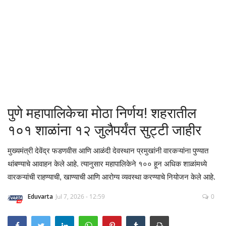
क्रीडा
देश / परदेश
राजकारण
मनोरंजन
पुणे महापालिकेचा मोठा निर्णय! शहरातील
गॅलरी
१०१ शाळांना १२ जुलैपर्यंत सुट्टी जाहीर
Language
मुख्यमंत्री देवेंद्र फडणवीस आणि आळंदी देवस्थान प्रमुखांनी वारकऱ्यांना पुण्यात
थांबण्याचे आवाहन केले आहे. त्यानुसार महापालिकेने १०० हून अधिक शाळांमध्ये
English
Marathi
वारकऱ्यांची राहण्याची, खाण्याची आणि आरोग्य व्यवस्था करण्याचे नियोजन केले आहे.
Eduvarta
Jul 7, 2026 - 12:59
0