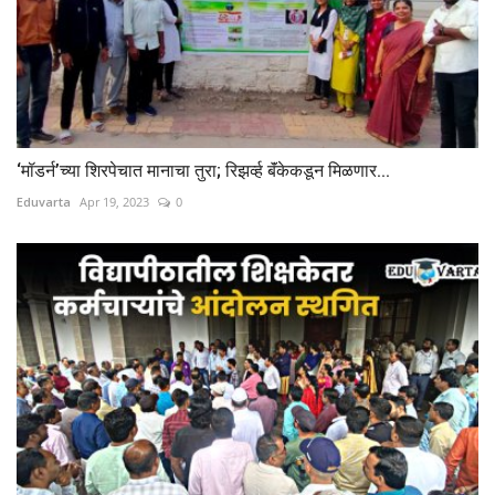
‘मॉडर्न’च्या शिरपेचात मानाचा तुरा; रिझर्व्ह बॅंकेकडून मिळणार...
Eduvarta
Apr 19, 2023
0