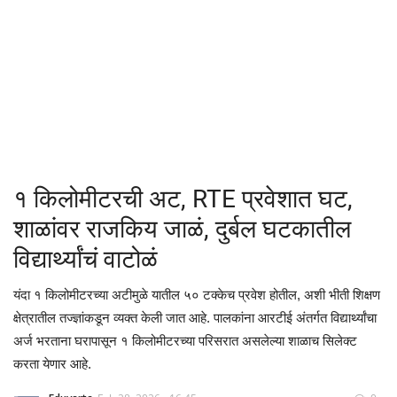
क्रीडा
देश / परदेश
राजकारण
मनोरंजन
१ किलोमीटरची अट, RTE प्रवेशात घट,
गॅलरी
शाळांवर राजकिय जाळं, दुर्बल घटकातील
विद्यार्थ्यांचं वाटोळं
Language
यंदा १ किलोमीटरच्या अटीमुळे यातील ५० टक्केच प्रवेश होतील, अशी भीती शिक्षण
English
Marathi
क्षेत्रातील तज्ज्ञांकडून व्यक्त केली जात आहे. पालकांना आरटीई अंतर्गत विद्यार्थ्यांचा
अर्ज भरताना घरापासून १ किलोमीटरच्या परिसरात असलेल्या शाळाच सिलेक्ट
करता येणार आहे.