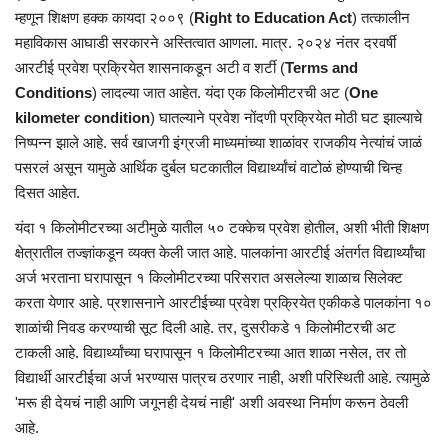
म्हणून शिक्षण हक्क कायदा २००९ (
Right to Education Act
) तत्कालीन
महाविकास आघाडी सरकारने अस्तित्वात आणला. मात्र. २०२४ नंतर दरवर्षी
आरटीई प्रवेश प्रक्रियेत शासनाकडून अटी व शर्टी (
Terms and
Conditions
) लादल्या जात आहेत. यंदा एक किलोमीटरची अट (
One
kilometer condition
) घातल्याने प्रवेश नोंदणी प्रक्रियेत मोठी घट झाल्याचे
निष्पन्न झाले आहे. सर्व खाजगी इंग्रजी माध्यमांच्या शाळांवर राजकीय नेत्यांचं जाळं
पसरलं असून यामुळे आर्थिक दुर्बल घटकातील विद्यार्थ्यांचं वाटोळं होण्याची चिन्ह
दिसत आहेत.
यंदा १ किलोमीटरच्या अटीमुळे यातील ५० टक्केच प्रवेश होतील, अशी भीती शिक्षण
क्षेत्रातील तज्ज्ञांकडून व्यक्त केली जात आहे. पालकांना आरटीई अंतर्गत विद्यार्थ्यांचा
अर्ज भरताना घरापासून १ किलोमीटरच्या परिसरात असलेल्या शाळाच सिलेक्ट
करता येणार आहे. प्रशासनाने आरटीईच्या प्रवेश प्रक्रियेत एकीकडे पालकांना १०
शाळांची निवड करण्याची सूट दिली आहे. तर, दुसरीकडे १ किलोमीटरची अट
टाकली आहे. विद्यार्थ्यांच्या घरापासून १ किलोमीटरच्या आत शाळा नसेल, तर तो
विद्यार्थी आरटीईचा अर्ज भरण्यास पात्रच ठरणार नाही, अशी परिस्थिती आहे. त्यामुळे
'मरू ही देयचं नाही आणि जगूनही देयचं नाही' अशी अवस्था निर्माण करून ठेवली
आहे.