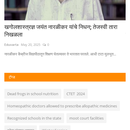
ात
खगोलशास्त्रज्ञ जयंत नारळीकर यांचे निधन; तेजस्वी तारा
S
निखळला
व
Eduvarta
May 20, 2025
0
Ed
नारळीकर केंब्रीज विद्यापीठातून शिक्षण घेतल्यावर ते भारतात परतले. आधी टाटा मुलभूत...
गों
टॅग्ज
Dead frogs in school nutrition
CTET 2024
Homeopathic doctors allowed to prescribe allopathic medicines
Recognized schools in the state
moot court facilities