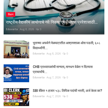
शिक्षण
राष्ट्रीय वैद्यकीय आयोगाचे नवे निकष: एमबीबीएस प्रवेशासाठी...
Eduvarta
Aug 8, 2026
0
भुताच्या अफवेने मेळघाटातील आश्रमशाळा ओस पडली; ६०८
विद्यार्थ्यांनी...
Eduvarta
Aug 8, 2026
0
CHB प्राध्यापकांची मान्यता, मानधन वेळेत न दिल्यास
प्राचार्यांचे...
Eduvarta
Aug 7, 2026
0
SBI बँकेत १ हजार ५३८ लिपिक पदांची भरती; अर्ज केला का?
Eduvarta
Aug 7, 2026
0