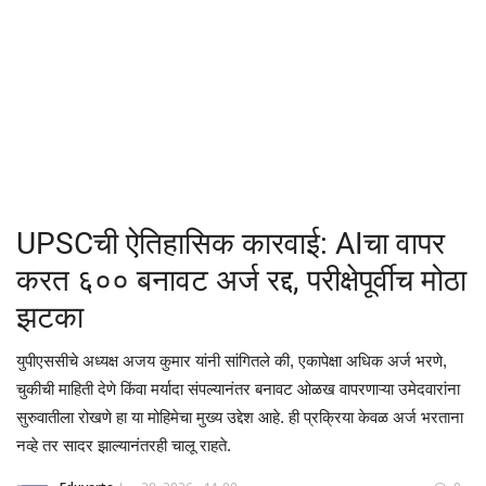
क्रीडा
देश / परदेश
राजकारण
मनोरंजन
UPSCची ऐतिहासिक कारवाई: AIचा वापर
गॅलरी
करत ६०० बनावट अर्ज रद्द, परीक्षेपूर्वीच मोठा
झटका
Language
युपीएससीचे अध्यक्ष अजय कुमार यांनी सांगितले की, एकापेक्षा अधिक अर्ज भरणे,
English
Marathi
चुकीची माहिती देणे किंवा मर्यादा संपल्यानंतर बनावट ओळख वापरणाऱ्या उमेदवारांना
सुरुवातीला रोखणे हा या मोहिमेचा मुख्य उद्देश आहे. ही प्रक्रिया केवळ अर्ज भरताना
नव्हे तर सादर झाल्यानंतरही चालू राहते.