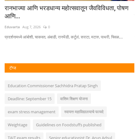
ान
रानभाज्या आणि भरडधान्य महोत्सवातून जैवविविधता, पोषण
'अ
आणि...
पो
Eduvarta
Aug 7, 2026
0
Ed
.
प्रदर्शनामध्ये आंबोशी, चाकवत, अंबाडी, रानभेंडी, कर्टुलं, सराटा, मटारु, पाथरी, चिवळ,...
पुण
टॅग्ज
Education Commissioner Sachhidra Pratap Singh
Deadline: September 15
वाशिम शिक्षण योजना
exam stress management
स्वायत्त महाविद्यालयाचे फायदे
Weightage
Guidelines on Foodstuffs published
TAIT exam results
Senior educationist Dr. Arun Adsul