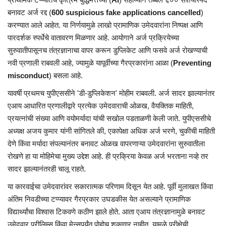
बनावट अर्ज रद्द (
600 suspicious fake applications cancelled
)
करण्यात आले आहेत. या निर्णयामुळे लाखो प्रामाणिक उमेदवारांना निष्पक्ष आणि
पारदर्शक स्पर्धेचे वातावरण मिळणार आहे. आयोगाने अर्ज प्रक्रियेच्या
सुरुवातीपासूनच तंत्रज्ञानाचा वापर करून डुप्लिकेट आणि फसवे अर्ज रोखण्याची
नवी प्रणाली राबवली आहे, ज्यामुळे यापूर्वीच्या गैरप्रकारांना आळा (
Preventing
misconduct
) बसला आहे.
यावर्षी प्रथमच युपीएससीने 'डी-डुप्लिकेशन' मोहीम राबवली. अर्ज सादर झाल्यानंतर
एआय आधारित प्रणालीद्वारे प्रत्येक उमेदवाराची ओळख, वैयक्तिक माहिती,
प्रयत्नांची संख्या आणि वयोमर्यादा यांची सखोल पडताळणी केली जाते. युपीएससीचे
अध्यक्ष अजय कुमार यांनी सांगितले की, एकापेक्षा अधिक अर्ज भरणे, चुकीची माहिती
देणे किंवा मर्यादा संपल्यानंतर बनावट ओळख वापरणाऱ्या उमेदवारांना सुरुवातीला
रोखणे हा या मोहिमेचा मुख्य उद्देश आहे. ही प्रक्रिया केवळ अर्ज भरताना नव्हे तर
सादर झाल्यानंतरही चालू राहते.
या कारवाईचा उमेदवारांवर सकारात्मक परिणाम दिसून येत आहे. पूर्वी मुलाखत किंवा
अंतिम निवडीच्या टप्प्यावर गैरप्रकार उघडकीस येत असल्याने प्रामाणिक
विद्यार्थ्यांचा विश्वास टिकवणे कठीण झाले होते. आता एआय तंत्रज्ञानामुळे बनावट
उमेदवार प्रीलिम्स किंवा मेन्सपर्यंत पोहोचू शकणार नाहीत. यामुळे परीक्षेची