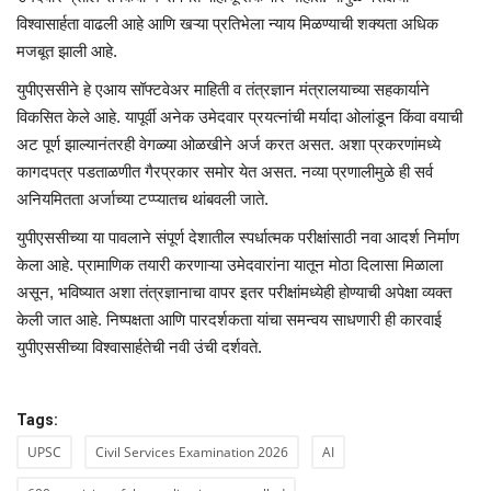
विश्वासार्हता वाढली आहे आणि खऱ्या प्रतिभेला न्याय मिळण्याची शक्यता अधिक
मजबूत झाली आहे.
युपीएससीने हे एआय सॉफ्टवेअर माहिती व तंत्रज्ञान मंत्रालयाच्या सहकार्याने
विकसित केले आहे. यापूर्वी अनेक उमेदवार प्रयत्नांची मर्यादा ओलांडून किंवा वयाची
अट पूर्ण झाल्यानंतरही वेगळ्या ओळखीने अर्ज करत असत. अशा प्रकरणांमध्ये
कागदपत्र पडताळणीत गैरप्रकार समोर येत असत. नव्या प्रणालीमुळे ही सर्व
अनियमितता अर्जाच्या टप्प्यातच थांबवली जाते.
युपीएससीच्या या पावलाने संपूर्ण देशातील स्पर्धात्मक परीक्षांसाठी नवा आदर्श निर्माण
केला आहे. प्रामाणिक तयारी करणाऱ्या उमेदवारांना यातून मोठा दिलासा मिळाला
असून, भविष्यात अशा तंत्रज्ञानाचा वापर इतर परीक्षांमध्येही होण्याची अपेक्षा व्यक्त
केली जात आहे. निष्पक्षता आणि पारदर्शकता यांचा समन्वय साधणारी ही कारवाई
युपीएससीच्या विश्वासार्हतेची नवी उंची दर्शवते.
Tags:
UPSC
Civil Services Examination 2026
AI