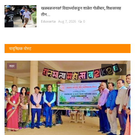
खळबळजनक! विद्यार्थ्याकडून शाळेत गोळीबार, शिक्षकासह
तीन...
Eduvarta
Aug 7, 2026
0
यादृच्छिक पोस्ट
शहर