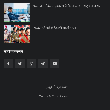
फक्त सात सेकंदात हृदयरोगाचे निदान करणारे अ‍ॅप; अन् हा अ‍ॅप...
NCC मध्ये गर्ल कॅडेट्सची वाढली संख्या
सामाजिक माध्यमे
एज्युवार्ता न्यूज २०२३
Terms & Conditions