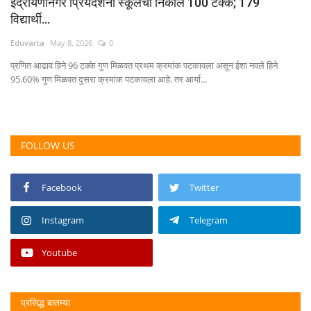
इंद्रायणीनगर प्रियदर्शनी स्कूलचा निकाल 100 टक्के; 179
विद्यार्थी...
Eduvarta
May 8, 2026
0
प्रणित आढाव हिने 96 टक्के गुण मिळवत प्रथम क्रमांक पटकावला असून ईशा नवले हिने
95.60% गुण मिळवत दुसरा क्रमांक पटकावला आहे. तर आर्या...
FOLLOW US
Facebook
Twitter
Instagram
Telegram
Youtube
प्रसिद्ध बातम्या