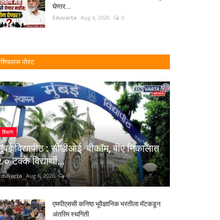
घेणार...
Eduvarta
Aug 4, 2026
0
शिफारस पोस्ट
शिक्षण
मुंबई विद्यापीठ : सीडीओई बीकॉम, बीए निकालात
८० टक्के विद्यार्थी...
Eduvarta
Aug 6, 2026
0
एमपीएससी कनिष्ठ भूवैज्ञानिक भरतीला मॅटकडून
अंतरिम स्थगिती