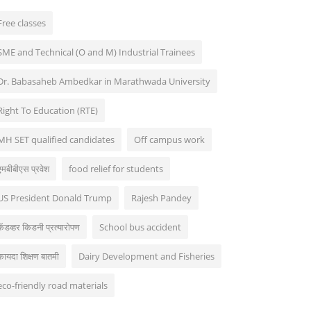
Free classes
SME and Technical (O and M) Industrial Trainees
Dr. Babasaheb Ambedkar in Marathwada University
Right To Education (RTE)
MH SET qualified candidates
Off campus work
एमबीबीएस प्रवेश
food relief for students
US President Donald Trump
Rajesh Pandey
कॅडव्हर किडनी प्रत्यारोपण
School bus accident
कायदा शिक्षण बातमी
Dairy Development and Fisheries
eco-friendly road materials