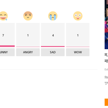
संशोधन /लेख
7
1
4
1
FUNNY
ANGRY
SAD
WOW
र निर्णय;
स्त्री साक्षरता : अज्ञानरूपी अंधःकाराविरुद्धची
म.
सामूहिक...
म
Eduvarta
Sep 8, 2025
0
Ed
ा सुधारणा
स्त्री साक्षर झाली की ती केवळ आपले आयुष्य उजळवत नाही, तर कुटुंबाचा पाया
वि
मजबूत करते,...
गुर