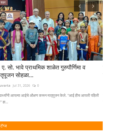
शहर
संशोधन /लेख
 ए. सो. भावे प्राथमिक शाळेत गुरुपौर्णिमा व
संशोधन केवळ श
ातृपूजन सोहळा...
जीवनातील ब
uvarta
Jul 31, 2026
0
Eduvarta
Oct 29, 
द्यार्थ्यांनी आपल्या आईचे औक्षण करून मातृपूजन केले. "आई हीच आपली पहिली
कृषी संशोधनाचं केंद्र
ु" हा...
संशोधन,...
टॅग्ज