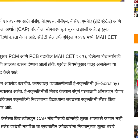
िक वर्ष २०२६-२७ साठी बीबीए, बीएमएस, बीबीएम, बीसीए, एमबीए (इंटिग्रेटेड) आणि
रियेला अर्थात (CAP) नोंदणीला सोमवारपासून सुरुवात झाली आहे. इच्छुक
इन नोंदणी करता येणार आहे. सीईटी सेल तर्फे एप्रिल २०२६ मध्ये MAH CET
.
 निर्णयानुसार PCM आणि PCB गटातील MAH CET २०२६ दिलेल्या विद्यार्थ्यांनाही
ी उपलब्ध करून देण्यात आली होती. प्रवेश नियमांनुसार पात्र असलेल्या या
ष्ट केले आहे.
ॅन करून अपलोड करावीत. कागदपत्र पडताळणीसाठी ई-स्क्रूटिनी (E-Scrutiny)
पलब्ध आहेत. ई-स्क्रूटिनीची निवड केल्यास संपूर्ण पडताळणी ऑनलाइन होणार
िजिकल स्क्रूटिनी निवडणाऱ्या विद्यार्थ्यांना जवळच्या स्क्रूटिनी सेंटर किंवा
ार आहे.
लेल्या विद्यार्थ्यांकडून CAP नोंदणीसाठी कोणतेही शुल्क आकारले जाणार नाही.
सेच परदेशी नागरिक या प्रवर्गातील उमेदवारांना नियमानुसार शुल्क भरावे