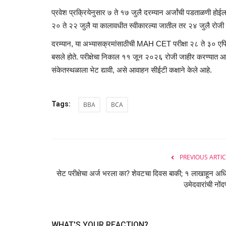
प्रवेश प्रक्रियेनुसार ७ ते १७ जुलै दरम्यान अर्जांची पडताळणी होईल
२० ते २२ जुलै या कालावधीत स्वीकारल्या जातील तर २४ जुलै रोजी अ
दरम्यान, या अभ्यासक्रमांसाठीची MAH CET परीक्षा २८ ते ३० एप्रि
बसले होते. परीक्षेचा निकाल ११ जून २०२६ रोजी जाहीर करण्यात आ
संकेतस्थळाला भेट द्यावी, असे आवाहन सीईटी कक्षाने केले आहे.
Tags:
BBA
BCA
PREVIOUS ARTIC
सेट परीक्षेचा अर्ज भरला का? शेवटचा दिवस बाकी; १ लाखाहून अ
उमेदवारांची नों
WHAT'S YOUR REACTION?