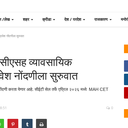
न /लेख
शहर
क्रीडा
देश / परदेश
राजकारण
मनो
रवेश नोंदणीला सुरुवात
बीसीएसह व्यावसायिक
वेश नोंदणीला सुरुवात
इन नोंदणी करता येणार आहे. सीईटी सेल तर्फे एप्रिल २०२६ मध्ये MAH CET
.
18:51
0