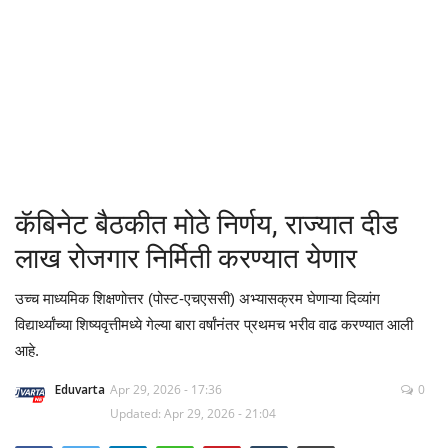
क्रीडा
देश / परदेश
राजकारण
मनोरंजन
कॅबिनेट बैठकीत मोठे निर्णय, राज्यात दीड
गॅलरी
लाख रोजगार निर्मिती करण्यात येणार
Language
उच्च माध्यमिक शिक्षणोत्तर (पोस्ट-एचएससी) अभ्यासक्रम घेणाऱ्या दिव्यांग
विद्यार्थ्यांच्या शिष्यवृत्तीमध्ये गेल्या बारा वर्षांनंतर प्रथमच भरीव वाढ करण्यात आली
English
Marathi
आहे.
Eduvarta
Apr 29, 2026 - 17:36
0
Updated: Apr 29, 2026 - 21:04