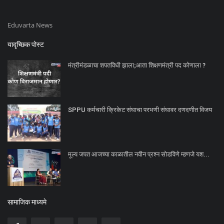
Eduvarta News
यादृच्छिक पोस्ट
मंत्रीमंडळाचा शपतविधी झाला;आता शिक्षणमंत्री पद कोणाला ?
SPPU कर्मचारी क्रिकेट संघाचा परभणी संघावर दणदणीत विजय
मूल्य जपत आजच्या काळातील नवीन प्रश्न सोडविणे म्हणजे यश...
सामाजिक माध्यमे