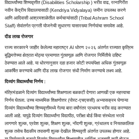
विद्यार्थ्यांच्या शिष्यवृत्तीत (Disabilities Scholarship ) भरीव वाढ, रत्नागिरीत
नवीन केंद्रीय विद्यालयासाठी (Kendriya Vidyalaya) जमीन उपलब्ध करणे
आणि आदिवासी आश्रमशाळेतील कर्मचाऱ्यांसाठी (Tribal Ashram School
Staff) सेवांतर्गत प्रगती योजनेची सुधारणा यासारख्या निर्णयांचा समावेश आहे.
दीड लाख रोजगार
राज्य सरकारने जाहीर केलेल्या महाराष्ट्र AI धोरण २०२६ अंतर्गत राज्यात कृत्रिम
बुद्धिमत्तेच्या क्षेत्रात मोठ्या प्रमाणात गुंतवणूक आणि रोजगार निर्मितीचे उद्दिष्ट
ठेवण्यात आले आहे. या धोरणानुसार दहा हजार कोटी रुपयांपेक्षा अधिक गुंतवणूक
आकर्षित करण्याचे आणि दीड लाख रोजगार संधी निर्माण करण्याचे लक्ष्य आहे.
दिव्यांग विद्यार्थ्यांचा निर्णय :
मंत्रिमंडळाने दिव्यांग विद्यार्थ्यांच्या शिक्षणाला बळकटी देणारा आणखी एक महत्त्वाचा
निर्णय घेतला. उच्च माध्यमिक शिक्षणोत्तर (पोस्ट-एचएससी) अभ्यासक्रम घेणाऱ्या
दिव्यांग विद्यार्थ्यांच्या शिष्यवृत्तीमध्ये गेल्या बारा वर्षांनंतर प्रथमच भरीव वाढ करण्यात
आली आहे. यापुढे दिव्यांग विद्यार्थ्यांना विद्यापीठ, परीक्षा बोर्ड किंवा संस्थेला भरावे
लागणारे शुल्क, प्रवेश शुल्क, शिक्षण शुल्क, नोंदणी शुल्क, ग्रंथालय व नियतकालिक
शुल्क तसेच वैद्यकीय तपासणी शुल्क देखील शिष्यवृत्ती अंतर्गत उपलब्ध होणार आहे.
या निर्णयामुळे हजारो दिव्यांग विद्यार्थ्यांना शिक्षणातील आर्थिक अडचणी कमी होऊन