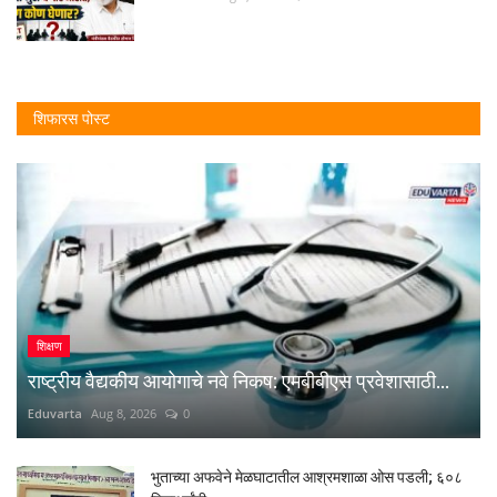
शिफारस पोस्ट
शिक्षण
राष्ट्रीय वैद्यकीय आयोगाचे नवे निकष: एमबीबीएस प्रवेशासाठी...
Eduvarta
Aug 8, 2026
0
भुताच्या अफवेने मेळघाटातील आश्रमशाळा ओस पडली; ६०८