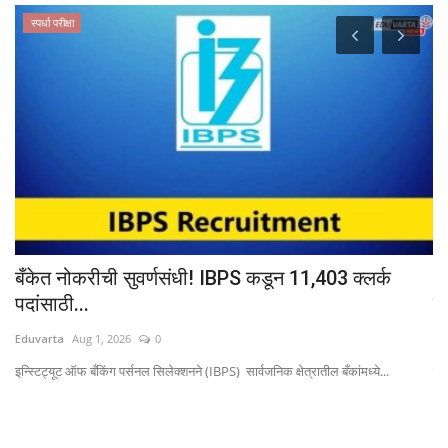
स्पर्धा परीक्षा
बँकेत नोकरीची सुवर्णसंधी! IBPS कडून 11,403 क्लर्क
M
पदांसाठी...
जा
Eduvarta
Aug 1, 2026
0
Ed
इन्स्टिट्यूट ऑफ बँकिंग पर्सनल सिलेक्शनने (IBPS) सार्वजनिक क्षेत्रातील बँकांमध्ये...
शैक