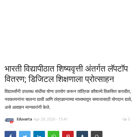
क्रीडा
देश / परदेश
राजकारण
मनोरंजन
भारती विद्यापीठात शिष्यवृत्ती अंतर्गत लॅपटॉप
गॅलरी
वितरण; डिजिटल शिक्षणाला प्रोत्साहन
Language
विद्यार्थ्यांनी उपलब्ध संधींचा योग्य उपयोग करून तांत्रिक कौशल्ये विकसित करावीत,
नवकल्पनांना चालना द्यावी आणि तंत्रज्ञानाच्या माध्यमातून समाजासाठी योगदान द्यावे,
English
Marathi
असे आवाहन मान्यवरांनी केले.
Eduvarta
Apr 29, 2026 - 15:41
0