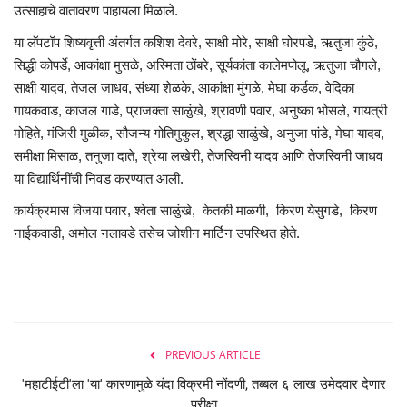
उत्साहाचे वातावरण पाहायला मिळाले.
या लॅपटॉप शिष्यवृत्ती अंतर्गत कशिश देवरे, साक्षी मोरे, साक्षी घोरपडे, ऋतुजा कुंठे,
सिद्धी कोपर्डे, आकांक्षा मुसळे, अस्मिता ठोंबरे, सूर्यकांता कालेमपोलू, ऋतुजा चौगले,
साक्षी यादव, तेजल जाधव, संध्या शेळके, आकांक्षा मुंगळे, मेघा कर्डक, वेदिका
गायकवाड, काजल गाडे, प्राजक्ता साळुंखे, श्रावणी पवार, अनुष्का भोसले, गायत्री
मोहिते, मंजिरी मुळीक, सौजन्य गोतिमुकुल, श्रद्धा साळुंखे, अनुजा पांडे, मेघा यादव,
समीक्षा मिसाळ, तनुजा दाते, श्रेया लखेरी, तेजस्विनी यादव आणि तेजस्विनी जाधव
या विद्यार्थिनींची निवड करण्यात आली.
कार्यक्रमास विजया पवार, श्वेता साळुंखे, केतकी माळगी, किरण येसुगडे, किरण
नाईकवाडी, अमोल नलावडे तसेच जोशीन मार्टिन उपस्थित होते.
PREVIOUS ARTICLE
'महाटीईटी'ला 'या' कारणामुळे यंदा विक्रमी नोंदणी, तब्बल ६ लाख उमेदवार देणार
परीक्षा