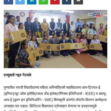
एज्युवार्ता न्यूज नेटवर्क
पुण्यातील भारती विद्यापीठाच्या महिला अभियांत्रिकी महाविद्यालय आय-ट्रिपल-ई
(इन्स्टिट्यूट ऑफ इलेक्ट्रिकल अँड इलेक्ट्रॉनिक्स इंजिनिअर्स - IEEE) व डब्ल्यू-
आय-ई (वूमन इन इंजिनिअरिंग - WIE) शिष्यवृत्ती अंतर्गत लॅपटॉप वितरण कार्यक्रम
उत्साहत पार पडला. डिजिटल शिक्षणाला प्रोत्साहन देणाऱ्या या उपक्रमामुळे