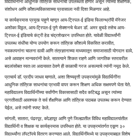
विद्यार्थिनींना आधुनिक तांत्रिक साधनांची उपलब्धता होणार असून त्यांच्या शैक्षणिक,
संशोधन आणि कौशल्यविकासाच्या प्रवासाला नवी दिशा मिळणार आहे.
या कार्यक्रमास प्रमुख पाहुणे म्हणून आय-ट्रिपल-ई इंडिया फिलान्थ्रॉपी मॅनेजर
अशोका विठ्ठल, आय-ट्रिपल-ई पुणे सेक्शनचे चेअर डॉ. अमर बुचडे तसेच आय-
ट्रिपल-ई इंडियाचे कंट्री हेड चंद्रशेखरन उपस्थित होते. यावेळी विद्यार्थ्यांनी
उपलब्ध संधींचा योग्य उपयोग करून तांत्रिक कौशल्ये विकसित करावीत,
नवकल्पनांना चालना द्यावी आणि तंत्रज्ञानाच्या माध्यमातून समाजासाठी योगदान द्यावे,
असे आवाहन मान्यवरांनी केले. सातत्याने शिकत राहणे आणि जागतिक स्तरावरील
बदलांसोबत स्वतःला अद्ययावत ठेवणे ही काळाची गरज असल्याचे त्यांनी नमूद केले.
प्राचार्य डॉ. प्रदीप जाधव म्हणाले, अशा शिष्यवृत्ती उपक्रमांमुळे विद्यार्थिनींना
आधुनिक तांत्रिक साधनांचा प्रभावी वापर करून शिक्षण अधिक सक्षमपणे घेता येते.
महाविद्यालय विद्यार्थिनींच्या सर्वांगीण विकासासाठी सदैव कटिबद्ध असून त्यांच्या
प्रगतीसाठी आवश्यक ते सर्व शैक्षणिक आणि तांत्रिक पाठबळ उपलब्ध करून देण्यात
येईल, असे त्यांनी स्पष्ट केले.
सांगली, सातारा, पंढरपूर, कोल्हापूर आणि पुणे जिल्ह्यातील विविध महाविद्यालयांतील
विद्यार्थिनी व शिक्षक या कार्यक्रमास उपस्थित होते. या उपक्रमांतर्गत एकूण ३०
विद्यार्थ्यांना लॅपटॉपचे वितरण करण्यात आले. विद्यार्थिनींमध्ये या उपक्रमाबद्दल विशेष