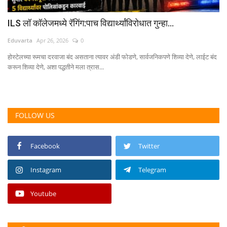
ILS लॉ कॉलेजमध्ये रॅगिंग:पाच विद्यार्थ्यांविरोधात गुन्हा...
Eduvarta
Apr 26, 2026
0
होस्टेलच्या रूमचा दरवाजा बंद असताना त्यावर अंडी फोडणे, सार्वजनिकपणे शिव्या देणे, लाईट बंद
करून शिव्या देणे, अशा पद्धतीने मला त्रास...
FOLLOW US
Facebook
Twitter
Instagram
Telegram
Youtube