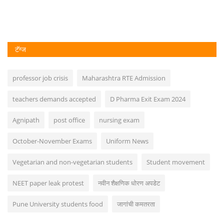
टॅग्ज
professor job crisis
Maharashtra RTE Admission
teachers demands accepted
D Pharma Exit Exam 2024
Agnipath
post office
nursing exam
October-November Exams
Uniform News
Vegetarian and non-vegetarian students
Student movement
NEET paper leak protest
नवीन शैक्षणिक धोरण अपडेट
Pune University students food
जागांची कमतरता