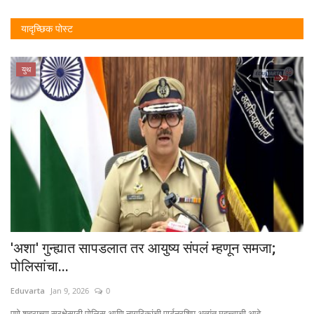
यादृच्छिक पोस्ट
युथ
'अशा' गुन्ह्यात सापडलात तर आयुष्य संपलं म्हणून समजा;
भा
पोलिसांचा...
Ed
Eduvarta
Jan 9, 2026
0
२००
पुणे शहराच्या सुरक्षेसाठी पोलिस आणि नागरिकांची पार्टनरशिप अत्यंत महत्त्वाची आहे....