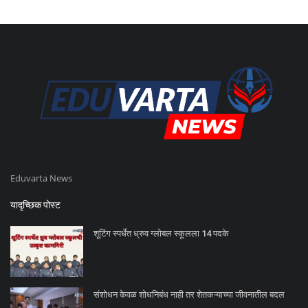
Eduvarta News
यादृच्छिक पोस्ट
शूटिंग स्पर्धेत ध्रुव ग्लोबल स्कूलला 14 पदके
संशोधन केवळ शोधनिबंध नाही तर शेतकऱ्याच्या जीवनातील बदल