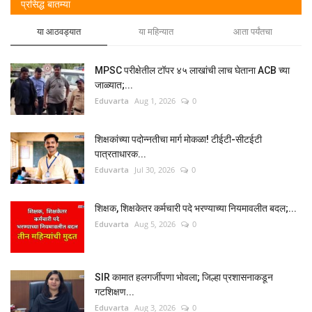
प्रसिद्ध बातम्या
या आठवड्यात
या महिन्यात
आता पर्यंतचा
MPSC परीक्षेतील टॉपर ४५ लाखांची लाच घेताना ACB च्या
जाळ्यात;...
Eduvarta
Aug 1, 2026
0
शिक्षकांच्या पदोन्नतीचा मार्ग मोकळा! टीईटी-सीटईटी
पात्रताधारक...
Eduvarta
Jul 30, 2026
0
शिक्षक, शिक्षकेतर कर्मचारी पदे भरण्याच्या नियमावलीत बदल;...
Eduvarta
Aug 5, 2026
0
SIR कामात हलगर्जीपणा भोवला; जिल्हा प्रशासनाकडून
गटशिक्षण...
Eduvarta
Aug 3, 2026
0