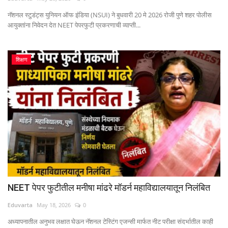
नॅशनल स्टुडंट्स युनियन ऑफ इंडिया (NSUI) ने बुधवारी 20 मे 2026 रोजी पुणे शहर पोलीस
आयुक्तांना निवेदन देत NEET पेपरफुटी प्रकरणाची व्याप्ती...
शिक्षण
NEET पेपर फुटीतील मनीषा मांढरे मॉडर्न महाविद्यालयातून निलंबित
Eduvarta
May 18, 2026
0
अध्यापनातील अनुभव लक्षात घेऊन नॅशनल टेस्टिंग एजन्सी मार्फत नीट परीक्षा संदर्भातील काही