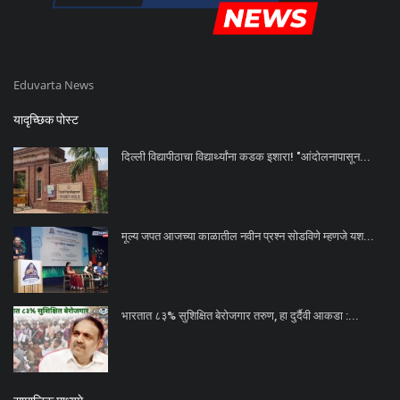
Eduvarta News
यादृच्छिक पोस्ट
दिल्ली विद्यापीठाचा विद्यार्थ्यांना कडक इशारा! "आंदोलनापासून...
मूल्य जपत आजच्या काळातील नवीन प्रश्न सोडविणे म्हणजे यश...
भारतात ८३% सुशिक्षित बेरोजगार तरुण, हा दुर्दैवी आकडा :...