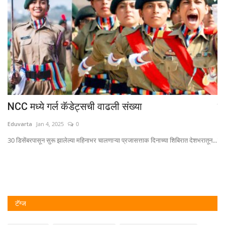
NCC मध्ये गर्ल कॅडेट्सची वाढली संख्या
रा
Eduvarta
Jan 4, 2025
0
Ed
30 डिसेंबरपासून सुरू झालेल्या महिनाभर चालणाऱ्या प्रजासत्ताक दिनाच्या शिबिरात देशभरातून...
राज
टॅग्ज