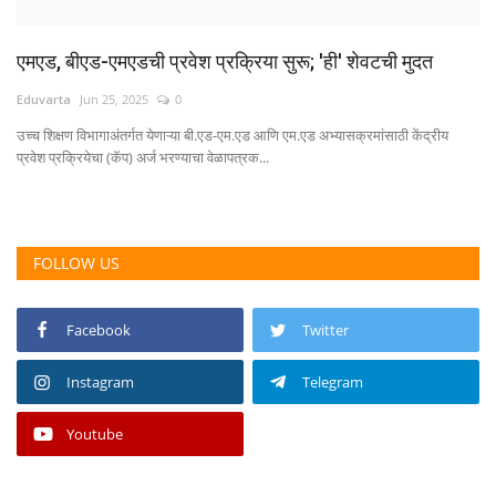
एमएड, बीएड-एमएडची प्रवेश प्रक्रिया सुरू; 'ही' शेवटची मुदत
Eduvarta
Jun 25, 2025
0
उच्च शिक्षण विभागाअंतर्गत येणाऱ्या बी.एड-एम.एड आणि एम.एड अभ्यासक्रमांसाठी केंद्रीय
प्रवेश प्रक्रियेचा (कॅप) अर्ज भरण्याचा वेळापत्रक...
FOLLOW US
Facebook
Twitter
Instagram
Telegram
Youtube