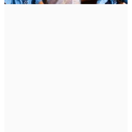
क्रीडा
देश / परदेश
राजकारण
मनोरंजन
गॅलरी
Language
English
Marathi