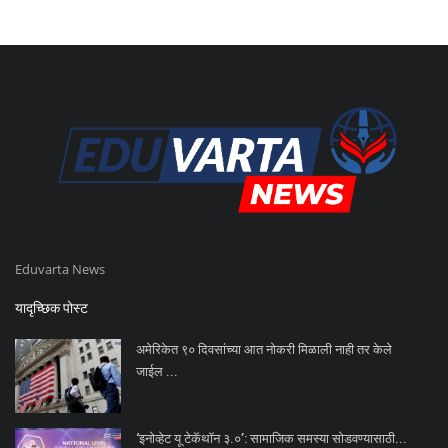
Eduvarta News
यादृच्छिक पोस्ट
अमेरिकेत ९० दिवसांच्या आत नोकरी मिळाली नाही तर केले
जाईल ...
‘इनोव्हेट यू टेकॅथॉन ३.०’: सामाजिक समस्या सोडवण्यासाठी...