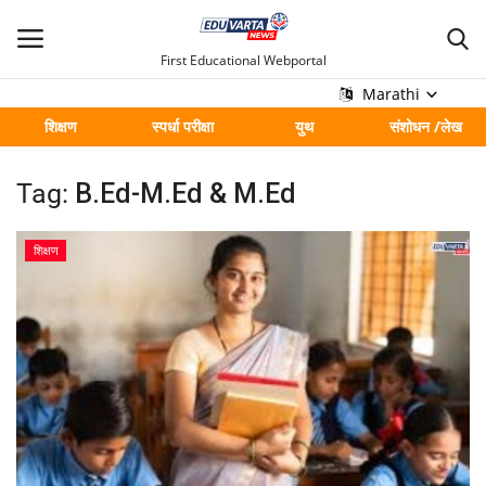
First Educational Webportal
Marathi
शिक्षण
स्पर्धा परीक्षा
युथ
संशोधन /लेख
मुख्य
Tag:
B.Ed-M.Ed & M.Ed
Contact
शिक्षण
शिक्षण
स्पर्धा परीक्षा
युथ
संशोधन /लेख
शहर