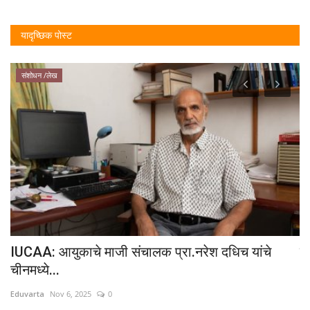
यादृच्छिक पोस्ट
संशोधन /लेख
IUCAA: आयुकाचे माजी संचालक प्रा.नरेश दधिच यांचे
फक
चीनमध्ये...
अ‍
Eduvarta
Nov 6, 2025
0
Ed