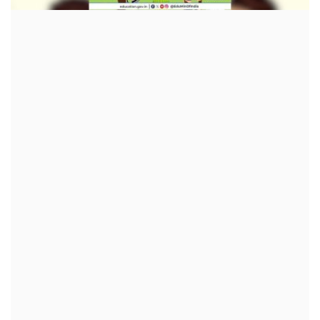
क्रीडा
देश / परदेश
राजकारण
मनोरंजन
गॅलरी
Language
English
Marathi