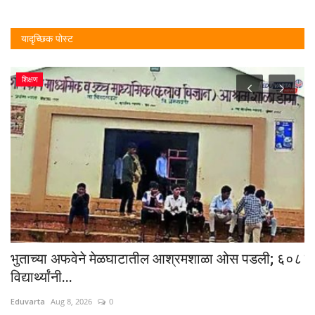
यादृच्छिक पोस्ट
शिक्षण
भुताच्या अफवेने मेळघाटातील आश्रमशाळा ओस पडली; ६०८
पद
विद्यार्थ्यांनी...
3
Eduvarta
Aug 8, 2026
0
Ed