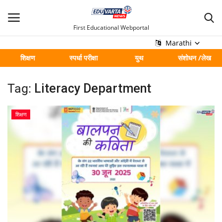
First Educational Webportal
Marathi
शिक्षण
स्पर्धा परीक्षा
युथ
संशोधन /लेख
मुख्य
Tag:
Literacy Department
Contact
शिक्षण
शिक्षण
स्पर्धा परीक्षा
युथ
संशोधन /लेख
शहर