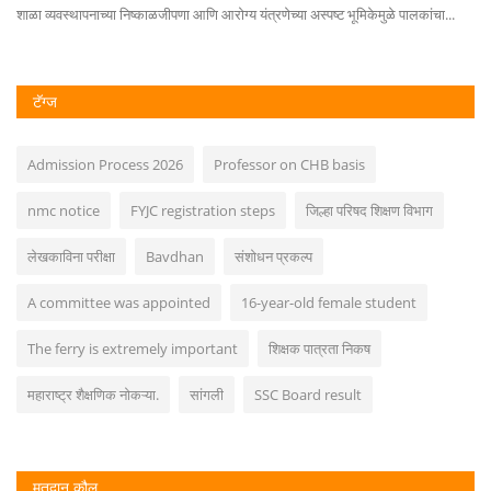
...
शाळा व्यवस्थापनाच्या निष्काळजीपणा आणि आरोग्य यंत्रणेच्या अस्पष्ट भूमिकेमुळे पालकांचा...
भार
टॅग्ज
Admission Process 2026
Professor on CHB basis
nmc notice
FYJC registration steps
जिल्हा परिषद शिक्षण विभाग
लेखकाविना परीक्षा
Bavdhan
संशोधन प्रकल्प
A committee was appointed
16-year-old female student
The ferry is extremely important
शिक्षक पात्रता निकष
महाराष्ट्र शैक्षणिक नोकऱ्या.
सांगली
SSC Board result
मतदान कौल