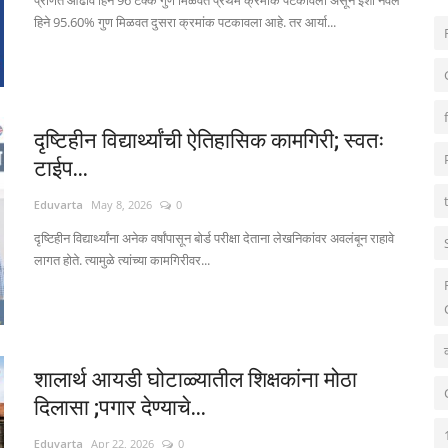
प्रणित आढाव हिने 96 टक्के गुण मिळवत प्रथम क्रमांक पटकावला असून ईशा नवले
हिने 95.60% गुण मिळवत दुसरा क्रमांक पटकावला आहे. तर आर्या...
दृष्टिहीन विद्यार्थ्यांची ऐतिहासिक कामगिरी; स्वतः
टाईप...
Eduvarta
May 8, 2026
0
दृष्टिहीन विद्यार्थ्यांना अनेक वर्षांपासून बोर्ड परीक्षा देताना लेखनिकांवर अवलंबून राहावे
लागत होते. त्यामुळे त्यांच्या कामगिरीवर...
शालार्थ आयडी घोटाळ्यातील शिक्षकांना मोठा
दिलासा ;पगार देण्याचे...
Eduvarta
Apr 22, 2026
0