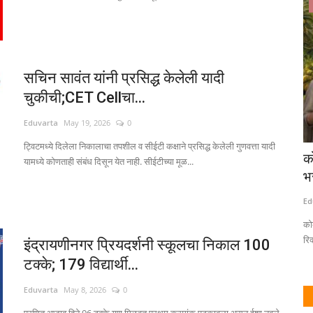
शिक्षण
सचिन सावंत यांनी प्रसिद्ध केलेली यादी
चुकीची;CET Cellचा...
Eduvarta
May 19, 2026
0
ट्विटमध्ये दिलेला निकालाचा तपशील व सीईटी कक्षाने प्रसिद्ध केलेली गुणवत्ता यादी
ाहात साजरी
जेईई'च्या धर्तीवर दोन टप्प्यांत होणार 'नीट' परीक्षा;
क
यामध्ये कोणताही संबंध दिसून येत नाही. सीईटीच्या मूळ...
केंद्राचे...
भ
Eduvarta
Aug 6, 2026
0
Ed
क्षकांप्रती...
केंद्र सरकारने सर्वोच्च न्यायालयात सादर केलेल्या प्रतिज्ञापत्रात 'नीट' परीक्षेचे...
को
रिक
इंद्रायणीनगर प्रियदर्शनी स्कूलचा निकाल 100
टक्के; 179 विद्यार्थी...
Eduvarta
May 8, 2026
0