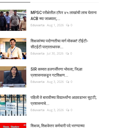
MPSC परीक्षेतील टॉपर ४५ लाखांची लाच घेताना
ACB च्या जाळ्यात;...
Eduvarta
Aug 1, 2026
0
शिक्षकांच्या पदोन्नतीचा मार्ग मोकळा! टीईटी-
सीटईटी पात्रताधारक...
Eduvarta
Jul 30, 2026
0
SIR कामात हलगर्जीपणा भोवला; जिल्हा
प्रशासनाकडून गटशिक्षण...
Eduvarta
Aug 3, 2026
0
पहिली ते बारावीच्या विद्यार्थ्यांना आठवडाभर सुट्टी;
प्रशासनाचे...
Eduvarta
Aug 3, 2026
0
शिक्षक, शिक्षकेतर कर्मचारी पदे भरण्याच्या