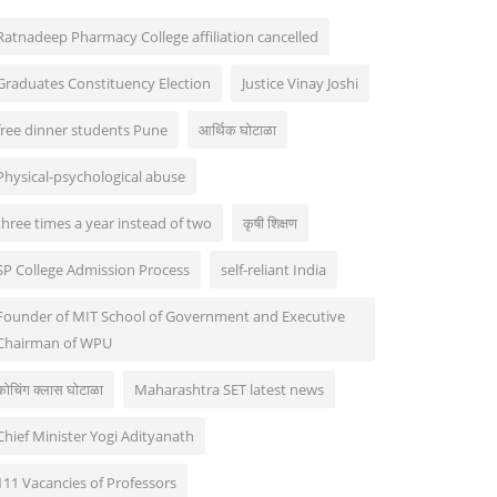
Ratnadeep Pharmacy College affiliation cancelled
Graduates Constituency Election
Justice Vinay Joshi
free dinner students Pune
आर्थिक घोटाळा
Physical-psychological abuse
three times a year instead of two
कृषी शिक्षण
SP College Admission Process
self-reliant India
Founder of MIT School of Government and Executive
Chairman of WPU
कोचिंग क्लास घोटाळा
Maharashtra SET latest news
Chief Minister Yogi Adityanath
111 Vacancies of Professors