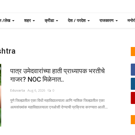
न /लेख
शहर
क्रीडा
देश / परदेश
राजकारण
मनो
htra
पात्र उमेदवारांच्या हाती प्राध्यापक भरतीचे
गाजर? NOC मिळेनात..
Eduvarta
Aug 6, 2026
0
पुणे जिल्ह्यातील एका विधी महाविद्यालयाला आणि नाशिक जिल्ह्यातील एका
अल्पसंख्यांक महाविद्यालयाला एनओसी देण्याची प्रक्रिया करण्यात आली...