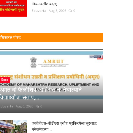
नियमावलीत बदल;...
Eduvarta
Aug 5, 2026
0
शिफारस पोस्ट
शिक्षण
'अमृत'ची फेलोशिप जाहिरात न निघाल्याने
विद्यार्थ्यांचा संताप,...
Eduvarta
Aug 6, 2026
0
एमबीबीएस-बीडीएस प्रवेश प्रक्रियेला सुरुवात;
मॅनेजमेंटच्या...