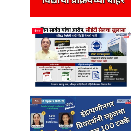
शहर
शिक्षण
एम.ई.एस. विद्या मंदिरात गुरुपौर्णिमा उत्स
Eduvarta
Jul 31, 2026
0
विद्यार्थ्यांनी गुरुपौर्णिमेचे महत्त्व विशद करणारे मनोगत सादर करत शि
शहर