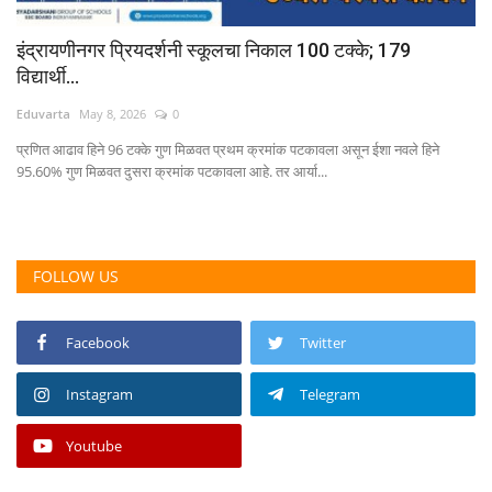
इंद्रायणीनगर प्रियदर्शनी स्कूलचा निकाल 100 टक्के; 179
विद्यार्थी...
Eduvarta
May 8, 2026
0
प्रणित आढाव हिने 96 टक्के गुण मिळवत प्रथम क्रमांक पटकावला असून ईशा नवले हिने
95.60% गुण मिळवत दुसरा क्रमांक पटकावला आहे. तर आर्या...
FOLLOW US
Facebook
Twitter
Instagram
Telegram
Youtube