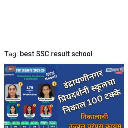
क्रीडा
देश / परदेश
राजकारण
Tag:
best SSC result school
मनोरंजन
शहर
गॅलरी
Language
English
Marathi