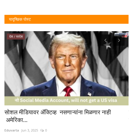
यादृच्छिक पोस्ट
देश / परदेश
सोशल मीडियावर ॲक्टिव्ह नसणाऱ्यांना मिळणार नाही
म
अमेरिका...
वि
Eduvarta
Jun 3, 2025
0
Ed