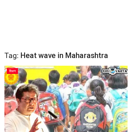
क्रीडा
देश / परदेश
राजकारण
Tag:
Heat wave in Maharashtra
मनोरंजन
शिक्षण
गॅलरी
Language
English
Marathi