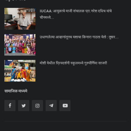
IUCAA: आयुकाचे माजी संचालक प्रा.नरेश दधिच यांचे
चीनमध्ये...
उधाणलेल्या आव्हानांतूनच यशाचा किनारा गाठता येतो : तुषार...
मोशी येथील प्रियदर्शनी स्कूलमध्ये गुरुपौर्णिमा साजरी
सामाजिक माध्यमे