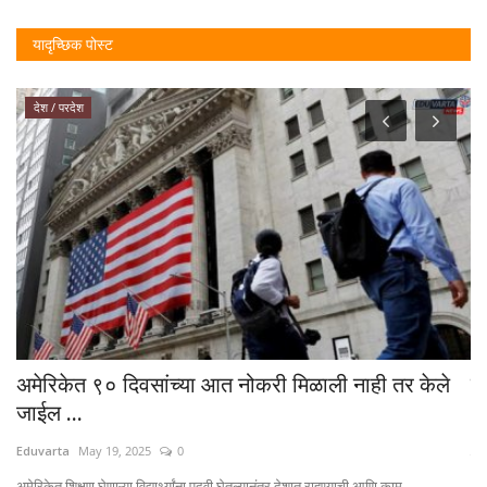
यादृच्छिक पोस्ट
देश / परदेश
अमेरिकेत ९० दिवसांच्या आत नोकरी मिळाली नाही तर केले
इश
जाईल ...
Ed
Eduvarta
May 19, 2025
0
शिक
अमेरिकेत शिक्षण घेणाऱ्या विद्यार्थ्यांना पदवी घेतल्यानंतर देशात राहण्याची आणि काम...