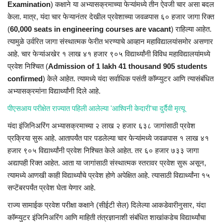
Examination
) कक्षाने या अभ्यासक्रमाच्या
फेऱ्यांमध्ये
तीन ऐवजी चार असा बदल
केला. मात्र, यंदा चार
फेऱ्यानंतर
देखील प्रवेशाच्या जवळपास ६० हजार जागा रिक्त
(
60,000 seats in engineering courses are vacant
) राहिल्या आहेत.
त्यामुळे उर्वरित जागा
संस्थात्मक
फेरीत भरण्याचे आव्हान महाविद्यालयांसमोर असणार
आहे. चार
फेऱ्यांअखेर
१ लाख ४१ हजार ९०५ विद्यार्थ्यांनी विविध महाविद्यालयांमध्ये
प्रवेश निश्चित (
Admission of 1 lakh 41 thousand 905 students
confirmed
) केले आहेत. त्यामध्ये यंदा सर्वाधिक पसंती
कॉम्प्युटर
आणि
त्यासंबंधित
अभ्यासक्रमांना
विद्यार्थ्यांनी दिले आहे.
पीएसआय परीक्षेत राज्यात पहिली आलेल्या 'आश्विनी केदारी'चा दुर्दैवी मृत्यू
यंदा
इंजिनिअरिंग
अभ्यासक्रमाच्या २ लाख २ हजार ६३८ जागांसाठी प्रवेश
प्रक्रिया सुरू आहे.
आतापर्यंत
पार पडलेल्या चार
फेऱ्यांमध्ये
जवळपास १ लाख ४१
हजार ९०५ विद्यार्थ्यांनी प्रवेश निश्चित केले आहेत. तर ६० हजार ७३३ जागा
अद्यापही रिक्त आहेत. आता या जागांसाठी
संस्थात्मक
स्तरावर प्रवेश सुरू असून,
त्यामध्ये आणखी काही विद्यार्थ्यांचे प्रवेश होणे अपेक्षित आहे. त्यासाठी विद्यार्थ्यांना १५
सप्टेंबरपर्यंत
प्रवेश घेता येणार आहे.
राज्य सामाईक प्रवेश परीक्षा कक्षाने (
सीईटी
सेल) दिलेल्या आकडेवारीनुसार, यंदा
कॉम्प्युटर
इंजिनिअरिंग
आणि माहिती तंत्रज्ञानाशी संबंधित शाखांकडेच विद्यार्थ्यांचा