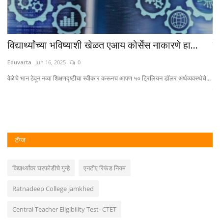
विद्यार्थ्यांच्या भविष्याशी खेळत एआय कोर्सेस नाकारणे हा...
दि
"
Eduvarta
Jun 16, 2025
0
Ed
वेळेचे भान ठेवून नव्या शिक्षणदृष्टीचा स्वीकार करूनच आपण ५० ट्रिलियन डॉलर अर्थव्यवस्थेचे...
दिल
टॅग्ज
विद्यार्थ्यांवर घरफोडीचे गुन्हे
एनटीए रिफंड नियम
Ratnadeep College jamkhed
Central Teacher Eligibility Test- CTET