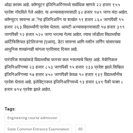
ओढा कायम आहे.
कॉम्प्युटर
इंजिनिअरिंगमध्ये
सर्वाधिक म्हणजे २२ हजार ९५५
प्रवेश नोंदविले गेले आहेत. या अभ्यासक्रमासाठी ३२ हजार १७१ जागा यंदा आहेत.
कॉम्प्युटर
सायन्स
अॅण्ड
इंजिनिअरिंग
या शाखेत १९ हजार ८६० जागांपैकी १५
हजार २६३ विद्यार्थ्यांनी प्रवेश घेतला. आयटी अभ्यासक्रमासाठी १७ हजार ३११
जागांपैकी १२ हजार ५२० जागा भरल्या गेल्या आहेत. त्याच जोडीला विद्यार्थ्यांचा
आर्टिफिशियल
इंटेलिजन्स
(एआय),
डेटा
सायन्स
आणि
मशीन
लर्निंग
यांसारख्या
आधुनिक शाखांनाही चांगला प्रतिसाद दिसत आहे.
पारंपरिक शाखांकडे विद्यार्थ्यांचा फारसा कल नसल्याचे चित्र आहे.
मेकॅनिकल
इंजिनिअरिंगच्या
२३ हजार ८५३ जागांपैकी १५ हजार २३३ प्रवेश
झाले.सिव्हिल
इंजिनिअरिंगच्या
१७ हजार ४५० जागांपैकी केवळ १० हजार ९३९ विद्यार्थ्यांनीच
प्रवेश घेतला आहे.
इलेक्ट्रिकल
इंजिनिअरिंगमध्ये
१३ हजार ६४९ पैकी फक्त ८
हजार ७१४ प्रवेश झाले आहेत.
Tags:
Engineering course admission
State Common Entrance Examination
60