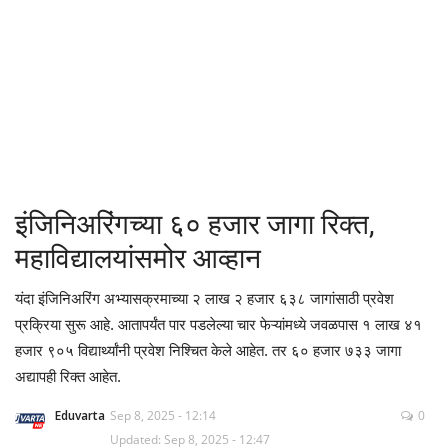
क्रीडा
देश / परदेश
राजकारण
मनोरंजन
इंजिनिअरिंगच्या ६० हजार जागा रिक्त,
गॅलरी
महाविद्यालयांसमोर आव्हान
Language
यंदा इंजिनिअरिंग अभ्यासक्रमाच्या २ लाख २ हजार ६३८ जागांसाठी प्रवेश
प्रक्रिया सुरू आहे. आतापर्यंत पार पडलेल्या चार फेऱ्यांमध्ये जवळपास १ लाख ४१
English
Marathi
हजार ९०५ विद्यार्थ्यांनी प्रवेश निश्चित केले आहेत. तर ६० हजार ७३३ जागा
अद्यापही रिक्त आहेत.
Eduvarta
Sep 8, 2025 - 12:14
0
Updated: Sep 8, 2025 - 12:47