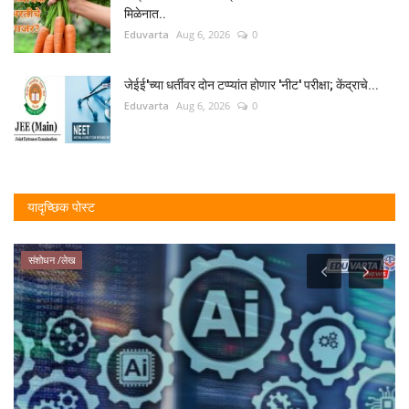
मिळेनात..
Eduvarta
Aug 6, 2026
0
जेईई'च्या धर्तीवर दोन टप्प्यांत होणार 'नीट' परीक्षा; केंद्राचे...
Eduvarta
Aug 6, 2026
0
यादृच्छिक पोस्ट
संशोधन /लेख