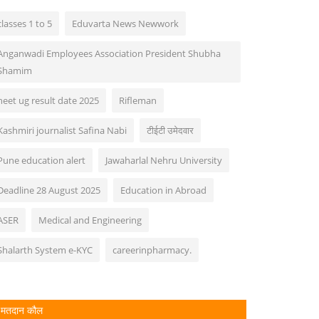
classes 1 to 5
Eduvarta News Newwork
Anganwadi Employees Association President Shubha
Shamim
neet ug result date 2025
Rifleman
Kashmiri journalist Safina Nabi
टीईटी उमेदवार
Pune education alert
Jawaharlal Nehru University
Deadline 28 August 2025
Education in Abroad
ASER
Medical and Engineering
Shalarth System e-KYC
careerinpharmacy.
मतदान कौल