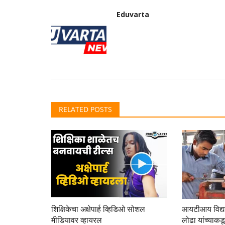
शहर
Eduvarta
RELATED POSTS
मोशी येथील प्रियदर्शनी स्कूलमध्ये गुरुपौर
Eduvarta
Jul 31, 2026
0
शिक्षकांनी भारतीय गुरु-शिष्य परंपरेचे महत्त्व, शिस्त, ज्ञान, चारित्र
शिक्षिकेचा अक्षेपार्ह व्हिडिओ सोशल
आयटीआय विद्यार
मीडियावर व्हायरल
लोढा यांच्याकडू