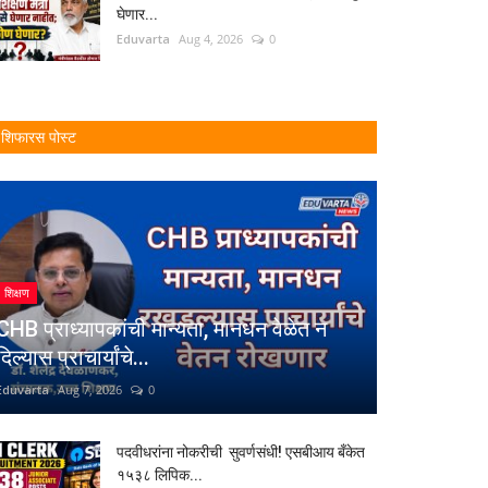
घेणार...
Eduvarta
Aug 4, 2026
0
शिफारस पोस्ट
शिक्षण
CHB प्राध्यापकांची मान्यता, मानधन वेळेत न
दिल्यास प्राचार्यांचे...
Eduvarta
Aug 7, 2026
0
पदवीधरांना नोकरीची सुवर्णसंधी! एसबीआय बँकेत
१५३८ लिपिक...