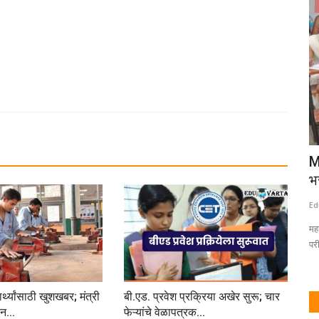
क्रीडा
्णिमा साजरी
खेळामध्ये सातत्य असल्यास यश निश्चित मिळते:
M
कृष्णकुमार गोयल
भ
Eduvarta
Nov 7, 2025
0
Ed
्य आणि संस्कार...
अंतर विभागीय हॉकी स्पर्धेसाठी पुणे, नाशिक आणि अहिल्यानगर या तिन्ही जिल्ह्यातील
महा
विविध...
परी
्थ्यांसाठी खुशखबर; मंत्री
बी.एड. प्रवेश प्रक्रिया अखेर सुरू; चार
न...
फेऱ्यांचे वेळापत्रक...