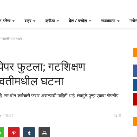
न /लेख
शहर
क्रीडा
देश / परदेश
राजकारण
मनो
 अमरावतीमधील घटना
पेपर फुटला; गटशिक्षण
ावतीमधील घटना
र दोन कर्मचारी फरार असल्याची माहिती आहे. त्यामुळे पुन्हा एकदा गोपनीय
 - 18:54
0