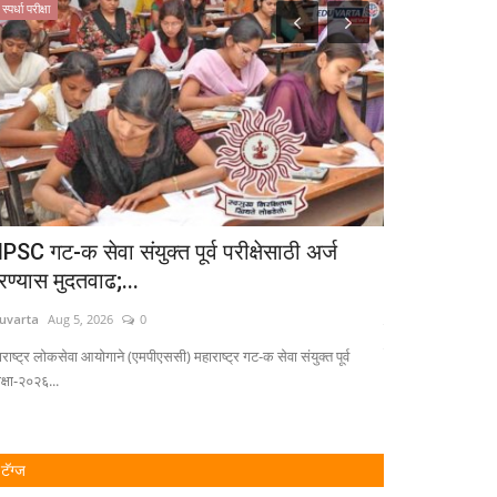
स्पर्धा परीक्षा
युथ
PSC गट-क सेवा संयुक्त पूर्व परीक्षेसाठी अर्ज
'पदवीधर, शिक्
रण्यास मुदतवाढ;...
Eduvarta
Jan 13, 
uvarta
Aug 5, 2026
0
मतदार यादीवर हरकती घे
फॉर्म-८ भरावा....
राष्ट्र लोकसेवा आयोगाने (एमपीएससी) महाराष्ट्र गट-क सेवा संयुक्त पूर्व
क्षा-२०२६...
टॅग्ज