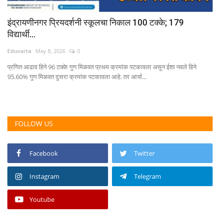
इंद्रायणीनगर प्रियदर्शनी स्कूलचा निकाल 100 टक्के; 179
विद्यार्थी...
Eduvarta
May 8, 2026
0
प्रणित आढाव हिने 96 टक्के गुण मिळवत प्रथम क्रमांक पटकावला असून ईशा नवले हिने
95.60% गुण मिळवत दुसरा क्रमांक पटकावला आहे. तर आर्या...
FOLLOW US
Facebook
Twitter
Instagram
Telegram
Youtube