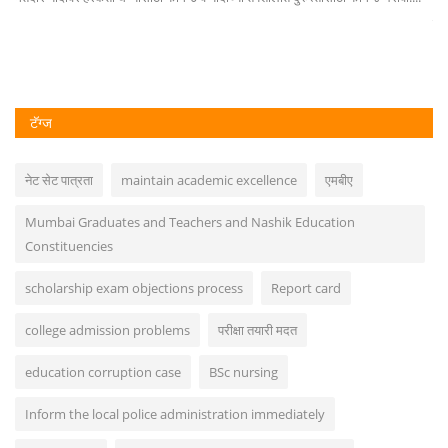
कें
टॅग्ज
नेट सेट पात्रता
maintain academic excellence
एमबीए
Mumbai Graduates and Teachers and Nashik Education
Constituencies
scholarship exam objections process
Report card
college admission problems
परीक्षा तयारी मदत
education corruption case
BSc nursing
Inform the local police administration immediately