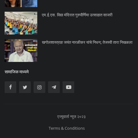
एम.ई.एस. विद्या मंदिरात गुरुपौर्णिमा उत्साहात साजरी
खगोलशास्त्रज्ञ जयंत नारळीकर यांचे निधन; तेजस्वी तारा निखळला
सामाजिक माध्यमे
एज्युवार्ता न्यूज २०२३
Terms & Conditions