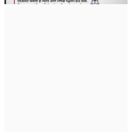
क्रीडा
देश / परदेश
राजकारण
मनोरंजन
गॅलरी
Language
English
Marathi