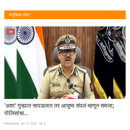
यादृच्छिक पोस्ट
युथ
'अशा' गुन्ह्यात सापडलात तर आयुष्य संपलं म्हणून समजा;
बा
पोलिसांचा...
Ed
Eduvarta
Jan 9, 2026
0
पुण