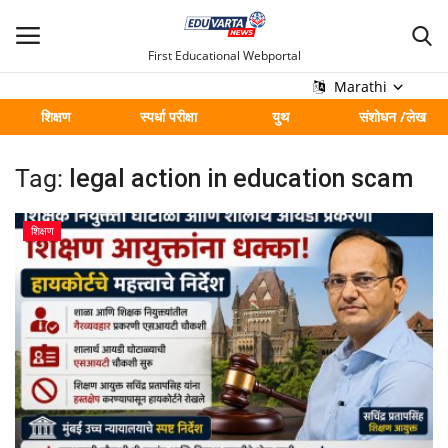
First Educational Webportal
Marathi
शिक्षण
स्पर्धा परीक्षा
युथ
संशोधन /लेख
मुख्य
Tag:
legal action in education scam
Contact
शिक्षण
शिक्षण
स्पर्धा परीक्षा
युथ
संशोधन /लेख
शहर