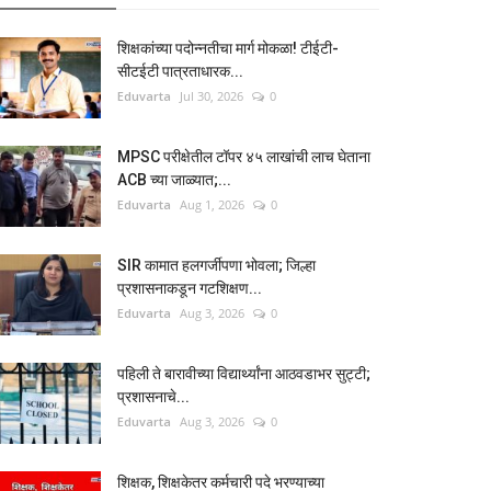
शिक्षकांच्या पदोन्नतीचा मार्ग मोकळा! टीईटी-
सीटईटी पात्रताधारक...
Eduvarta
Jul 30, 2026
0
MPSC परीक्षेतील टॉपर ४५ लाखांची लाच घेताना
ACB च्या जाळ्यात;...
Eduvarta
Aug 1, 2026
0
SIR कामात हलगर्जीपणा भोवला; जिल्हा
प्रशासनाकडून गटशिक्षण...
Eduvarta
Aug 3, 2026
0
पहिली ते बारावीच्या विद्यार्थ्यांना आठवडाभर सुट्टी;
प्रशासनाचे...
Eduvarta
Aug 3, 2026
0
शिक्षक, शिक्षकेतर कर्मचारी पदे भरण्याच्या