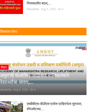
नियमावलीत बदल;...
Eduvarta
Aug 5, 2026
0
शिफारस पोस्ट
शिक्षण
'अमृत'ची फेलोशिप जाहिरात न निघाल्याने
विद्यार्थ्यांचा संताप,...
Eduvarta
Aug 6, 2026
0
एमबीबीएस-बीडीएस प्रवेश प्रक्रियेला सुरुवात;
मॅनेजमेंटच्या...