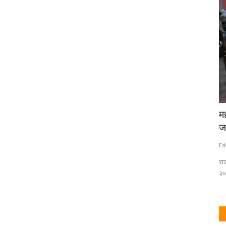
शिक्षण
ाहात साजरी
मुंबई विद्यापीठ : सीडीओई बीकॉम, बीए निकालात ८०
म
टक्के विद्यार्थी...
ज
Eduvarta
Aug 6, 2026
0
Ed
क्षकांप्रती...
मुंबई विद्यापीठाच्या दूरस्थ व ऑनलाइन शिक्षण केंद्राने (सीडीओई) जाहीर केलेल्या
रा
प्रथम...
२०