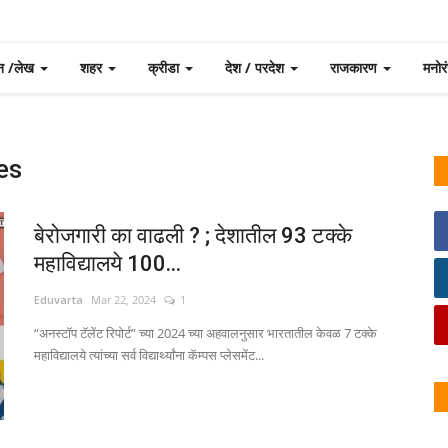
न /लेख
शहर
क्रीडा
देश / परदेश
राजकारण
मनो
es
बेरोजगारी का वाढली ? ; देशातील 93 टक्के
महाविद्यालये 100...
Eduvarta
Mar 22, 2024
1
“अनस्टॉप टॅलेंट रिपोर्ट” च्या 2024 च्या अहवालनुसार भारतातील केवळ 7 टक्के
महाविद्यालये त्यांच्या सर्व विद्यार्थ्यांना कॅम्पस प्लेसमेंट...