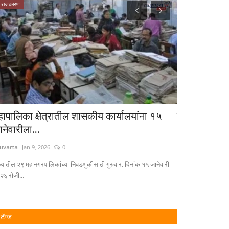
राजकारण
क्रीडा
हापालिका क्षेत्रातील शासकीय कार्यालयांना १५
शूटिंग स्पर्धे
ानेवारीला...
Eduvarta
Mar 8, 2
uvarta
Jan 9, 2026
0
अंडर १४ मुलीमध्ये स्व
मुलांमध्ये...
ज्यातील २९ महानगरपालिकांच्या निवडणुकीसाठी गुरुवार, दिनांक १५ जानेवारी
२६ रोजी...
टॅग्ज