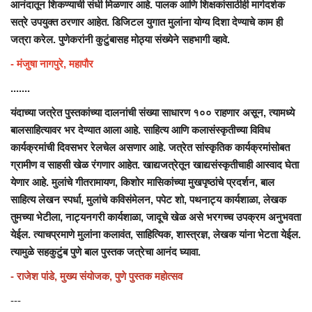
आनंदातून शिकण्याची संधी मिळणार आहे. पालक आणि शिक्षकांसाठीही मार्गदर्शक
सत्रे उपयुक्त ठरणार आहेत. डिजिटल युगात मुलांना योग्य दिशा देण्याचे काम ही
जत्रा करेल. पुणेकरांनी कुटुंबासह मोठ्या संख्येने सहभागी व्हावे.
- मंजुषा नागपुरे, महापौर
.......
यंदाच्या जत्रेत पुस्तकांच्या दालनांची संख्या साधारण १०० राहणार असून, त्यामध्ये
बालसाहित्यावर भर देण्यात आला आहे. साहित्य आणि कलासंस्कृतीच्या विविध
कार्यक्रमांची दिवसभर रेलचेल असणार आहे. जत्रेत सांस्कृतिक कार्यक्रमांसोबत
ग्रामीण व साहसी खेळ रंगणार आहेत. खाद्यजत्रेतून खाद्यसंस्कृतीचाही आस्वाद घेता
येणार आहे. मुलांचे गीतरामायण, किशोर मासिकांच्या मुखपृष्ठांचे प्रदर्शन, बाल
साहित्य लेखन स्पर्धा, मुलांचे कविसंमेलन, पपेट शो, पथनाट्य कार्यशाळा, लेखक
तुमच्या भेटीला, नाट्यनगरी कार्यशाळा, जादूचे खेळ असे भरगच्च उपक्रम अनुभवता
येईल. त्याचप्रमाणे मुलांना कलावंत, साहित्यिक, शास्त्रज्ञ, लेखक यांना भेटता येईल.
त्यामुळे सहकुटुंब पुणे बाल पुस्तक जत्रेचा आनंद घ्यावा.
- राजेश पांडे, मुख्य संयोजक, पुणे पुस्तक महोत्सव
---