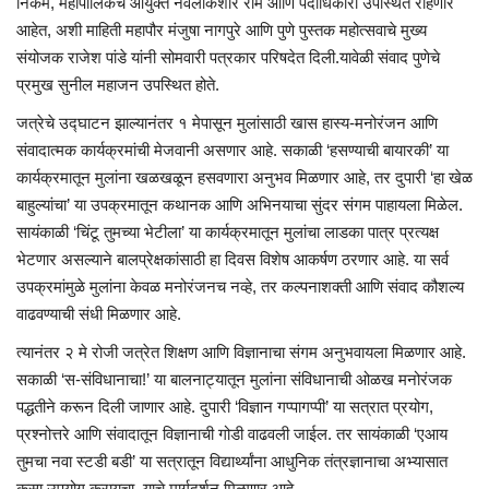
निकम, महापालिकेचे आयुक्त नवलकिशोर राम आणि पदाधिकारी उपस्थित राहणार
आहेत, अशी माहिती महापौर मंजुषा नागपुरे आणि पुणे पुस्तक महोत्सवाचे मुख्य
संयोजक राजेश पांडे यांनी सोमवारी पत्रकार परिषदेत दिली.यावेळी संवाद पुणेचे
प्रमुख सुनील महाजन उपस्थित होते.
जत्रेचे उद्घाटन झाल्यानंतर १ मेपासून मुलांसाठी खास हास्य-मनोरंजन आणि
संवादात्मक कार्यक्रमांची मेजवानी असणार आहे. सकाळी ‘हसण्याची बायारकी’ या
कार्यक्रमातून मुलांना खळखळून हसवणारा अनुभव मिळणार आहे, तर दुपारी ‘हा खेळ
बाहुल्यांचा’ या उपक्रमातून कथानक आणि अभिनयाचा सुंदर संगम पाहायला मिळेल.
सायंकाळी ‘चिंटू तुमच्या भेटीला’ या कार्यक्रमातून मुलांचा लाडका पात्र प्रत्यक्ष
भेटणार असल्याने बालप्रेक्षकांसाठी हा दिवस विशेष आकर्षण ठरणार आहे. या सर्व
उपक्रमांमुळे मुलांना केवळ मनोरंजनच नव्हे, तर कल्पनाशक्ती आणि संवाद कौशल्य
वाढवण्याची संधी मिळणार आहे.
त्यानंतर २ मे रोजी जत्रेत शिक्षण आणि विज्ञानाचा संगम अनुभवायला मिळणार आहे.
सकाळी ‘स-संविधानाचा!’ या बालनाट्यातून मुलांना संविधानाची ओळख मनोरंजक
पद्धतीने करून दिली जाणार आहे. दुपारी ‘विज्ञान गप्पागप्पी’ या सत्रात प्रयोग,
प्रश्नोत्तरे आणि संवादातून विज्ञानाची गोडी वाढवली जाईल. तर सायंकाळी ‘एआय
तुमचा नवा स्टडी बडी’ या सत्रातून विद्यार्थ्यांना आधुनिक तंत्रज्ञानाचा अभ्यासात
कसा उपयोग करायचा, याचे मार्गदर्शन मिळणार आहे.