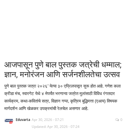
क्रीडा
देश / परदेश
राजकारण
मनोरंजन
आजपासून पुणे बाल पुस्तक जत्रेची धम्माल;
गॅलरी
ज्ञान, मनोरंजन आणि सर्जनशीलतेचा उत्सव
Language
पुणे बाल पुस्तक जत्रा २०२६’ येत्या ३० एप्रिलपासून सुरू होत आहे. गणेश कला
क्रीडा मंच, स्वारगेट येथे ४ मेपर्यंत भरणाऱ्या जत्रेत मुलांसाठी विविध रंगतदार
English
Marathi
कार्यक्रम, कथा-कवितांचे सत्र, विज्ञान गप्पा, कृत्रिम बुद्धिमत्ता (एआय) विषयक
मार्गदर्शन आणि खेळकर उपक्रमांची रेलचेल असणार आहे.
Eduvarta
Apr 30, 2026 - 07:21
0
Updated: Apr 30, 2026 - 07:24