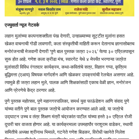
एज्युवार्ता न्यूज नेटवर्क
लहान मुलांच्या कल्पनाशक्तीला पंख देणारी, उन्हाळ्याच्या सुट्टीत मुलांना हसत
खेळत वाचनाची गोडी लावणारी, कला संस्कृतीची माहिती करून देतानाच ज्ञानासोबतच
मनोरंजनाची मेजवानी देणारी ‘पुणे बाल पुस्तक जत्रा २०२६’ येत्या ३० एप्रिलपासून
सुरू होत आहे. गणेश कला क्रीडा मंच, स्वारगेट येथे ४ मेपर्यंत भरणाऱ्या जत्रेत
मुलांसाठी विविध रंगतदार कार्यक्रम, कथा-कवितांचे सत्र, विज्ञान गप्पा, कृत्रिम
बुद्धिमत्ता (एआय) विषयक मार्गदर्शन आणि खेळकर उपक्रमांची रेलचेल असणार आहे.
त्यामुळे ही जत्रा लहान मुले, पालक आणि शिक्षकांसाठी एकाच वेळी ज्ञान, मनोरंजन
आणि प्रेरणेचे केंद्र ठरणार आहे.
पुणे पुस्तक महोत्सव, पुणे महानगरपालिका, समर्थ युवा फाऊंडेशन आणि संवाद पुणे
यांच्या वतीने पुणे बाल पुस्तक जत्रेचे आयोजन करण्यात आले आहे. या जत्रेचे
उद्घाटन उच्च व तंत्र शिक्षण मंत्री चंद्रकांत पाटील यांच्या हस्ते ३० एप्रिल रोजी
दुपारी चार वाजता होणार आहे. या कार्यक्रमाला उपमहापौर परशुराम वाडेकर, स्थायी
समितीचे अध्यक्ष श्रीनाथ भिमाले, गटनेते गणेश बिडकर, विरोधी पक्षनेते निलेश