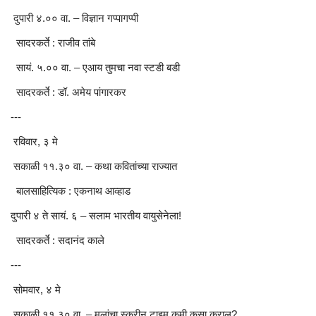
दुपारी ४.०० वा. – विज्ञान गप्पागप्पी
सादरकर्ते : राजीव तांबे
सायं. ५.०० वा. – एआय तुमचा नवा स्टडी बडी
सादरकर्ते : डॉ. अमेय पांगारकर
---
रविवार, ३ मे
सकाळी ११.३० वा. – कथा कवितांच्या राज्यात
बालसाहित्यिक : एकनाथ आव्हाड
दुपारी ४ ते सायं. ६ – सलाम भारतीय वायुसेनेला!
सादरकर्ते : सदानंद काले
---
सोमवार, ४ मे
सकाळी ११.३० वा. – मुलांचा स्क्रीन टाइम कमी कसा कराल?