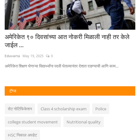
्या आत नोकरी मिळाली नाही तर केले
अर्हम फाऊंडेशनचे अध्यक्ष ड
Eduvarta
Aug 3, 2026
0
अर्हम फाऊंडेशनच्या माध्यमातून शिक्षणासोबत
यांना पदवी घेतल्यानंतर देशात राहण्याची आणि काम...
टॅग्ज
सेट नोटिफिकेशन
Class 4 scholarship exam
Police
college student movement
Nutritional quality
HSC निकाल अपडेट