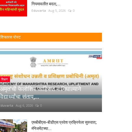
नियमावलीत बदल;...
Eduvarta
Aug 5, 2026
0
शिफारस पोस्ट
शिक्षण
'अमृत'ची फेलोशिप जाहिरात न निघाल्याने
विद्यार्थ्यांचा संताप,...
Eduvarta
Aug 6, 2026
0
एमबीबीएस-बीडीएस प्रवेश प्रक्रियेला सुरुवात;
मॅनेजमेंटच्या...