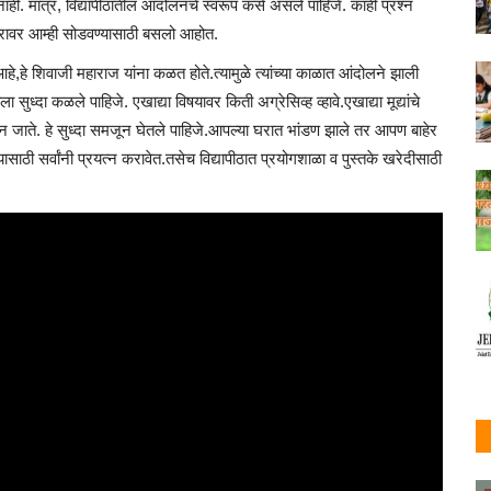
ाही. मात्र, विद्यापीठातील आंदोलनचे स्वरूप कसे असले पाहिजे. काही प्रश्न
रावर आम्ही सोडवण्यासाठी बसलो आहोत.
हे,हे शिवाजी महाराज यांना कळत होते.त्यामुळे त्यांच्या काळात आंदोलने झाली
सुध्दा कळले पाहिजे. एखाद्या विषयावर किती अग्रेसिव्ह व्हावे.एखाद्या मूद्यांचे
 जाते. हे सुध्दा समजून घेतले पाहिजे.आपल्या घरात भांडण झाले तर आपण बाहेर
साठी सर्वांनी प्रयत्न करावेत.तसेच विद्यापीठात प्रयोगशाळा व पुस्तके खरेदीसाठी