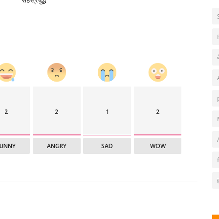
2
2
1
2
FUNNY
ANGRY
SAD
WOW