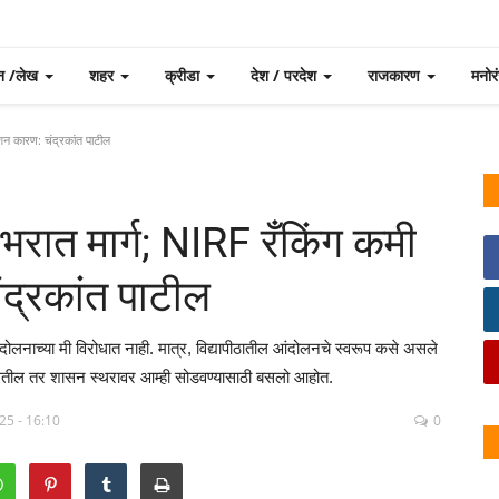
न /लेख
शहर
क्रीडा
देश / परदेश
राजकारण
मनो
्शन कारण: चंद्रकांत पाटील
ाभरात मार्ग; NIRF रँकिंग कमी
ंद्रकांत पाटील
आंदोलनाच्या मी विरोधात नाही. मात्र, विद्यापीठातील आंदोलनचे स्वरूप कसे असले
त नसतील तर शासन स्थरावर आम्ही सोडवण्यासाठी बसलो आहोत.
25 - 16:10
0