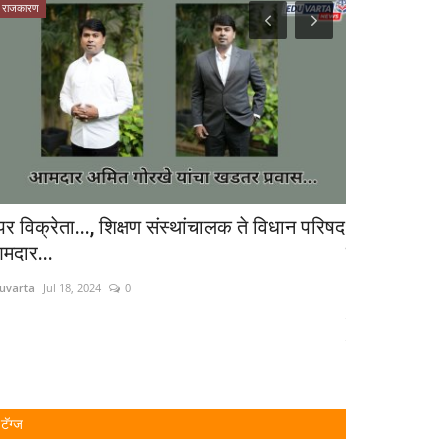
राजकारण
क्रीडा
ेपर विक्रेता..., शिक्षण संस्थांचालक ते विधान परिषद
धोनीच्या चाहत्य
मदार...
पडले;पोलिसांक
uvarta
Jul 18, 2024
0
Eduvarta
May 12, 
मैदानात धोनीला भेटण्यास
जाऊन...
टॅग्ज