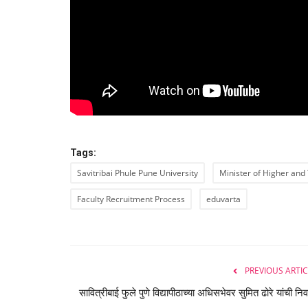
युथ
Tags:
बार्टीतर्फे युवक व युवतींसाठी उद्योजकता
प्रशिक्षण
Savitribai Phule Pune University
Minister of Higher and
Eduvarta
Nov 3, 2025
0
Faculty Recruitment Process
eduvarta
पुण्यातील महाराष्ट्र उद्योजकता विकास केंद्र यांचेकडून एक मह
नि:शुल्क...
PREVIOUS ARTIC
सावित्रीबाई फुले पुणे विद्यापीठाच्या अधिसभेवर सुमित ढोरे यांची न