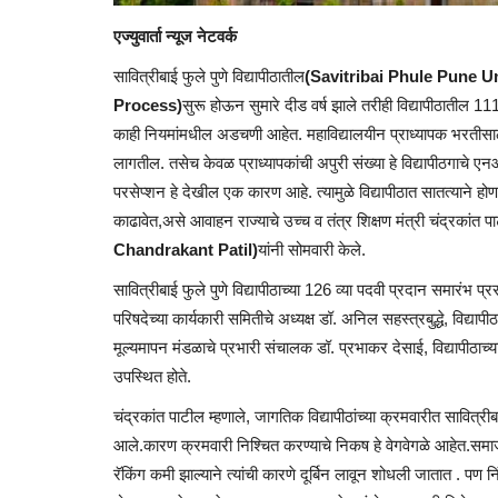
एज्युवार्ता न्यूज नेटवर्क
सावित्रीबाई फुले पुणे विद्यापीठातील
(Savitribai Phule Pune Un
Process)
सुरू होऊन सुमारे दीड वर्ष झाले तरीही विद्यापीठातील 
काही नियमांमधील अडचणी आहेत. महाविद्यालयीन प्राध्यापक भरतीसाठी रा
लागतील. तसेच केवळ प्राध्यापकांची अपुरी संख्या हे विद्यापीठगाच
परसेप्शन हे देखील एक कारण आहे. त्यामुळे विद्यापीठात सातत्याने होणा
काढावेत,असे आवाहन राज्याचे उच्च व तंत्र शिक्षण मंत्री चंद्रकांत 
Chandrakant Patil
)
यांनी सोमवारी केले.
सावित्रीबाई फुले पुणे विद्यापीठाच्या 126 व्या पदवी प्रदान समारंभ प्
परिषदेच्या कार्यकारी समितीचे अध्यक्ष डॉ. अनिल सहस्त्रबुद्धे, विद्या
मूल्यमापन मंडळाचे प्रभारी संचालक डॉ. प्रभाकर देसाई, विद्यापीठाच
उपस्थित होते.
चंद्रकांत पाटील म्हणाले, जागतिक विद्यापीठांच्या क्रमवारीत सावित्र
आले.कारण क्रमवारी निश्चित करण्याचे निकष हे वेगवेगळे आहेत.समाज 
रॅकिंग कमी झाल्याने त्यांची कारणे दूर्बिन लावून शोधली जातात . पण न