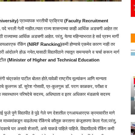
iversity)
प्राध्यापक भरतीची प्रक्रिया
(Faculty Recruitment
111 पदे भरली गेली नाहीत.त्यात राज्य शासनाच्या काही आर्थिक अडचणी आहेत तर
ज्याच्या आर्थिक अडचणी आहेत. परंतु, येत्या महिन्याभरात हे सर्व प्रश्न मार्गी
े एनआयआरएफ रॅकिंग
(NIRF Rancking)
कमी होण्याचे एकमेव कारण नाही तर
री आंदोलने होऊ नयेत,यासाठी विद्यापीठाने त्यातून समन्वयाने व चर्चा करून मार्ग
पाटील
(
Minister of Higher and Technical Education
रसंगी चंद्रकांत पाटील बोलत होते.यावेळी राष्ट्रीय मूल्यांकन आणि मान्यता
पीठाचे कुलगरू डॉ. सुरेश गोसावी, प्र-कुलगुरू डॉ. पराग काळकर, परीक्षा व
्या व्यवस्थापन परिषदेचे सदस्य, अधिष्ठाता व इतर अधिकार मंडळाचे सदस्य
ीबाई फुले पुणे विद्यापीठ हे पुढे गेले पण देशातील एनआयआरएफ क्रमावारीत मागे
माध्यमांकडून वाढलेल्या रॅकिंगचे कौतुक करताना कंजूसपणा केला गेला.परंतु,
िंदकाचे घर असावे शेजारी, असे याकडे पाहिले पाहिजे. विद्यापीठाचे रॅकिंग कमी