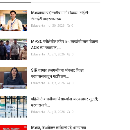
शिक्षकांच्या पदोन्नतीचा मार्ग मोकळा! टीईटी-
सीटईटी पात्रताधारक...
Eduvarta
Jul 30, 2026
0
MPSC परीक्षेतील टॉपर ४५ लाखांची लाच घेताना
ACB च्या जाळ्यात;...
Eduvarta
Aug 1, 2026
0
SIR कामात हलगर्जीपणा भोवला; जिल्हा
प्रशासनाकडून गटशिक्षण...
Eduvarta
Aug 3, 2026
0
पहिली ते बारावीच्या विद्यार्थ्यांना आठवडाभर सुट्टी;
प्रशासनाचे...
Eduvarta
Aug 3, 2026
0
शिक्षक, शिक्षकेतर कर्मचारी पदे भरण्याच्या