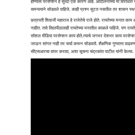
होण्यास परसेप्शन हे सुध्दा एक कारण आहे. आंदोलनाच्या मी विरोधात न
समन्वयाने सोडवले पाहिजे. काही प्रश्न सुटत नसतील तर शासन स्थ
छत्रपती शिवाजी महाराज हे राजेतेचे राजे होते. रायतेच्या मनात काय आ
नाहीत. तसे विद्यापीठालाही रायतेच्या मनातील काळले पाहिजे. पण रायतेला 
सोशल मीडिया परसेप्शन काय होते.त्याचे जगभर देशभर काय परसेप्शन
जाऊन सांगत नाही तर चर्चा करून सोडवतो. शैक्षणिक गुणवत्ता वाढवण्या
सीएसआरचा वापर करावा, अशा सूचना चंद्रकांत पाटील यांनी केल्या.