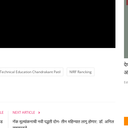
संशोधन /लेख
 विकास
सारिका कुलकर्णी यांना पीएचडी पदवी जाहीर
प
आ
 Technical Education Chandrakant Patil
NIRF Rancking
Eduvarta
Jun 25, 2026
0
Ed
विषारी जड धातूं मुळे होणारे पर्यावरणातील प्रदूषण त्याचे घातक परिणाम
जीवाणूंच्या...
िना कालावधीचे
LE
NEXT ARTICLE
िवड
नॅक मूल्यांकनाची नवी पद्धती दोन- तीन महिन्यात लागू होणार: डॉ. अनिल
सहस्रबुद्धे