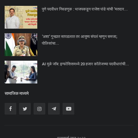
पुणे पदवीधर निवडणूक : भाजपकडून राजेश पांडे यांची ‘मतदार...
'अशा' गुन्ह्यात सापडलात तर आयुष्य संपलं म्हणून समजा;
पोलिसांचा...
AI मुळे जॉब: इन्फोसिसमध्ये 20 हजार कॉलेजच्या पदवीधारांची...
सामाजिक माध्यमे
एज्युवार्ता न्यूज २०२३