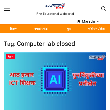
First Educational Webportal
Marathi
शिक्षण
स्पर्धा परीक्षा
युथ
संशोधन /लेख
मुख्य
Tag:
Computer lab closed
Contact
शिक्षण
शिक्षण
स्पर्धा परीक्षा
युथ
संशोधन /लेख
शहर