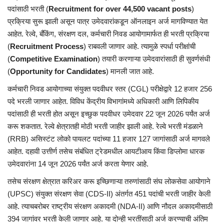
पदांसाठी भरती (
Recruitment for over 44,500 vacant posts
)
प्रक्रिया सुरू झाली असून पात्र उमेदवारांकडून ऑनलाइन अर्ज मागविण्यात येत
आहेत. रेल्वे, बँकिंग, संरक्षण दल, कर्मचारी निवड आयोगामार्फत ही भरती प्रक्रिया
(
Recruitment Process
) राबवली जाणार आहे. त्यामुळे स्पर्धा परीक्षांची
(
Competitive Examination
) तयारी करणाऱ्या उमेदवारांसाठी ही सुवर्णसंधी
(
Opportunity for Candidates
) मानली जात आहे.
कर्मचारी निवड आयोगाच्या संयुक्त पदवीधर स्तर (CGL) परीक्षेद्वारे 12 हजार 256
पदे भरली जाणार आहेत. विविध केंद्रीय विभागांमध्ये अधिकारी आणि लिपिकीय
पदांसाठी ही भरती होत असून इच्छुक पदवीधर उमेदवार 22 जून 2026 पर्यंत अर्ज
करू शकतात. रेल्वे क्षेत्रातही मोठी भरती जाहीर झाली आहे. रेल्वे भरती मंडळाने
(RRB) असिस्टंट लोको पायलट पदांच्या 11 हजार 127 जागांसाठी अर्ज मागवले
आहेत. दहावी उत्तीर्ण तसेच संबंधित ट्रेडमधील आयटीआय किंवा डिप्लोमा धारक
उमेदवारांना 14 जून 2026 पर्यंत अर्ज करता येणार आहे.
तसेच संरक्षण क्षेत्रात करिअर करू इच्छिणाऱ्या तरुणांसाठी संघ लोकसेवा आयोगाने
(UPSC) संयुक्त संरक्षण सेवा (CDS-II) अंतर्गत 451 पदांची भरती जाहीर केली
आहे. त्याचबरोबर राष्ट्रीय संरक्षण अकादमी (NDA-II) आणि नौदल अकादमीसाठी
394 जागांवर भरती केली जाणार आहे. या दोन्ही भरतींसाठी अर्ज करण्याची अंतिम