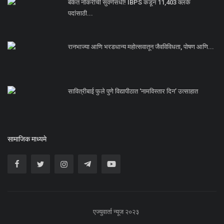
बँकेत नोकरीची सुवर्णसंधी! IBPS कडून 11,403 क्लर्क
पदांसाठी...
रानभाज्या आणि भरडधान्य महोत्सवातून जैवविविधता, पोषण आणि...
सावित्रीबाई फुले पुणे विद्यापीठात ‘नामविस्तार दिन’ उत्साहात
सामाजिक माध्यमे
एज्युवार्ता न्यूज २०२३