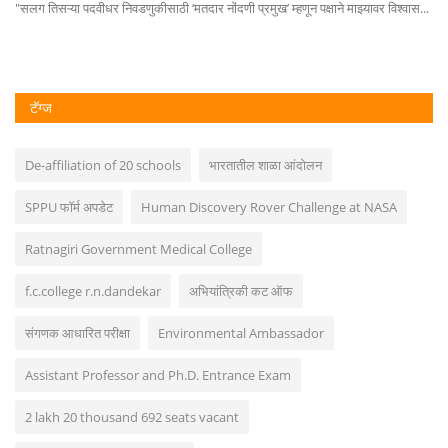
"सलग तिसऱ्या पदवीधर निवडणुकीसाठी ‘मतदार नोंदणी प्रमुख’ म्हणून पक्षाने माझ्यावर विश्वास...
वि
मुख
टॅग्ज
De-affiliation of 20 schools
भारतातील शाळा आंदोलन
SPPU फॉर्म अपडेट
Human Discovery Rover Challenge at NASA
Ratnagiri Government Medical College
f.c.college r.n.dandekar
अभियांत्रिकी कट ऑफ
संगणक आधारित परीक्षा
Environmental Ambassador
Assistant Professor and Ph.D. Entrance Exam
2 lakh 20 thousand 692 seats vacant