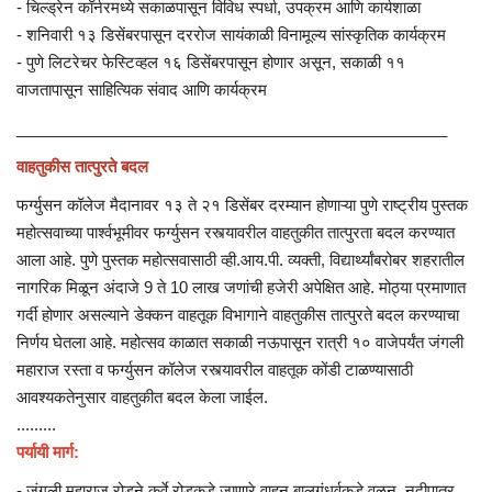
- चिल्ड्रेन कॉर्नरमध्ये सकाळपासून विविध स्पर्धा, उपक्रम आणि कार्यशाळा
- शनिवारी १३ डिसेंबरपासून दररोज सायंकाळी विनामूल्य सांस्कृतिक कार्यक्रम
- पुणे लिटरेचर फेस्टिव्हल १६ डिसेंबरपासून होणार असून, सकाळी ११
वाजतापासून साहित्यिक संवाद आणि कार्यक्रम
_________________________________________________
वाहतुकीस तात्पुरते बदल
फर्ग्युसन कॉलेज मैदानावर १३ ते २१ डिसेंबर दरम्यान होणाऱ्या पुणे राष्ट्रीय पुस्तक
महोत्सवाच्या पार्श्वभूमीवर फर्ग्युसन रस्त्यावरील वाहतुकीत तात्पुरता बदल करण्यात
आला आहे. पुणे पुस्तक महोत्सवासाठी व्ही.आय.पी. व्यक्ती, विद्यार्थ्यांबरोबर शहरातील
नागरिक मिळून अंदाजे 9 ते 10 लाख जणांची हजेरी अपेक्षित आहे. मोठ्या प्रमाणात
गर्दी होणार असल्याने डेक्कन वाहतूक विभागाने वाहतुकीस तात्पुरते बदल करण्याचा
निर्णय घेतला आहे. महोत्सव काळात सकाळी नऊपासून रात्री १० वाजेपर्यंत जंगली
महाराज रस्ता व फर्ग्युसन कॉलेज रस्त्यावरील वाहतूक कोंडी टाळण्यासाठी
आवश्यकतेनुसार वाहतुकीत बदल केला जाईल.
.........
पर्यायी मार्ग:
- जंगली महाराज रोडने कर्वे रोडकडे जाणारे वाहन बालगंधर्वकडे वळून, नदीपात्र