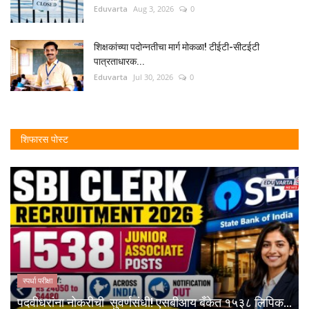
Eduvarta
Aug 3, 2026
0
शिक्षकांच्या पदोन्नतीचा मार्ग मोकळा! टीईटी-सीटईटी
पात्रताधारक...
Eduvarta
Jul 30, 2026
0
शिफारस पोस्ट
स्पर्धा परीक्षा
पदवीधरांना नोकरीची सुवर्णसंधी! एसबीआय बँकेत १५३८ लिपिक...