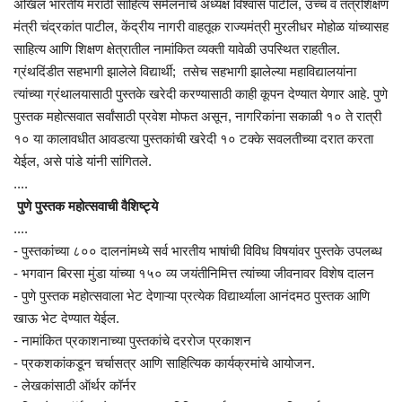
अखिल भारतीय मराठी साहित्य संमेलनाचे अध्यक्ष विश्वास पाटील, उच्च व तंत्रशिक्षण
मंत्री चंद्रकांत पाटील, केंद्रीय नागरी वाहतूक राज्यमंत्री मुरलीधर मोहोळ यांच्यासह
साहित्य आणि शिक्षण क्षेत्रातील नामांकित व्यक्ती यावेळी उपस्थित राहतील.
ग्रंथदिंडीत सहभागी झालेले विद्यार्थी; तसेच सहभागी झालेल्या महाविद्यालयांना
त्यांच्या ग्रंथालयासाठी पुस्तके खरेदी करण्यासाठी काही कूपन देण्यात येणार आहे. पुणे
पुस्तक महोत्सवात सर्वांसाठी प्रवेश मोफत असून, नागरिकांना सकाळी १० ते रात्री
१० या कालावधीत आवडत्या पुस्तकांची खरेदी १० टक्के सवलतीच्या दरात करता
येईल, असे पांडे यांनी सांगितले.
....
पुणे पुस्तक महोत्सवाची वैशिष्ट्ये
....
- पुस्तकांच्या ८०० दालनांमध्ये सर्व भारतीय भाषांची विविध विषयांवर पुस्तके उपलब्ध
- भगवान बिरसा मुंडा यांच्या १५० व्य जयंतीनिमित्त त्यांच्या जीवनावर विशेष दालन
- पुणे पुस्तक महोत्सवाला भेट देणाऱ्या प्रत्येक विद्यार्थ्याला आनंदमठ पुस्तक आणि
खाऊ भेट देण्यात येईल.
- नामांकित प्रकाशनाच्या पुस्तकांचे दररोज प्रकाशन
- प्रकशकांकडून चर्चासत्र आणि साहित्यिक कार्यक्रमांचे आयोजन.
- लेखकांसाठी ऑर्थर कॉर्नर