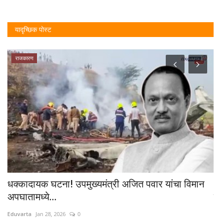
यादृच्छिक पोस्ट
राजकारण
ा
धक्कादायक घटना! उपमुख्यमंत्री अजित पवार यांचा विमान
A
अपघातामध्ये...
पद
Eduvarta
Jan 28, 2026
0
Ed