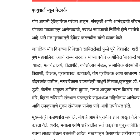
एज्युवार्ता न्यूज नेटवर्क
योग आपली ऐतिहासिक परंपरा असून, संस्कृती आणि आनंददायी जीवनाची
योगच्या माध्यमातून आरोग्यदायी, स्वस्थ समाजाची निर्मिती होणे गरज
आहे,असे मत मुख्यमंत्री देवेंद्र फडणवीस यांनी व्यक्त केले.
जागतिक योग दिनाच्या निमित्ताने सावित्रीबाई फुले पुणे विद्यापीठ, श्र
पुणे महापालिका आणि राज्य सरकार यांच्या वतीने आयोजित 'वारकरी भक्त
शाळा, महाविद्यालये, विद्यापीठे, गणेशोत्सव मंडळ, सामाजिक संस्था
विद्यार्थी, शिक्षक, प्राध्यापक, कार्यकर्ते, योग प्रशिक्षक अशा साधा
चंद्रकांत पाटील, नगरविकास राज्यमंत्री माधुरी मिसाळ,कुलगुरू डॉ. सु
डूडी, पोलीस आयुक्त अमितेश कुमार, मनपा आयुक्त नवल किशोर राम, 
मोरे, विठ्ठल रुख्मिणी संस्थान पंढरपूरचे सहअध्यक्ष गहिनीनाथ औसेकर
आणि उपक्रमाचे मुख्य संयोजक राजेश पांडे आदी उपस्थित होते.
मुख्यमंत्री फडणवीस म्हणाले, योग हे आमचे प्राचीन ज्ञान असून गे
करता येते. शरीर, मनाला आणि शरीरातील सर्व चक्रांना पुनुरुज्जीवित
रचना लक्षात घेऊन रचलेली आहेत. नखापासून केसापर्यंत शरीराच्या प