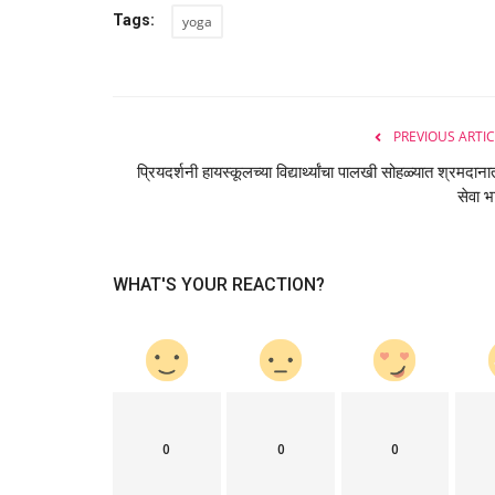
स्पर्धा परीक्षा
Tags:
yoga
PREVIOUS ARTIC
प्रियदर्शनी हायस्कूलच्या विद्यार्थ्यांचा पालखी सोहळ्यात श्रमदाना
सेवा 
१२ वी पास उमेदवारांना नोकरीची संधी, पुण
मध्यवर्ती...
WHAT'S YOUR REACTION?
Eduvarta
Aug 5, 2026
0
सरकारी नोकरीच्या शोधात असलेल्या बेरोजगार तरुणांसाठी महत्त्
आली आहे....
0
0
0