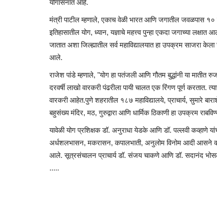
योगासनात आहे.
मंत्री पाटील म्हणाले, एकाच वेळी भारत आणि जगातील जवळपास १० को
इतिहासातील योग, ध्यान, यज्ञाचे महत्त्व पुन्हा एकदा जगाच्या लक्षा
जातात अशा जिल्ह्यातील सर्व महाविद्यालयात हा उपक्रम साजरा केल
आले.
राजेश पांडे म्हणाले, "योग हा पतंजली आणि गौतम बुद्धांनी या मातीत रु
दरवर्षी लाखो वारकरी पंढरीला पायी चालत एक रिंगण पूर्ण करतात. त्य
वारकरी आहेत.पुणे शहरातील १८७ महाविद्यालये, प्राचार्य, सुमारे बारा
बहुसंख्य मंदिर, मठ, गुरुद्वारा आणि धार्मिक ठिकाणी हा उपक्रम राबव
यावेळी योग प्रशिक्षक डॉ. अनुराधा येडके आणि डॉ. पल्लवी कव्हाणे य
अर्धशलभासन, मकरासन, कपालभाती, अनुलोम विनोम आदी आसने व प्
आले. सूत्रसंचालन प्राचार्य डॉ. संजय चाकणे आणि डॉ. सदानंद भोसले
.....