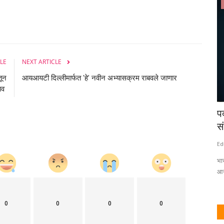
क्रीडा
LE
NEXT ARTICLE
तून
आयआयटी दिल्लीमार्फत 'हे' नवीन अभ्यासक्रम राबवले जाणार
भाव
े जिल्हा
पुण्यातील क्रीडा विद्यापीठ अजून कागदावरच अन्
प
दुसऱ्या विद्यापीठासाठी...
स
Eduvarta
Nov 3, 2023
0
Ed
वाची अपडेट समोर
छत्रपती संभाजीनगर येथे क्रीडा विद्यापीठ स्थापन करण्याचा निर्णय राज्य सरकारने
भार
घेतला...
आन
0
0
0
0