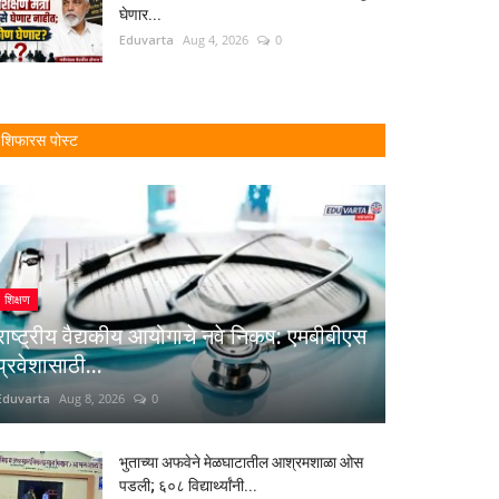
घेणार...
Eduvarta
Aug 4, 2026
0
शिफारस पोस्ट
शिक्षण
राष्ट्रीय वैद्यकीय आयोगाचे नवे निकष: एमबीबीएस
प्रवेशासाठी...
Eduvarta
Aug 8, 2026
0
भुताच्या अफवेने मेळघाटातील आश्रमशाळा ओस
पडली; ६०८ विद्यार्थ्यांनी...