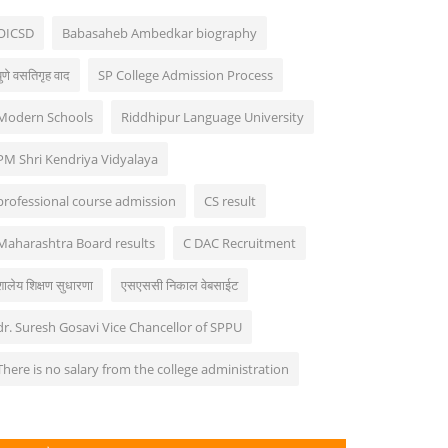
OICSD
Babasaheb Ambedkar biography
पुणे वसतिगृह वाद
SP College Admission Process
Modern Schools
Riddhipur Language University
PM Shri Kendriya Vidyalaya
professional course admission
CS result
Maharashtra Board results
C DAC Recruitment
शालेय शिक्षण सुधारणा
एसएससी निकाल वेबसाईट
dr. Suresh Gosavi Vice Chancellor of SPPU
There is no salary from the college administration