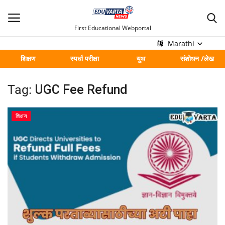
First Educational Webportal
Marathi
शिक्षण
स्पर्धा परीक्षा
युथ
संशोधन /लेख
मुख्य
Tag:
UGC Fee Refund
Contact
शिक्षण
शिक्षण
स्पर्धा परीक्षा
युथ
संशोधन /लेख
शहर