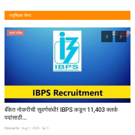
यादृच्छिक पोस्ट
स्पर्धा परीक्षा
बँकेत नोकरीची सुवर्णसंधी! IBPS कडून 11,403 क्लर्क
लि
पदांसाठी...
Ed
Eduvarta
Aug 1, 2026
0
युज