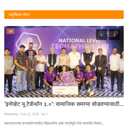
यादृच्छिक पोस्ट
युथ
‘इनोव्हेट यू टेकॅथॉन ३.०’: सामाजिक समस्या सोडवण्यासाठी...
ना
Eduvarta
Feb 23, 2026
0
Ed
महाराष्ट्राच्या कानाकोपऱ्यातील विद्यार्थ्यांना अशा स्पर्धांमुळे मोठे व्यासपीठ मिळत...
काह