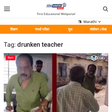
First Educational Webportal
Marathi
शिक्षण
स्पर्धा परीक्षा
युथ
संशोधन /लेख
मुख्य
Tag:
drunken teacher
Contact
शिक्षण
शिक्षण
स्पर्धा परीक्षा
युथ
संशोधन /लेख
शहर