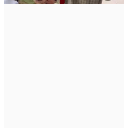
क्रीडा
देश / परदेश
राजकारण
मनोरंजन
गॅलरी
Language
English
Marathi