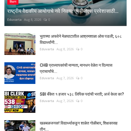
शिक्षण
राष्ट्रीय वैद्यकीय आयोगाचे नवे निकष: एमबीबीएस प्रवेशासाठी...
Eduvarta
Aug 8, 2026
0
भुताच्या अफवेने मेळघाटातील आश्रमशाळा ओस पडली; ६०८
विद्यार्थ्यांनी...
Eduvarta
Aug 8, 2026
0
CHB प्राध्यापकांची मान्यता, मानधन वेळेत न दिल्यास
प्राचार्यांचे...
Eduvarta
Aug 7, 2026
0
SBI बँकेत १ हजार ५३८ लिपिक पदांची भरती; अर्ज केला का?
Eduvarta
Aug 7, 2026
0
खळबळजनक! विद्यार्थ्याकडून शाळेत गोळीबार, शिक्षकासह
तीन...