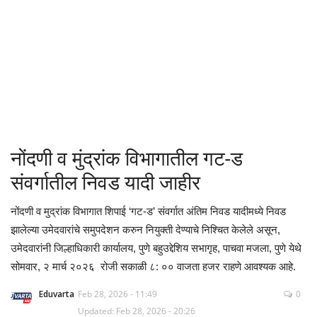
क्रीडा
देश / परदेश
राजकारण
मनोरंजन
नोंदणी व मुंद्रांक विभागातील गट-ड
गॅलरी
संवर्गातील निवड यादी जाहीर
Language
नोंदणी व मुद्रांक विभागात शिपाई ‘गट-ड’ संवर्गात अंतिम निवड यादीमध्ये निवड
झालेल्या उमेदवारांचे समुपदेशन करुन नियुक्ती देण्याचे निश्चित केलेले असून,
English
Marathi
उमेदवारांनी जिल्हाधिकारी कार्यालय, पुणे बहुउद्देशिय सभागृह, पाचवा मजला, पुणे येथे
सोमवार, २ मार्च २०२६ रोजी सकाळी ८: ०० वाजता हजर राहणे आवश्यक आहे.
Eduvarta
Feb 28, 2026 - 11:49
0
Updated: Feb 28, 2026 - 20:26