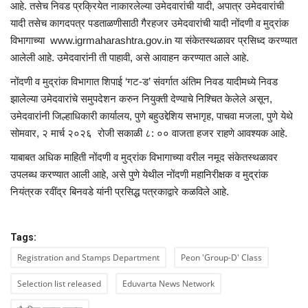
आहे. तसेच निवड प्रक्रियेत नाकारलेल्या उमेदवारांची यादी, अपात्र उमेदवारांची
यादी तसेच कागदपत्र पडताळणीसाठी गैरहजर उमेदवारांची यादी नोंदणी व मुद्रांक
विभागाच्या www.igrmaharashtra.gov.in या संकेतस्थळावर प्रसिध्द करण्यात
आलेली आहे. उमेदवारांनी ती पाहावी, असे आवाहन करण्यात आले आहे.
नोंदणी व मुद्रांक विभागात शिपाई ‘गट-ड’ संवर्गात अंतिम निवड यादीमध्ये निवड
झालेल्या उमेदवारांचे समुपदेशन करुन नियुक्ती देण्याचे निश्चित केलेले असून,
उमेदवारांनी जिल्हाधिकारी कार्यालय, पुणे बहुउद्देशिय सभागृह, पाचवा मजला, पुणे येथे
सोमवार, २ मार्च २०२६ रोजी सकाळी ८: ०० वाजता हजर राहणे आवश्यक आहे.
याबाबत अधिक माहिती नोंदणी व मुद्रांक विभागाच्या वरील नमूद संकेतस्थळावर
उपलब्ध करण्यात आली आहे, असे पुणे येथील नोंदणी महानिरीक्षक व मुद्रांक
नियंत्रक रवींद्र बिनवडे यांनी प्रसिद्ध पत्रकाद्वारे कळविले आहे.
Tags:
Registration and Stamps Department
Peon 'Group-D' Class
Selection list released
Eduvarta News Network