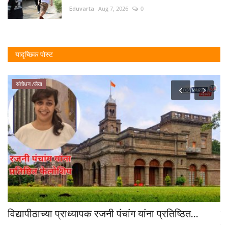
Eduvarta
Aug 7, 2026
0
यादृच्छिक पोस्ट
संशोधन /लेख
विद्यापीठाच्या प्राध्यापक रजनी पंचांग यांना प्रतिष्ठित...
प्
सस