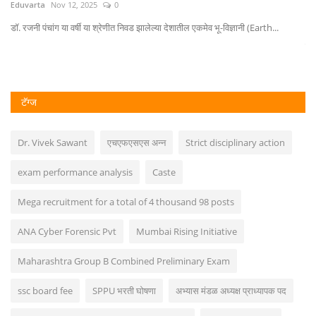
Eduvarta
Nov 12, 2025
0
Ed
डॉ. रजनी पंचांग या वर्षी या श्रेणीत निवड झालेल्या देशातील एकमेव भू-विज्ञानी (Earth...
...
श्र
टॅग्ज
Dr. Vivek Sawant
एचएफएसएस अन्न
Strict disciplinary action
exam performance analysis
Caste
Mega recruitment for a total of 4 thousand 98 posts
ANA Cyber ​​Forensic Pvt
Mumbai Rising Initiative
Maharashtra Group B Combined Preliminary Exam
ssc board fee
SPPU भरती घोषणा
अभ्यास मंडळ अध्यक्ष प्राध्यापक पद