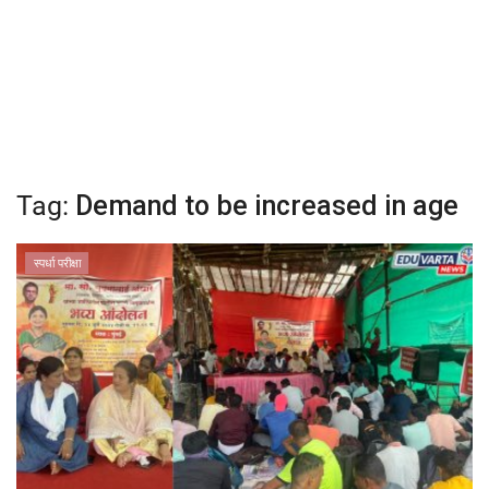
क्रीडा
देश / परदेश
राजकारण
Tag:
Demand to be increased in age
मनोरंजन
स्पर्धा परीक्षा
गॅलरी
Language
English
Marathi