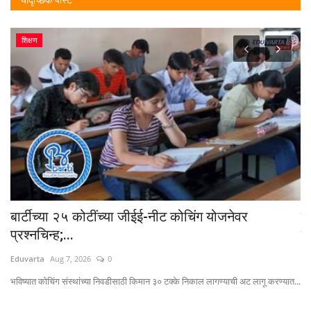
शिक्षण
बार्टीच्या २५ कोटींच्या जीईई-नीट कोचिंग योजनेवर
म
प्रश्नचिन्ह;...
जा
Eduvarta
Aug 7, 2026
0
Ed
भविष्यात कोचिंग संस्थांच्या निवडीसाठी किमान ३० टक्के निकाल लागण्याची अट लागू करण्यात...
राज