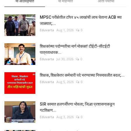
या आठवड्यात
या महिन्यात
आता पर्यंतचा
MPSC परीक्षेतील टॉपर ४५ लाखांची लाच घेताना ACB च्या
जाळ्यात;...
Eduvarta
Aug 1, 2026
0
शिक्षकांच्या पदोन्नतीचा मार्ग मोकळा! टीईटी-सीटईटी
पात्रताधारक...
Eduvarta
Jul 30, 2026
0
शिक्षक, शिक्षकेतर कर्मचारी पदे भरण्याच्या नियमावलीत बदल;...
Eduvarta
Aug 5, 2026
0
SIR कामात हलगर्जीपणा भोवला; जिल्हा प्रशासनाकडून
गटशिक्षण...
Eduvarta
Aug 3, 2026
0