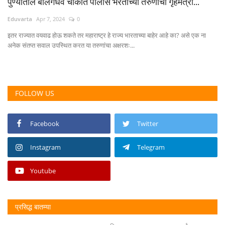
पुण्यातील बालगंधर्व चौकात पोलीस भरतीच्या तरुणांचा गृहमंत्री...
Eduvarta
Apr 7, 2024
0
इतर राज्यात वयवाढ होऊ शकते तर महाराष्ट्र हे राज्य भारताच्या बाहेर आहे का? असे एक ना
अनेक संतप्त सवाल उपस्थित करत या तरुणांचा अक्षरशः...
FOLLOW US
Facebook
Twitter
Instagram
Telegram
Youtube
प्रसिद्ध बातम्या