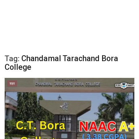
क्रीडा
देश / परदेश
राजकारण
Tag:
Chandamal Tarachand Bora
मनोरंजन
College
गॅलरी
शहर
Language
English
Marathi