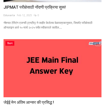
JIPMAT परीक्षेसाठी नोंदणी प्रक्रिया सुरू!
Eduvarta
Feb 12, 2025
0
नॅशनल टेस्टिंग एजन्सी (एनटीए) ने जाहीर केलेल्या वेळापत्रकानुसार, जिपमॅट परीक्षेसाठी
ऑनलाइन अर्ज १० मार्च २०२५ पर्यंत स्वीकारले जातील....
शिक्षण
जेईई मेन अंतिम आन्सर की प्रसिद्ध !