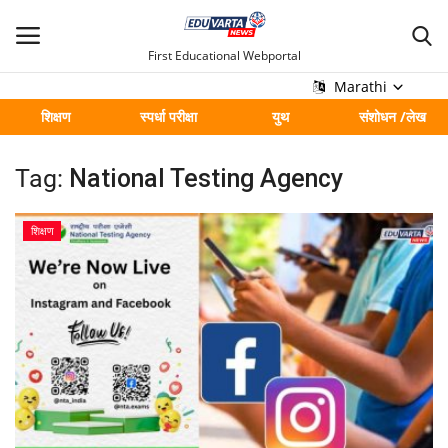
First Educational Webportal
Marathi
शिक्षण
स्पर्धा परीक्षा
युथ
संशोधन /लेख
मुख्य
Tag:
National Testing Agency
Contact
शिक्षण
शिक्षण
स्पर्धा परीक्षा
युथ
संशोधन /लेख
शहर