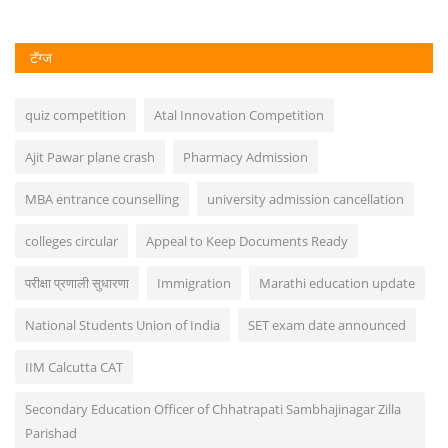
टॅग्ज
quiz competition
Atal Innovation Competition
Ajit Pawar plane crash
Pharmacy Admission
MBA entrance counselling
university admission cancellation
colleges circular
Appeal to Keep Documents Ready
परीक्षा प्रणाली सुधारणा
Immigration
Marathi education update
National Students Union of India
SET exam date announced
IIM Calcutta CAT
Secondary Education Officer of Chhatrapati Sambhajinagar Zilla
Parishad