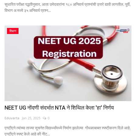
सुधारित परीक्षा पद्धतीनुसार, आता उमेदवारांना १८० अनिवार्य प्रश्नांची उत्तरे द्यावी लागतील. पूर्वी,
विभाग अ मध्ये ३५ अनिवार्य प्रश्न...
शिक्षण
NEET UG नोंदणी संदर्भात NTA ने शिथिल केला 'हा' निर्णय
Eduvarta
Jan 25, 2025
0
एनटीएने त्यांच्या ताज्या सूचनेत विद्यार्थ्यांमध्ये निर्माण झालेल्या गोंधळाबाबत स्पष्टीकरण दिले आहे.
एनटीएने स्पष्ट केले आहे की नीट...