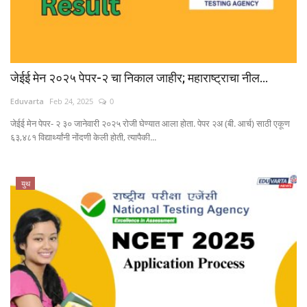
जेईई मेन २०२५ पेपर-२ चा निकाल जाहीर; महाराष्ट्राचा नील...
Eduvarta
Feb 24, 2025
0
जेईई मेन पेपर- २ ३० जानेवारी २०२५ रोजी घेण्यात आला होता. पेपर २अ (बी. आर्च) साठी एकूण
६३,४८१ विद्यार्थ्यांनी नोंदणी केली होती, त्यापैकी...
युथ