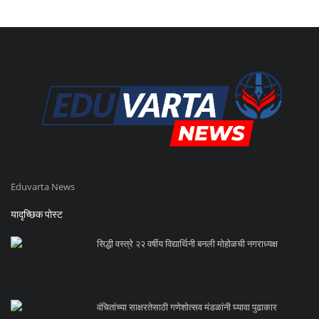
Eduvarta News
यादृच्छिक पोस्ट
सिद्धी वस्त्रे २२ वर्षीय विद्यार्थिनी बनली मोहोळची नगराध्यक्ष
वंचितांच्या साक्षरतेसाठी गणेशोत्सव मंडळांनी घ्यावा पुढाकार