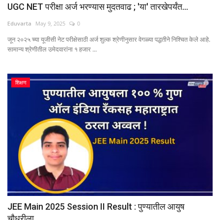
UGC NET परीक्षा अर्ज भरण्यास मुदतवाढ ; 'या' तारखेपर्यंत...
Eduvarta
May 9, 2025
0
जून २०२५ च्या यूजीसी नेट परीक्षेसाठी अर्ज शुल्क श्रेणीनुसार वेगळ्या पद्धतीने निश्चित केले आहे.
सामान्य श्रेणीतील उमेदवारांना १ हजार ...
शिक्षण
JEE Main 2025 Session II Result : पुण्यातील आयुष
चौधरीला...