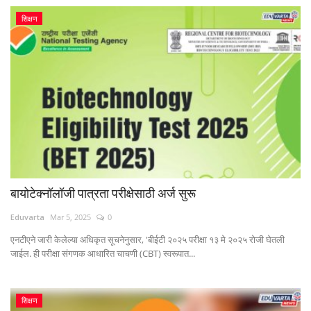
शिक्षण
बायोटेक्नॉलॉजी पात्रता परीक्षेसाठी अर्ज सुरू
Eduvarta
Mar 5, 2025
0
एनटीएने जारी केलेल्या अधिकृत सूचनेनुसार, 'बीईटी २०२५ परीक्षा १३ मे २०२५ रोजी घेतली
जाईल. ही परीक्षा संगणक आधारित चाचणी (CBT) स्वरूपात...
शिक्षण