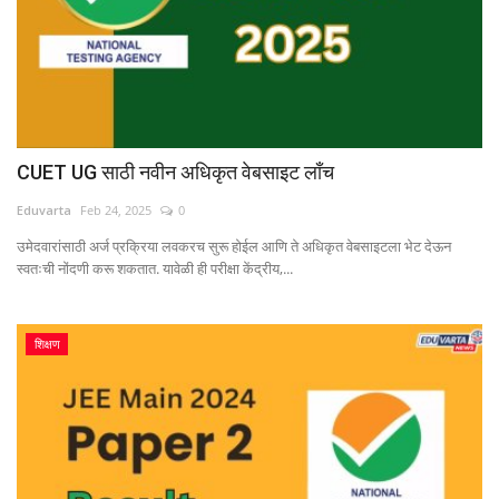
CUET UG साठी नवीन अधिकृत वेबसाइट लाँच
Eduvarta
Feb 24, 2025
0
उमेदवारांसाठी अर्ज प्रक्रिया लवकरच सुरू होईल आणि ते अधिकृत वेबसाइटला भेट देऊन
स्वतःची नोंदणी करू शकतात. यावेळी ही परीक्षा केंद्रीय,...
शिक्षण