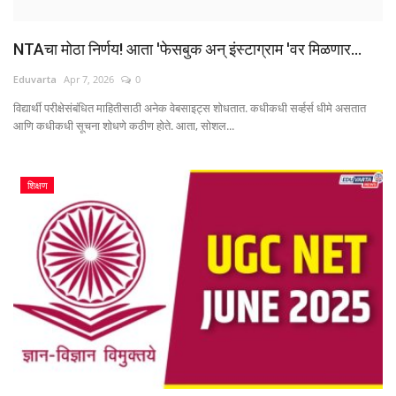
NTAचा मोठा निर्णय! आता 'फेसबुक अन् इंस्टाग्राम 'वर मिळणार...
Eduvarta
Apr 7, 2026
0
विद्यार्थी परीक्षेसंबंधित माहितीसाठी अनेक वेबसाइट्स शोधतात. कधीकधी सर्व्हर्स धीमे असतात
आणि कधीकधी सूचना शोधणे कठीण होते. आता, सोशल...
शिक्षण