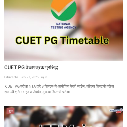
CUET PG वेळापत्रक प्रसिद्ध
Eduvarta
Feb 27, 2025
0
CUET PG परीक्षा NTA द्वारे 3 शिफ्टमध्ये आयोजित केली जाईल. पहिल्या शिफ्टची परीक्षा
सकाळी ९ ते १०:३० वाजेपर्यंत, दुसऱ्या शिफ्टची परीक्षा...
युथ