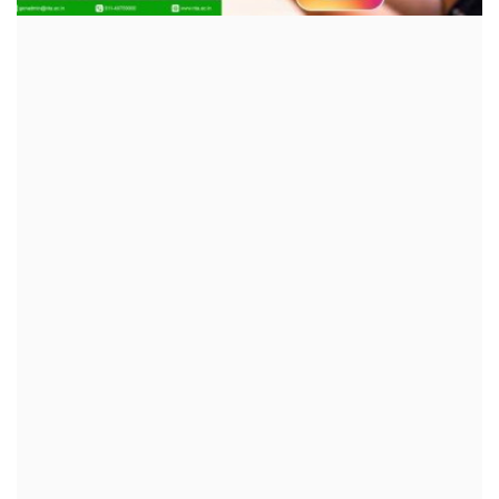
क्रीडा
देश / परदेश
राजकारण
मनोरंजन
गॅलरी
Language
English
Marathi