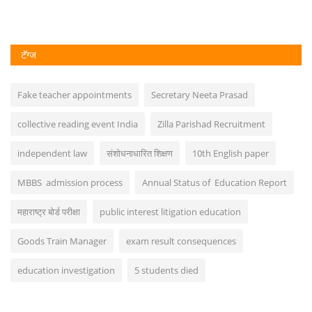
टॅग्ज
Fake teacher appointments
Secretary Neeta Prasad
collective reading event India
Zilla Parishad Recruitment
independent law
संशोधनाधारित शिक्षण
10th English paper
MBBS admission process
Annual Status of Education Report
महाराष्ट्र बोर्ड परीक्षा
public interest litigation education
Goods Train Manager
exam result consequences
education investigation
5 students died