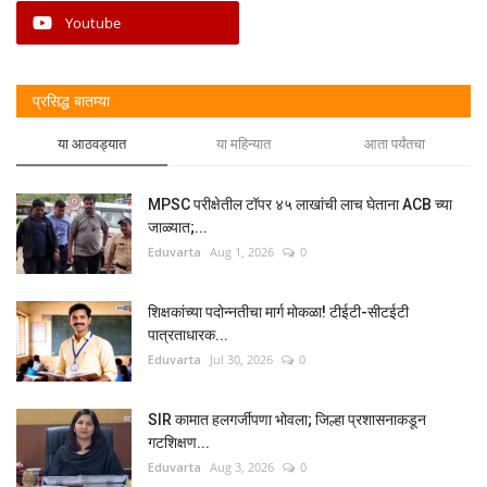
Youtube
प्रसिद्ध बातम्या
या आठवड्यात
या महिन्यात
आता पर्यंतचा
MPSC परीक्षेतील टॉपर ४५ लाखांची लाच घेताना ACB च्या
जाळ्यात;...
Eduvarta
Aug 1, 2026
0
शिक्षकांच्या पदोन्नतीचा मार्ग मोकळा! टीईटी-सीटईटी
पात्रताधारक...
Eduvarta
Jul 30, 2026
0
SIR कामात हलगर्जीपणा भोवला; जिल्हा प्रशासनाकडून
गटशिक्षण...
Eduvarta
Aug 3, 2026
0