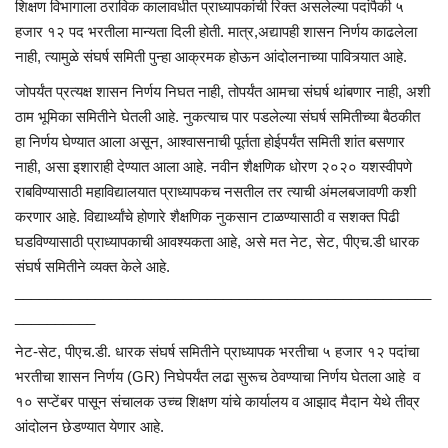
शिक्षण विभागाला ठराविक कालावधीत प्राध्यापकांची रिक्त असलेल्या पदांपैकी ५
हजार १२ पद भरतीला मान्यता दिली होती. मात्र,अद्यापही शासन निर्णय काढलेला
नाही, त्यामुळे संघर्ष समिती पुन्हा आक्रमक होऊन आंदोलनाच्या पावित्र्यात आहे.
जोपर्यंत प्रत्यक्ष शासन निर्णय निघत नाही,
तोपर्यंत
आमचा संघर्ष थांबणार नाही, अशी
ठाम भूमिका समितीने घेतली आहे.
नुकत्याच
पार पडलेल्या संघर्ष समितीच्या बैठकीत
हा निर्णय घेण्यात आला असून, आश्वासनाची पूर्तता
होईपर्यंत
समिती शांत बसणार
नाही
,
असा
इशाराही
देण्यात
आला
आहे
.
नवीन
शैक्षणिक
धोरण
२०२०
यशस्वीपणे
राबविण्यासाठी
महाविद्यालयात
प्राध्यापकच
नसतील
तर
त्याची
अंमलबजावणी
कशी
करणार
आहे
.
विद्यार्थ्यांचे
होणारे
शैक्षणिक
नुकसान
टाळण्यासाठी
व
सशक्त
पिढी
घडविण्यासाठी
प्राध्यापकाची आवश्यकता आहे, असे मत नेट,
सेट
,
पीएच.डी
धारक
संघर्ष समितीने व्यक्त केले आहे.
____________________________________________________
__________
नेट-
सेट
,
पीएच.डी
. धारक संघर्ष समितीने प्राध्यापक भरतीचा ५ हजार १२ पदांचा
भरतीचा शासन निर्णय (
GR)
निघेपर्यंत
लढा सुरूच ठेवण्याचा निर्णय घेतला आहे ‌ व
१० सप्टेंबर पासून संचालक उच्च शिक्षण यांचे कार्यालय व
आझाद
मैदान येथे तीव्र
आंदोलन
छेडण्यात
येणार आहे.