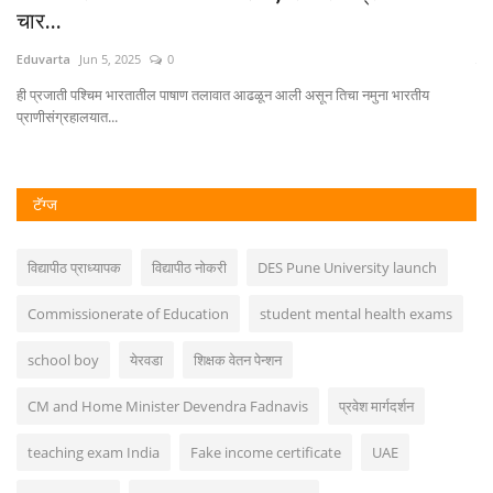
मॅ
Eduvarta
Jun 25, 2026
0
Ed
विषारी जड धातूं मुळे होणारे पर्यावरणातील प्रदूषण त्याचे घातक परिणाम जीवाणूंच्या...
कॅप
टॅग्ज
विद्यापीठ प्राध्यापक
विद्यापीठ नोकरी
DES Pune University launch
Commissionerate of Education
student mental health exams
school boy
येरवडा
शिक्षक वेतन पेन्शन
CM and Home Minister Devendra Fadnavis
प्रवेश मार्गदर्शन
teaching exam India
Fake income certificate
UAE