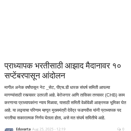
क्रीडा
देश / परदेश
राजकारण
मनोरंजन
प्राध्यापक भरतीसाठी आझाद मैदानावर १०
गॅलरी
सप्टेंबरपासून आंदोलन
Language
मागील अनेक वर्षांपासून नेट _सेट, पीएच.डी धारक संघर्ष समिती आपल्या
मागण्यांसाठी रस्त्यावर उतरली आहे. बेरोजगार आणि तासिका तत्त्वावर (CHB) काम
English
Marathi
करणाऱ्या प्राध्यापकांना न्याय मिळावा, यासाठी समिती वेळोवेळी आक्रमक भूमिका घेत
आहे. या लढ्याचा परिणाम म्हणून मुख्यमंत्री देवेंद्र फडणवीस यांनी प्राध्यापक पद
भरतीचा सकारात्मक निर्णय घेतला होता, असे मत संघर्ष समितीचे आहे.
Eduvarta
Aug 25, 2025 - 12:19
0