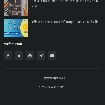
पदवीधर व शिक्षक मतदार नाव नोंदणी कशी करावी? कोण असणार
पात्र..
तृतीय क्रमांक पटकावलेल्या ‘या’ खेळाडूंना मिळणार नाही नोकरीत...
सामाजिक माध्यमे
एज्युवार्ता न्यूज २०२३
Terms & Conditions