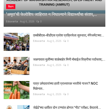
शिक्षण
'अमृत'ची फेलोशिप जाहिरात न निघाल्याने विद्यार्थ्यांचा संताप,...
Eduvarta
Aug 6, 2026
0
एमबीबीएस-बीडीएस प्रवेश प्रक्रियेला सुरुवात; मॅनेजमेंटच्या...
Eduvarta
Aug 6, 2026
0
जळगावात मुलींच्या शाळेबाहेर मिनी मोबाईल विक्रीचा पर्दाफाश;...
Eduvarta
Aug 6, 2026
0
पात्र उमेदवारांच्या हाती प्राध्यापक भरतीचे गाजर? NOC
मिळेनात..
Eduvarta
Aug 6, 2026
0
जेईई'च्या धर्तीवर दोन टप्प्यांत होणार 'नीट' परीक्षा; केंद्राचे...