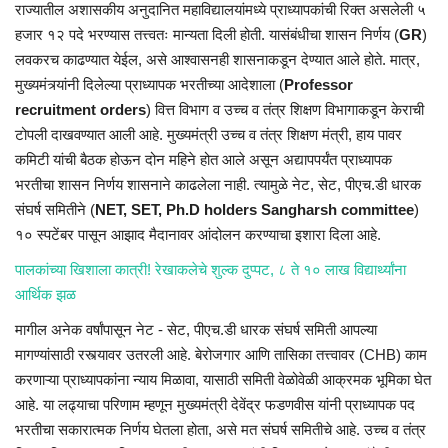
राज्यातील
अशासकीय
अनुदानित
महाविद्यालयांमध्ये प्राध्यापकांची रिक्त असलेली ५
हजार १२ पदे भरण्यास
तत्त्वतः
मान्यता दिली होती. यासंबंधीचा शासन निर्णय (
GR
)
लवकरच काढण्यात येईल, असे आश्वासनही शासनाकडून देण्यात आले होते. मात्र,
मुख्यमंत्र्यांनी
दिलेल्या प्राध्यापक भरतीच्या आदेशाला (
Professor
recruitment orders
) वित्त विभाग व उच्च व तंत्र शिक्षण विभागाकडून केराची
टोपली दाखवण्यात आली आहे. मुख्यमंत्री उच्च व तंत्र शिक्षण मंत्री, हाय पावर
कमिटी यांची बैठक होऊन दोन महिने होत आले असून
अद्यापपर्यंत
प्राध्यापक
भरतीचा शासन निर्णय शासनाने काढलेला नाही. त्यामुळे नेट,
सेट
,
पीएच.डी
धारक
संघर्ष समितीने (
NET, SET, Ph.D holders Sangharsh committee
)
१०
स्पटेंबर
पासून आझाद मैदानावर आंदोलन करण्याचा इशारा दिला आहे.
पालकांच्या खिशाला कात्री! रेखाकलेचे शुल्क दुप्पट, ८ ते १० लाख विद्यार्थ्यांना
आर्थिक झळ
मागील अनेक वर्षांपासून नेट -
सेट
,
पीएच.डी
धारक संघर्ष समिती आपल्या
मागण्यांसाठी रस्त्यावर उतरली आहे. बेरोजगार आणि
तासिका
तत्त्वावर (
CHB)
काम
करणाऱ्या
प्राध्यापकांना न्याय मिळावा, यासाठी समिती वेळोवेळी आक्रमक भूमिका घेत
आहे. या लढ्याचा परिणाम म्हणून मुख्यमंत्री
देवेंद्र
फडणवीस
यांनी प्राध्यापक पद
भरतीचा सकारात्मक निर्णय घेतला होता, असे मत संघर्ष समितीचे आहे. उच्च व तंत्र