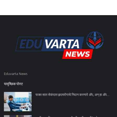
Eduvarta News
यादृच्छिक पोस्ट
फक्त सात सेकंदात हृदयरोगाचे निदान करणारे अ‍ॅप; अन् हा अ‍ॅप...