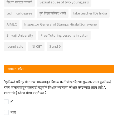
शिक्षक पात्रता चाचणी
Sexual abuse of two young girls
technical degree
पुणे जिल्हा परिषद भरती
fake teacher IDs India
AIMLC
Inspector General of Stamps Hiralal Sonawane
Shivaji University
Free Tutoring Lessons in Latur
found safe
INI CET
8 and 9
मतदान कौल
"एकीकडे पवित्र पोर्टलच्या माध्यमातून शिक्षक भरतीची प्रक्रिया सुरू असताना दुसरीकडे
राज्य शासनाकडून कंत्राटी पद्धतीने शिक्षक भरण्याचा जीआर काढण्यात आला आहे.";
शासनाचे हे धोरण योग्य वाटते का ?
हो
नाही