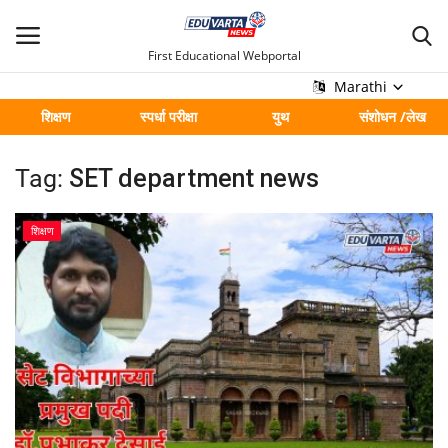
First Educational Webportal
Marathi
शिक्षण
स्पर्धा परीक्षा
युथ
संशोधन /लेख
मुख्य
Tag:
SET department news
Contact
शिक्षण
शिक्षण
स्पर्धा परीक्षा
युथ
संशोधन /लेख
शहर