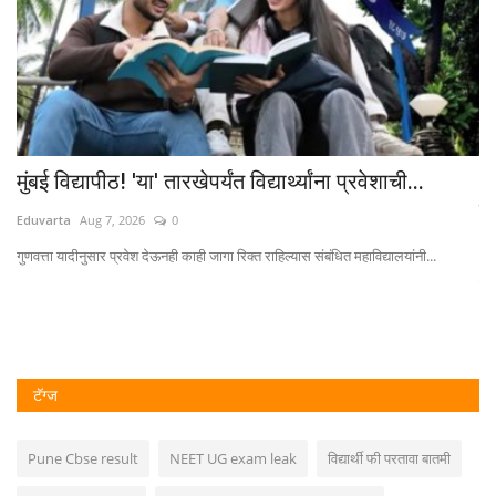
मुंबई विद्यापीठ! 'या' तारखेपर्यंत विद्यार्थ्यांना प्रवेशाची...
CH
प्
Eduvarta
Aug 7, 2026
0
Ed
गुणवत्ता यादीनुसार प्रवेश देऊनही काही जागा रिक्त राहिल्यास संबंधित महाविद्यालयांनी...
येत
टॅग्ज
Pune Cbse result
NEET UG exam leak
विद्यार्थी फी परतावा बातमी